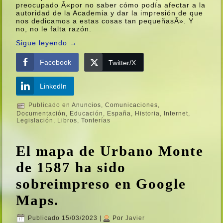
preocupado Â«por no saber cómo podí­a afectar a la
autoridad de la Academia y dar la impresión de que
nos dedicamos a estas cosas tan pequeñasÂ». Y
no, no le falta razón.
Sigue leyendo
→
Facebook
Twitter/X
LinkedIn
Publicado en
Anuncios
,
Comunicaciones
,
Documentación
,
Educación
,
España
,
Historia
,
Internet
,
Legislación
,
Libros
,
Tonterí­as
El mapa de Urbano Monte
de 1587 ha sido
sobreimpreso en Google
Maps.
Publicado
15/03/2023
|
Por
Javier