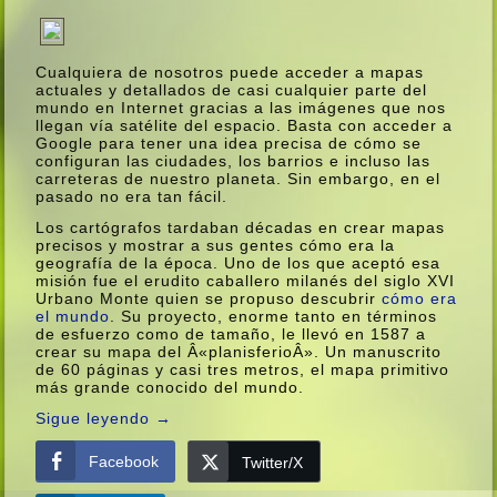
Cualquiera de nosotros puede acceder a mapas
actuales y detallados de casi cualquier parte del
mundo en Internet gracias a las imágenes que nos
llegan ví­a satélite del espacio. Basta con acceder a
Google para tener una idea precisa de cómo se
configuran las ciudades, los barrios e incluso las
carreteras de nuestro planeta. Sin embargo, en el
pasado no era tan fácil.
Los cartógrafos tardaban décadas en crear mapas
precisos y mostrar a sus gentes cómo era la
geografí­a de la época. Uno de los que aceptó esa
misión fue el erudito caballero milanés del siglo XVI
Urbano Monte quien se propuso descubrir
cómo era
el mundo
. Su proyecto, enorme tanto en términos
de esfuerzo como de tamaño, le llevó en 1587 a
crear su mapa del Â«planisferioÂ». Un manuscrito
de 60 páginas y casi tres metros, el mapa primitivo
más grande conocido del mundo.
Sigue leyendo
→
Facebook
Twitter/X