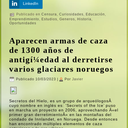
LinkedIn
Publicado en
Censura
,
Curiosidades
,
Educación
,
Emprendimiento
,
Estudios
,
Generos
,
Historia
,
Oportunidades
Aparecen armas de caza
de 1300 años de
antigí¼edad al derretirse
varios glaciares noruegos
Publicado
10/03/2023
|
Por
Javier
Secretos del Hielo, es un grupo de arqueólogosÂ
cuyo nombre en inglés es: ‘Secrets of the Ice’ puso
en marcha un proyecto en 2006, aprovechando Â«el
primer gran derretimientoÂ» en las montañas del
condado de Innlandet, en Noruega. Desde entonces
han encontrado múltiples elementos de caza