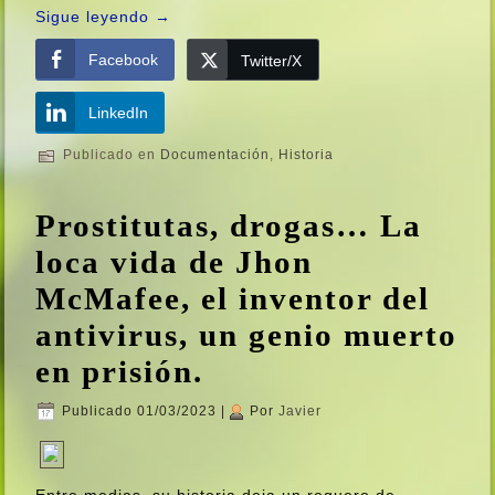
Sigue leyendo
→
Facebook
Twitter/X
LinkedIn
Publicado en
Documentación
,
Historia
Prostitutas, drogas… La
loca vida de Jhon
McMafee, el inventor del
antivirus, un genio muerto
en prisión.
Publicado
01/03/2023
|
Por
Javier
Entre medias, su historia deja un reguero de