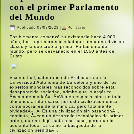
con el primer Parlamento
del Mundo
Publicado
09/03/2023
|
Por
Javier
Posiblemente comenzó su existencia hace 4.000
años, fue la primera sociedad que tení­a una división
clases y la que creó el primer Parlamento del
mundo, pero se desvaneció en el 1550 antes de
Cristo.
Vicente Lull, catedrático de Prehistoria en la
Universidad Autónoma de Barcelona y uno de los
expertos mundiales más reconocidos sobre esta
desaparecida sociedad, admite que lo argárico
Â«está de modaÂ». Â«Vienen especialistas de todo
el mundo a interesarse por esta civilización única,
contemporánea de la minoica, pero totalmente
olvidadaÂ». Â«Es una civilización sin parangónÂ»,
continúa, Â«con un desarrollo tecnológico de primer
orden, que no dejó nada a su paso, pero que lo
adelantó todo. Es como la búsqueda de la
civilización perdidaÂ».