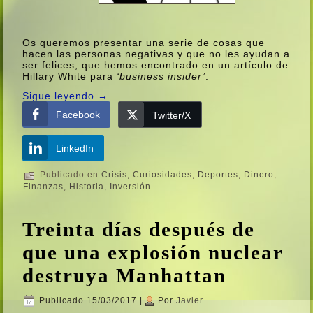
Os queremos presentar una serie de cosas que
hacen las personas negativas y que no les ayudan a
ser felices, que hemos encontrado en un artí­culo de
Hillary White para
‘business insider’
.
Sigue leyendo
→
Facebook
Twitter/X
LinkedIn
Publicado en
Crisis
,
Curiosidades
,
Deportes
,
Dinero
,
Finanzas
,
Historia
,
Inversión
Treinta dí­as después de
que una explosión nuclear
destruya Manhattan
Publicado
15/03/2017
|
Por
Javier