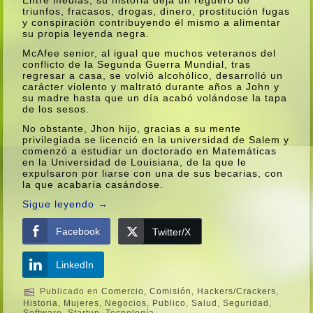
triunfos, fracasos, drogas, dinero, prostitución fugas
y conspiración contribuyendo él mismo a alimentar
su propia leyenda negra.
McAfee senior, al igual que muchos veteranos del
conflicto de la Segunda Guerra Mundial, tras
regresar a casa, se volvió alcohólico, desarrolló un
carácter violento y maltrató durante años a John y
su madre hasta que un dí­a acabó volándose la tapa
de los sesos.
No obstante, Jhon hijo, gracias a su mente
privilegiada se licenció en la universidad de Salem y
comenzó a estudiar un doctorado en Matemáticas
en la Universidad de Louisiana, de la que le
expulsaron por liarse con una de sus becarias, con
la que acabarí­a casándose.
Sigue leyendo
→
Facebook
Twitter/X
LinkedIn
Publicado en
Comercio
,
Comisión
,
Hackers/Crackers
,
Historia
,
Mujeres
,
Negocios
,
Publico
,
Salud
,
Seguridad
,
Software
,
Startup
,
Tecnologí­a