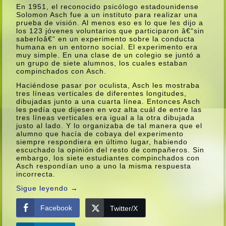
En 1951, el reconocido psicólogo estadounidense
Solomon Asch fue a un instituto para realizar una
prueba de visión. Al menos eso es lo que les dijo a
los 123 jóvenes voluntarios que participaron â€“sin
saberloâ€“ en un experimento sobre la conducta
humana en un entorno social. El experimento era
muy simple. En una clase de un colegio se juntó a
un grupo de siete alumnos, los cuales estaban
compinchados con Asch.
Haciéndose pasar por oculista, Asch les mostraba
tres lí­neas verticales de diferentes longitudes,
dibujadas junto a una cuarta lí­nea. Entonces Asch
les pedí­a que dijesen en voz alta cuál de entre las
tres lí­neas verticales era igual a la otra dibujada
justo al lado. Y lo organizaba de tal manera que el
alumno que hací­a de cobaya del experimento
siempre respondiera en último lugar, habiendo
escuchado la opinión del resto de compañeros. Sin
embargo, los siete estudiantes compinchados con
Asch respondí­an uno a uno la misma respuesta
incorrecta.
Sigue leyendo
→
Facebook
Twitter/X