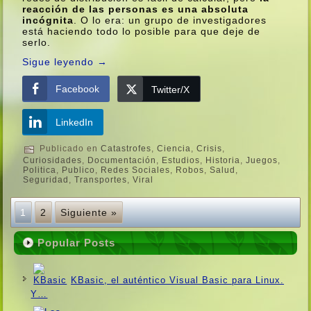
reacción de las personas es una absoluta
incógnita
. O lo era: un grupo de investigadores
está haciendo todo lo posible para que deje de
serlo.
Sigue leyendo
→
Facebook
Twitter/X
LinkedIn
Publicado en
Catastrofes
,
Ciencia
,
Crisis
,
Curiosidades
,
Documentación
,
Estudios
,
Historia
,
Juegos
,
Politica
,
Publico
,
Redes Sociales
,
Robos
,
Salud
,
Seguridad
,
Transportes
,
Viral
1
2
Siguiente »
Popular Posts
KBasic, el auténtico Visual Basic para Linux.
Y…