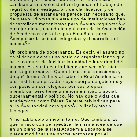
cambian a una velocidad vertiginosa: el trabajo de
registro, de investigación, de clarificación y de
propuesta de estándares parece tan necesario que,
de nuevo, idiomas sin este tipo de instituciones han
desarrollado mecanismos para Â«auto-regularseÂ»:
o mejor dicho, usando las palabras de la Asociación
de Academias de la Lengua Española, para
Â«impulsar la unidad, integridad y desarrollo del
idiomaÂ».
Un problema de gobernanza. Es decir, el asunto no
es si deben existir una serie de organizaciones que
se encarguen de facilitar la unidad e integridad del
idioma. El asunto central tiene que ver más bien
con la gobernanza. Quién toma esas decisiones y
de qué forma. Al fin y al cabo, la Real Academia es
una institución privada, cuyo cuerpo de gobierno y
composición son elegidos por sus propios
miembros; pero tiene un enorme impacto social,
gubernamental y polí­tico. No hay que olvidar que
académicos como Pérez Reverte reivindican para
sí­ la Â«autoridad para guiarÂ» a lingí¼istas y
filólogos.
Y no hablo solo a nivel interno. Que también. Es
que mirado con perspectiva, la misma idea de que
en un pleno de la Real Academia Española se
pueda modificar una norma aprobada por el