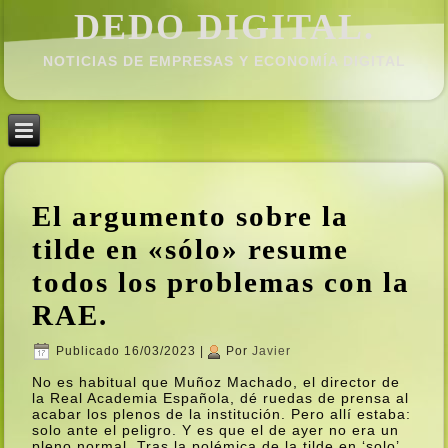
DEDO DIGITAL.
NOTICIAS DE EMPRESAS Y ECONOMÍ­A DIGITAL
El argumento sobre la
tilde en «sólo» resume
todos los problemas con la
RAE.
Publicado
16/03/2023
|
Por
Javier
No es habitual que Muñoz Machado, el director de
la Real Academia Española, dé ruedas de prensa al
acabar los plenos de la institución. Pero allí­ estaba:
solo ante el peligro. Y es que el de ayer no era un
pleno normal. Tras la polémica de la tilde en ‘solo’,