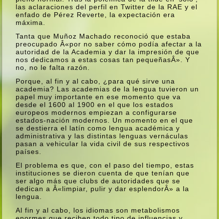
las aclaraciones del perfil en Twitter de la RAE y el
enfado de Pérez Reverte, la expectación era
máxima.
Tanta que Muñoz Machado reconoció que estaba
preocupado Â«por no saber cómo podí­a afectar a la
autoridad de la Academia y dar la impresión de que
nos dedicamos a estas cosas tan pequeñasÂ». Y
no, no le falta razón.
Porque, al fin y al cabo, ¿para qué sirve una
academia? Las academias de la lengua tuvieron un
papel muy importante en ese momento que va
desde el 1600 al 1900 en el que los estados
europeos modernos empiezan a configurarse
estados-nación modernos. Un momento en el que
se destierra el latí­n como lengua académica y
administrativa y las distintas lenguas vernáculas
pasan a vehicular la vida civil de sus respectivos
paí­ses.
El problema es que, con el paso del tiempo, estas
instituciones se dieron cuenta de que tení­an que
ser algo más que clubs de autoridades que se
dedican a Â«limpiar, pulir y dar esplendorÂ» a la
lengua.
Al fin y al cabo, los idiomas son metabolismos
enormes que reciben todo tipo de influencias y