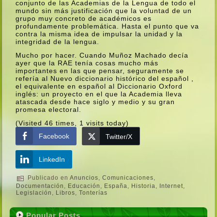
conjunto de las Academias de la Lengua de todo el
mundo sin más justificación que la voluntad de un
grupo muy concreto de académicos es
profundamente problemática. Hasta el punto que va
contra la misma idea de impulsar la unidad y la
integridad de la lengua.
Mucho por hacer. Cuando Muñoz Machado decí­a
ayer que la RAE tení­a cosas mucho más
importantes en las que pensar, seguramente se
referí­a al Nuevo diccionario histórico del español ,
el equivalente en español al Diccionario Oxford
inglés: un proyecto en el que la Academia lleva
atascada desde hace siglo y medio y su gran
promesa electoral.
(Visited 46 times, 1 visits today)
Facebook
Twitter/X
LinkedIn
Publicado en
Anuncios
,
Comunicaciones
,
Documentación
,
Educación
,
España
,
Historia
,
Internet
,
Legislación
,
Libros
,
Tonterí­as
Popular Posts