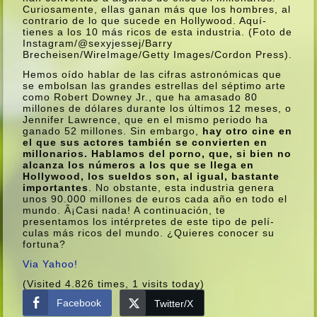
Curiosamente, ellas ganan más que los hombres, al
contrario de lo que sucede en Hollywood. Aquí­
tienes a los 10 más ricos de esta industria. (Foto de
Instagram/@sexyjessej/Barry
Brecheisen/WireImage/Getty Images/Cordon Press).
Hemos oí­do hablar de las cifras astronómicas que
se embolsan las grandes estrellas del séptimo arte
como Robert Downey Jr., que ha amasado 80
millones de dólares durante los últimos 12 meses, o
Jennifer Lawrence, que en el mismo periodo ha
ganado 52 millones. Sin embargo,
hay otro cine en
el que sus actores también se convierten en
millonarios. Hablamos del porno, que, si bien no
alcanza los números a los que se llega en
Hollywood, los sueldos son, al igual, bastante
importantes
. No obstante, esta industria genera
unos 90.000 millones de euros cada año en todo el
mundo. Â¡Casi nada! A continuación, te
presentamos los intérpretes de este tipo de pelí­
culas más ricos del mundo. ¿Quieres conocer su
fortuna?
Via Yahoo!
(Visited 4.826 times, 1 visits today)
Facebook
Twitter/X