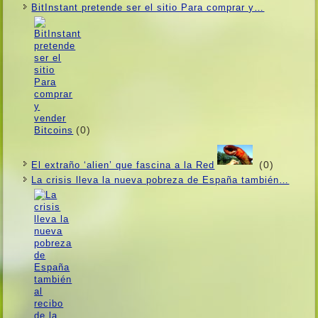
BitInstant pretende ser el sitio Para comprar y…
(0)
(0)
El extraño ‘alien’ que fascina a la Red
La crisis lleva la nueva pobreza de España también…