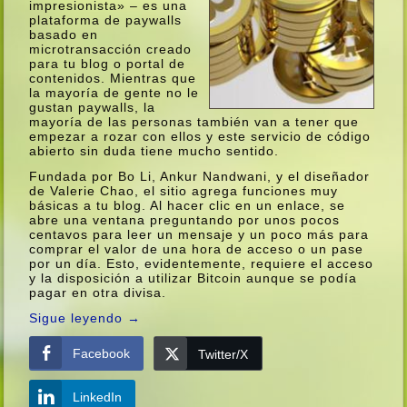
impresionista» – es una
plataforma de paywalls
basado en
microtransacción creado
para tu blog o portal de
contenidos. Mientras que
la mayorí­a de gente no le
gustan paywalls, la
mayorí­a de las personas también van a tener que
empezar a rozar con ellos y este servicio de código
abierto sin duda tiene mucho sentido.
Fundada por Bo Li, Ankur Nandwani, y el diseñador
de Valerie Chao, el sitio agrega funciones muy
básicas a tu blog. Al hacer clic en un enlace, se
abre una ventana preguntando por unos pocos
centavos para leer un mensaje y un poco más para
comprar el valor de una hora de acceso o un pase
por un dí­a. Esto, evidentemente, requiere el acceso
y la disposición a utilizar Bitcoin aunque se podí­a
pagar en otra divisa.
Sigue leyendo
→
Facebook
Twitter/X
LinkedIn