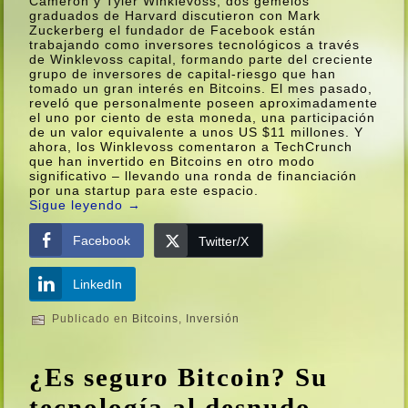
Cameron y Tyler Winklevoss, dos gemelos
graduados de Harvard discutieron con Mark
Zuckerberg el fundador de Facebook están
trabajando como inversores tecnológicos a través
de Winklevoss capital, formando parte del creciente
grupo de inversores de capital-riesgo que han
tomado un gran interés en Bitcoins. El mes pasado,
reveló que personalmente poseen aproximadamente
el uno por ciento de esta moneda, una participación
de un valor equivalente a unos US $11 millones. Y
ahora, los Winklevoss comentaron a TechCrunch
que han invertido en Bitcoins en otro modo
significativo – llevando una ronda de financiación
por una startup para este espacio.
Sigue leyendo
→
Facebook
Twitter/X
LinkedIn
Publicado en
Bitcoins
,
Inversión
¿Es seguro Bitcoin? Su
tecnologí­a al desnudo