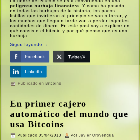
La fiebre del Bitcoin se está convirtiendo en una
peligrosa burbuja financiera
. Y como ha pasado
en todas las burbujas de la historia, los pocos
listillos que invirtieron al principio se van a forrar, y
los muchos que lleguen tarde van a perder ingentes
cantidades de dinero. En este post voy a explicar en
qué consiste el bitcoin y por qué pienso que es una
burbuja.
Sigue leyendo
→
Facebook
Twitter/X
LinkedIn
Publicado en
Bitcoins
En primer cajero
automático del mundo que
usa Bitcoins
Publicado
05/04/2013
|
Por
Javier Orovengua