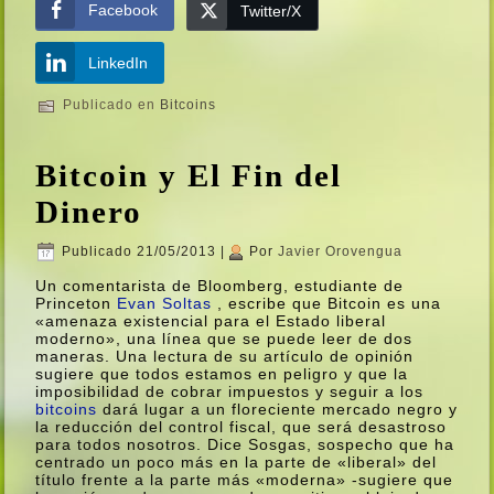
Facebook
Twitter/X
LinkedIn
Publicado en
Bitcoins
Bitcoin y El Fin del
Dinero
Publicado
21/05/2013
|
Por
Javier Orovengua
Un comentarista de Bloomberg, estudiante de
Princeton
Evan Soltas
, escribe que Bitcoin es una
«amenaza existencial para el Estado liberal
moderno», una lí­nea que se puede leer de dos
maneras. Una lectura de su artí­culo de opinión
sugiere que todos estamos en peligro y que la
imposibilidad de cobrar impuestos y seguir a los
bitcoins
dará lugar a un floreciente mercado negro y
la reducción del control fiscal, que será desastroso
para todos nosotros. Dice Sosgas, sospecho que ha
centrado un poco más en la parte de «liberal» del
tí­tulo frente a la parte más «moderna» -sugiere que