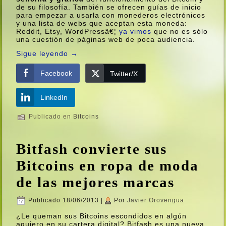
de su filosofí­a. También se ofrecen guí­as de inicio
para empezar a usarla con monederos electrónicos
y una lista de webs que aceptan esta moneda:
Reddit, Etsy, WordPressâ€¦
ya vimos
que no es sólo
una cuestión de páginas web de poca audiencia.
Sigue leyendo
→
Facebook
Twitter/X
LinkedIn
Publicado en
Bitcoins
Bitfash convierte sus
Bitcoins en ropa de moda
de las mejores marcas
Publicado
18/06/2013
|
Por
Javier Orovengua
¿Le queman sus Bitcoins escondidos en algún
agujero en su cartera digital? Bitfash es una nueva