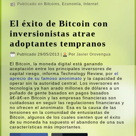
Publicado en
Bitcoins
,
Economí­a
,
Internet
El éxito de Bitcoin con
inversionistas atrae
adoptantes tempranos
Publicado
29/05/2013
|
Por
Javier Orovengua
El Bitcoin, la moneda digital está ganando
aceptación entre los principales inversores de
capital riesgo, informa Technology Review, por
el
aprecio de su famoso anonimato
y la capacidad de
operar sin la autoridad central. Los inversores en
tecnologí­a ya han arado millones de dólares a un
puñado de gente basados en pagos basados
â€‹â€‹en Bitcoin y las empresas financieras son
cuidadosas en seguir las regulaciones financieras y
no ofrecen el anonimato. Esa es la causa de las
tensiones en la comunidad de entusiastas de
Bitcoin, algunos de los cuales sienten que el éxito
de su moneda ha supuesto el abandono de una sus
caracterí­sticas más importantes.