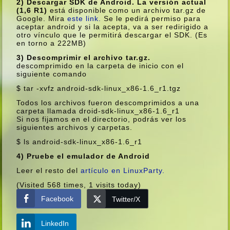
2) Descargar SDK de Android. La versión actual
(1,6 R1)
está disponible como un archivo tar.gz de
Google. Mira
este link.
Se le pedirá permiso para
aceptar android y si la acepta, va a ser redirigido a
otro ví­nculo que le permitirá descargar el SDK. (Es
en torno a 222MB)
3) Descomprimir el archivo tar.gz.
descomprimido en la carpeta de inicio con el
siguiente comando
$ tar -xvfz android-sdk-linux_x86-1.6_r1.tgz
Todos los archivos fueron descomprimidos a una
carpeta llamada droid-sdk-linux_x86-1.6_r1
Si nos fijamos en el directorio, podrás ver los
siguientes archivos y carpetas.
$ ls android-sdk-linux_x86-1.6_r1
4) Pruebe el emulador de Android
Leer el resto del
artí­culo en LinuxParty.
(Visited 568 times, 1 visits today)
Facebook
Twitter/X
LinkedIn