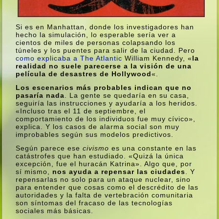
Si es en Manhattan, donde los investigadores han
hecho la simulación, lo esperable serí­a ver a
cientos de miles de personas colapsando los
túneles y los puentes para salir de la ciudad. Pero
como explicaba a The Atlantic
William Kennedy, «
la
realidad no suele parecerse a la visión de una
pelí­cula de desastres de Hollywood
«.
Los escenarios más probables indican que no
pasarí­a nada
. La gente se quedarí­a en su casa,
seguirí­a las instrucciones y ayudarí­a a los heridos.
«Incluso tras el 11 de septiembre, el
comportamiento de los individuos fue muy cí­vico»,
explica. Y los casos de alarma social son muy
improbables según sus modelos predictivos.
Según parece ese
civismo
es una constante en las
catástrofes que han estudiado. «Quizá la única
excepción, fue el huracán Katrina». Algo que, por
sí­ mismo,
nos ayuda a repensar las ciudades
. Y
repensarlas no solo para un ataque nuclear, sino
para entender que cosas como el descrédito de las
autoridades y la falta de vertebración comunitaria
son sí­ntomas del fracaso de las tecnologí­as
sociales más básicas.