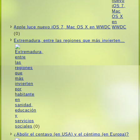
Apple luce nuevo iOS 7, Mac OS X en WWDC
(0)
Extremadura, entre las regiones que más invierten…
(0)
¿Abolir el centavo (en USA) y el céntimo (en Europa)?