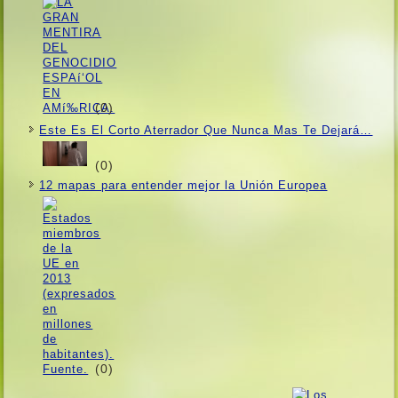
(0)
Este Es El Corto Aterrador Que Nunca Mas Te Dejará…
(0)
12 mapas para entender mejor la Unión Europea
(0)