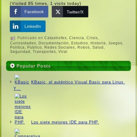
(Visited 85 times, 1 visits today)
Facebook
Twitter/X
LinkedIn
Publicado en
Catastrofes
,
Ciencia
,
Crisis
,
Curiosidades
,
Documentación
,
Estudios
,
Historia
,
Juegos
,
Politica
,
Publico
,
Redes Sociales
,
Robos
,
Salud
,
Seguridad
,
Transportes
,
Viral
Popular Posts
KBasic, el auténtico Visual Basic para Linux.
Y…
Los siete mejores IDE para PHP.