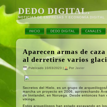
DEDO DIGITAL.
NOTICIAS DE EMPRESAS Y ECONOMÍ­A DIGITAL
INICIO
DEDO DIGITAL
CANALES
Aparecen armas de caza
al derretirse varios gla
Publicado
10/03/2023
|
Por
Javier
Secretos del Hielo, es un grupo de arqueólogosÂ
marcha un proyecto en 2006, aprovechando Â«el
de Innlandet, en Noruega. Desde entonces han e
vikinga.
Estos arqueólogos han estado excavando en los ú