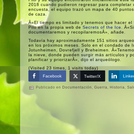
2018 cuando pudieron regresar para completar 
encuesta, el equipo trazó un mapa de 40 puntos
de caza.
Â«El tiempo es limitado y tenemos que hacer el 
Pilo en la propia web de
Secrets of the Ice
. Â«S
documentaremos y recopilaremosÂ», añade.
Todaví­a hay aproximadamente 151 sitios arqueol
en los próximos meses. Solo en el condado de I
Jotunheimen, Dovrefjell y Breheimen. Â«Tenemo
la nieve, donde pueden surgir más artí­culos y 
planificar y priorizarÂ», dijo el arqueólogo.
(Visited 23 times, 1 visits today)
Facebook
Linke
Twitter/X
Publicado en
Documentación
,
Guerra
,
Historia
,
Sal