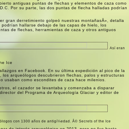
bierto antiguas puntas de flechas y elementos de caza como
D.C. Por su parte, las dos puntas de flecha halladas podrí­an
er gran derretimiento golpeó nuestras montañasÂ», detalla
 podrí­an hallarse debajo de las capas de hielo, los
tas de flechas, herramientas de caza y otros antiguos
Así­ eran
he Ice
allazgos en Facebook. En su última expedición al pico de la
 los arqueólogos descubrieron flechas, palos y estructuras
rco usaban como escondites de caza hace milenios.
tros, el cazador se levantaba y comenzaba a disparar
director del Programa de Arqueologí­a Glaciar y editor de
ólogos con 1300 años de antigí¼edad. Â© Secrets of the Ice
lugar de interés arqueológico en 2013, pero no fue hasta