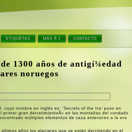
ETIQUETAS
MÁS Âˆ‡
CONTACTO
 de 1300 años de antigí¼edad
ciares noruegos
 cuyo nombre en inglés es: ‘Secrets of the Ice’ puso en
 primer gran derretimientoÂ» en las montañas del condado
ncontrado múltiples elementos de caza anteriores a la era
ltimos años los glaciares que se están derritiendo en el