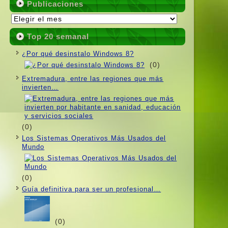
Publicaciones
Publicaciones
Top 20 semanal
¿Por qué desinstalo Windows 8?
(0)
Extremadura, entre las regiones que más
invierten…
(0)
Los Sistemas Operativos Más Usados ​​del
Mundo
(0)
Guí­a definitiva para ser un profesional…
(0)