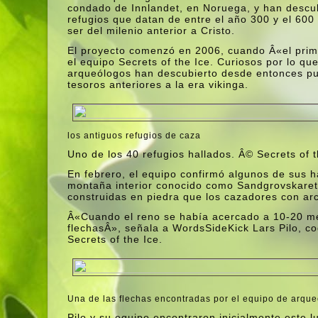
condado de Innlandet, en Noruega, y han descu
refugios que datan de entre el año 300 y el 600 
ser del milenio anterior a Cristo.
El proyecto comenzó en 2006, cuando Â«el prim
el equipo Secrets of the Ice. Curiosos por lo que
arqueólogos han descubierto desde entonces pun
tesoros anteriores a la era vikinga.
los antiguos refugios de caza
Uno de los 40 refugios hallados. Â© Secrets of t
En febrero, el equipo confirmó algunos de sus h
montaña interior conocido como Sandgrovskaret,
construidas en piedra que los cazadores con a
Â«Cuando el reno se habí­a acercado a 10-20 me
flechasÂ», señala a WordsSideKick Lars Pilo, co
Secrets of the Ice.
Una de las flechas encontradas por el equipo de arque
Pilo y su equipo encontraron inicialmente este 