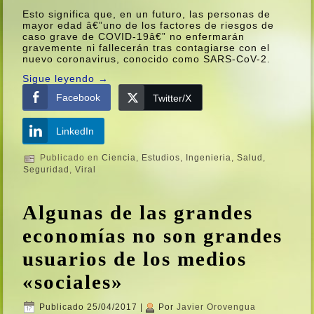
Esto significa que, en un futuro, las personas de
mayor edad â€”uno de los factores de riesgos de
caso grave de COVID-19â€” no enfermarán
gravemente ni fallecerán tras contagiarse con el
nuevo coronavirus, conocido como SARS-CoV-2.
Sigue leyendo
→
Facebook
Twitter/X
LinkedIn
Publicado en
Ciencia
,
Estudios
,
Ingenieria
,
Salud
,
Seguridad
,
Viral
Algunas de las grandes
economí­as no son grandes
usuarios de los medios
«sociales»
Publicado
25/04/2017
|
Por
Javier Orovengua