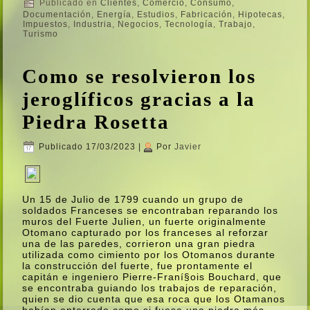
Publicado en
Clientes
,
Comercio
,
Consumo
,
Documentación
,
Energí­a
,
Estudios
,
Fabricación
,
Hipotecas
,
Impuestos
,
Industria
,
Negocios
,
Tecnologí­a
,
Trabajo
,
Turismo
Como se resolvieron los
jeroglí­ficos gracias a la
Piedra Rosetta
Publicado
17/03/2023
|
Por
Javier
Un 15 de Julio de 1799 cuando un grupo de
soldados Franceses se encontraban reparando los
muros del Fuerte Julien, un fuerte originalmente
Otomano capturado por los franceses al reforzar
una de las paredes, corrieron una gran piedra
utilizada como cimiento por los Otomanos durante
la construcción del fuerte, fue prontamente el
capitán e ingeniero Pierre-Franí§ois Bouchard, que
se encontraba guiando los trabajos de reparación,
quien se dio cuenta que esa roca que los Otamanos
habí­an enterrado como si fuese una piedra más