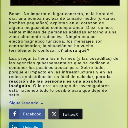
Boom. No importa el lugar concreto, ni la hora del
dí­a: una bomba nuclear de tamaño medio (o varias
bombas pequeñas) explotan en el corazón de
alguna megaciudad contemporánea. Diez, quince,
veinte millones de personas apiladas entorno a una
zona altamente radiactiva. Ningún equipo
electromagnético funciona, los mensajes son
contradictorios, la situación se ha vuelto
terriblemente confusa.
¿Y ahora qué?
Esa pregunta llena los informes (y las pesadillas) de
las agencias gubernamentales que se dedican a
contener los posibles apocalipsis. Sobre todo,
porque el impacto en las infraestructuras y en las
redes de distribución es fácil de calcular, pero
la
reacción de las personas es una absoluta
incógnita
. O lo era: un grupo de investigadores
está haciendo todo lo posible para que deje de
serlo.
Sigue leyendo
→
Facebook
Twitter/X
LinkedIn