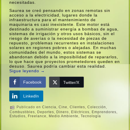
necesitadas.
Saurea se creó pensando en zonas remotas sin
acceso a la electricidad, lugares donde la
infraestructura para el mantenimiento de
maquinaria es casi inexistente. Este motor está
destinado a suministrar energí­a a bombas de agua,
sistemas de irrigación y otros usos básicos, sin el
riesgo de averí­as o la necesidad de piezas de
repuesto, problemas recurrentes en instalaciones
solares en regiones pobres o alejadas. En muchas
comunidades del mundo, estos sistemas se
abandonan debido a la imposibilidad de repararlos,
lo que hace que proyectos prometedores queden en
desuso. Saurea podrí­a cambiar esta realidad.
Sigue leyendo
→
Facebook
Twitter/X
LinkedIn
Publicado en
Ciencia
,
Cine
,
Clientes
,
Colección
,
Combustibles
,
Deportes
,
Dinero
,
Eléctricos
,
Emprendores
,
Estudios
,
Freelance
,
Medio Ambiente
,
Tecnologí­a