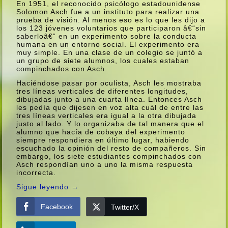
En 1951, el reconocido psicólogo estadounidense
Solomon Asch fue a un instituto para realizar una
prueba de visión. Al menos eso es lo que les dijo a
los 123 jóvenes voluntarios que participaron â€“sin
saberloâ€“ en un experimento sobre la conducta
humana en un entorno social. El experimento era
muy simple. En una clase de un colegio se juntó a
un grupo de siete alumnos, los cuales estaban
compinchados con Asch.
Haciéndose pasar por oculista, Asch les mostraba
tres lí­neas verticales de diferentes longitudes,
dibujadas junto a una cuarta lí­nea. Entonces Asch
les pedí­a que dijesen en voz alta cuál de entre las
tres lí­neas verticales era igual a la otra dibujada
justo al lado. Y lo organizaba de tal manera que el
alumno que hací­a de cobaya del experimento
siempre respondiera en último lugar, habiendo
escuchado la opinión del resto de compañeros. Sin
embargo, los siete estudiantes compinchados con
Asch respondí­an uno a uno la misma respuesta
incorrecta.
Sigue leyendo
→
Facebook
Twitter/X