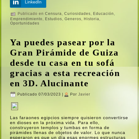
LinkedIn
Publicado en
Censura
,
Curiosidades
,
Educación
,
Emprendimiento
,
Estudios
,
Generos
,
Historia
,
Oportunidades
Ya puedes pasear por la
Gran Pirámide de Guiza
desde tu casa en tu sofá
gracias a esta recreación
en 3D. Alucinante
Publicado
07/03/2023
|
Por
Javier
Las faraones egipcios siempre quisieron convertirse
en dioses en la próxima vida. Para ello,
construyeron templos y tumbas en forma de
pirámides llenas de objetos de valor. Lo que nunca
esperaron es que un dí­a esas enormes estructuras