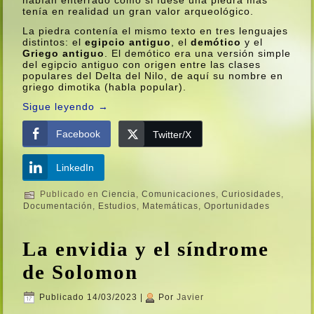
tení­a en realidad un gran valor arqueológico.
La piedra contení­a el mismo texto en tres lenguajes
distintos: el
egipcio antiguo
, el
demótico
y el
Griego antiguo
. El demótico era una versión simple
del egipcio antiguo con origen entre las clases
populares del Delta del Nilo, de aquí­ su nombre en
griego dimotika (habla popular).
Sigue leyendo
→
Facebook
Twitter/X
LinkedIn
Publicado en
Ciencia
,
Comunicaciones
,
Curiosidades
,
Documentación
,
Estudios
,
Matemáticas
,
Oportunidades
La envidia y el sí­ndrome
de Solomon
Publicado
14/03/2023
|
Por
Javier