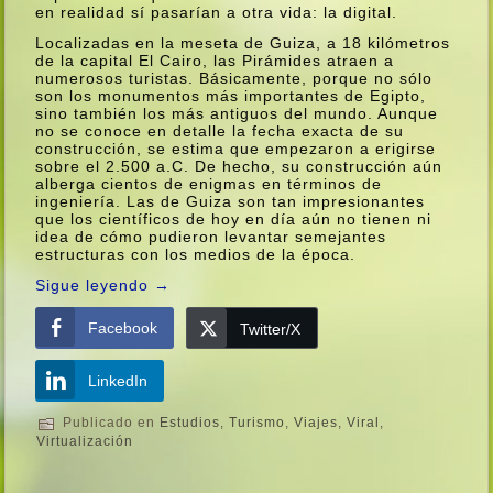
en realidad sí­ pasarí­an a otra vida: la digital.
Localizadas en la meseta de Guiza, a 18 kilómetros
de la capital El Cairo, las Pirámides atraen a
numerosos turistas. Básicamente, porque no sólo
son los monumentos más importantes de Egipto,
sino también los más antiguos del mundo. Aunque
no se conoce en detalle la fecha exacta de su
construcción, se estima que empezaron a erigirse
sobre el 2.500 a.C. De hecho, su construcción aún
alberga cientos de enigmas en términos de
ingenierí­a. Las de Guiza son tan impresionantes
que los cientí­ficos de hoy en dí­a aún no tienen ni
idea de cómo pudieron levantar semejantes
estructuras con los medios de la época.
Sigue leyendo
→
Facebook
Twitter/X
LinkedIn
Publicado en
Estudios
,
Turismo
,
Viajes
,
Viral
,
Virtualización