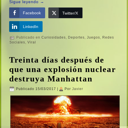
Sigue leyendo
→
Facebook
Twitter/X
LinkedIn
Publicado en
Curiosidades
,
Deportes
,
Juegos
,
Redes
Sociales
,
Viral
Treinta dí­as después de
que una explosión nuclear
destruya Manhattan
Publicado
15/03/2017
|
Por
Javier