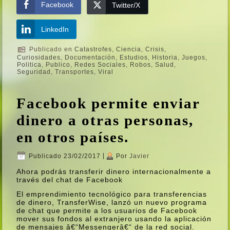
Facebook
Twitter/X
LinkedIn
Publicado en
Catastrofes
,
Ciencia
,
Crisis
,
Curiosidades
,
Documentación
,
Estudios
,
Historia
,
Juegos
,
Politica
,
Publico
,
Redes Sociales
,
Robos
,
Salud
,
Seguridad
,
Transportes
,
Viral
Facebook permite enviar
dinero a otras personas,
en otros paí­ses.
Publicado
23/02/2017
|
Por
Javier
Ahora podrás transferir dinero internacionalmente a
través del chat de Facebook
El emprendimiento tecnológico para transferencias
de dinero, TransferWise, lanzó un nuevo programa
de chat que permite a los usuarios de Facebook
mover sus fondos al extranjero usando la aplicación
de mensajes â€“Messengerâ€“ de la red social.