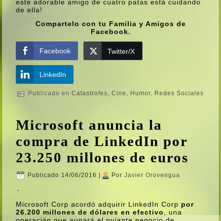
este adorable amigo de cuatro patas está cuidando
de ella!
Compartelo con tu Familia y Amigos de
Facebook.
Facebook
Twitter/X
LinkedIn
Publicado en
Catastrofes
,
Cine
,
Humor
,
Redes Sociales
Microsoft anuncia la
compra de LinkedIn por
23.250 millones de euros
Publicado
14/06/2016
|
Por
Javier Orovengua
Microsoft Corp acordó adquirir LinkedIn Corp
por
26.200 millones de dólares en efectivo
, una
operación que aunará el pujante negocio de