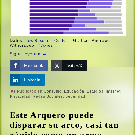
Datos:
; Gráfico: Andrew
Pew Research Center
;
Witherspoon / Axios
Sigue leyendo
→
Facebook
Twitter/X
LinkedIn
Publicado en
Consumo
,
Educación
,
Estudios
,
Internet
,
Privacidad
,
Redes Sociales
,
Seguridad
Este Arquero puede
disparar su arco, casi tan
rápido como un arma