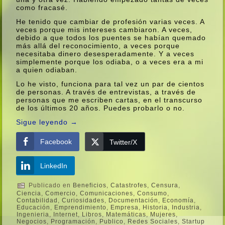
como fracasé.
He tenido que cambiar de profesión varias veces. A
veces porque mis intereses cambiaron. A veces,
debido a que todos los puentes se habí­an quemado
más allá del reconocimiento, a veces porque
necesitaba dinero desesperadamente. Y a veces
simplemente porque los odiaba, o a veces era a mi
a quien odiaban.
Lo he visto, funciona para tal vez un par de cientos
de personas. A través de entrevistas, a través de
personas que me escriben cartas, en el transcurso
de los últimos 20 años. Puedes probarlo o no.
Sigue leyendo
→
Facebook
Twitter/X
LinkedIn
Publicado en
Beneficios
,
Catastrofes
,
Censura
,
Ciencia
,
Comercio
,
Comunicaciones
,
Consumo
,
Contabilidad
,
Curiosidades
,
Documentación
,
Economí­a
,
Educación
,
Emprendimiento
,
Empresa
,
Historia
,
Industria
,
Ingenieria
,
Internet
,
Libros
,
Matemáticas
,
Mujeres
,
Negocios
,
Programación
,
Publico
,
Redes Sociales
,
Startup