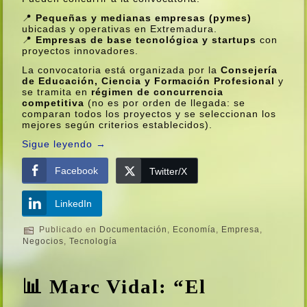
📍
Pequeñas y medianas empresas (pymes)
ubicadas y operativas en Extremadura.
📍
Empresas de base tecnológica y startups
con
proyectos innovadores.
La convocatoria está organizada por la
Consejería
de Educación, Ciencia y Formación Profesional
y
se tramita en
régimen de concurrencia
competitiva
(no es por orden de llegada: se
comparan todos los proyectos y se seleccionan los
mejores según criterios establecidos).
Sigue leyendo
→
Facebook
Twitter/X
LinkedIn
Publicado en
Documentación
,
Economí­a
,
Empresa
,
Negocios
,
Tecnologí­a
📊 Marc Vidal: “El