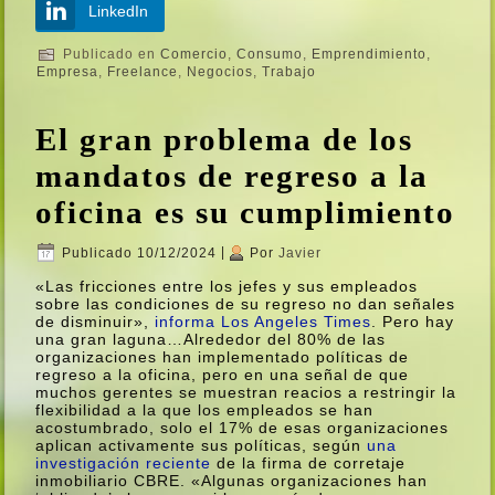
LinkedIn
Publicado en
Comercio
,
Consumo
,
Emprendimiento
,
Empresa
,
Freelance
,
Negocios
,
Trabajo
El gran problema de los
mandatos de regreso a la
oficina es su cumplimiento
Publicado
10/12/2024
|
Por
Javier
«Las fricciones entre los jefes y sus empleados
sobre las condiciones de su regreso no dan señales
de disminuir»,
informa Los Angeles Times
. Pero hay
una gran laguna…Alrededor del 80% de las
organizaciones han implementado polí­ticas de
regreso a la oficina, pero en una señal de que
muchos gerentes se muestran reacios a restringir la
flexibilidad a la que los empleados se han
acostumbrado, solo el 17% de esas organizaciones
aplican activamente sus polí­ticas, según
una
investigación reciente
de la firma de corretaje
inmobiliario CBRE. «Algunas organizaciones han