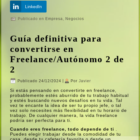
LinkedIn
Publicado en
Empresa
,
Negocios
Guí­a definitiva para
convertirse en
Freelance/Autónomo 2 de
2
Publicado
24/12/2024
|
Por
Javier
Si estás pensando en convertirte en freelance,
probablemente estés aburrido de tu trabajo habitual
y estés buscando nuevos desafí­os en tu vida. Tal
vez te encante la idea de ser tu propio jefe, o tal
vez solo necesites más flexibilidad en tu horario de
trabajo. De cualquier manera, la vida freelance
podrí­a ser perfecta para ti.
Cuando eres freelance, todo depende de ti
.
Puedes elegir trabajar desde la comodidad de tu
casa, desde tu cafeterí­a favorita o desde un