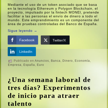
Mediante el uso de un token asociado que se basa
en la tecnologí­a Ethereum y Polygon Blockchain, el
proyecto, impulsado por la fintech MONEI, pretende
facilitar a las personas el enví­o de dinero a todo el
mundo. Este emprendimiento es un componente del
área de pruebas controladas del Banco de España.
Sigue leyendo
→
Facebook
Twitter/X
LinkedIn
Publicado en
Anuncios
,
Banca
,
Dinero
,
Economí­a
,
Empresa
,
España
,
Euro
¿Una semana laboral de
tres dí­as? Experimentos
de inicio para atraer
talento