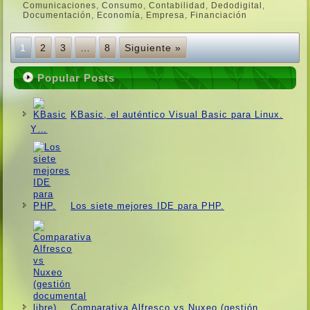
Comunicaciones
,
Consumo
,
Contabilidad
,
Dedodigital
,
Documentación
,
Economí­a
,
Empresa
,
Financiación
1
2
3
…
8
Siguiente »
Popular Posts
KBasic, el auténtico Visual Basic para Linux.
Y…
Los siete mejores IDE para PHP.
Comparativa Alfresco vs Nuxeo (gestión