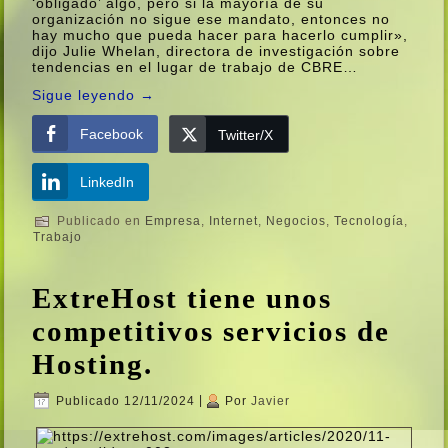
‘obligado’ algo, pero si la mayorí­a de su
organización no sigue ese mandato, entonces no
hay mucho que pueda hacer para hacerlo cumplir»,
dijo Julie Whelan, directora de investigación sobre
tendencias en el lugar de trabajo de CBRE…
Sigue leyendo
→
Facebook
Twitter/X
LinkedIn
Publicado en
Empresa
,
Internet
,
Negocios
,
Tecnologí­a
,
Trabajo
ExtreHost tiene unos
competitivos servicios de
Hosting.
Publicado
12/11/2024
|
Por
Javier