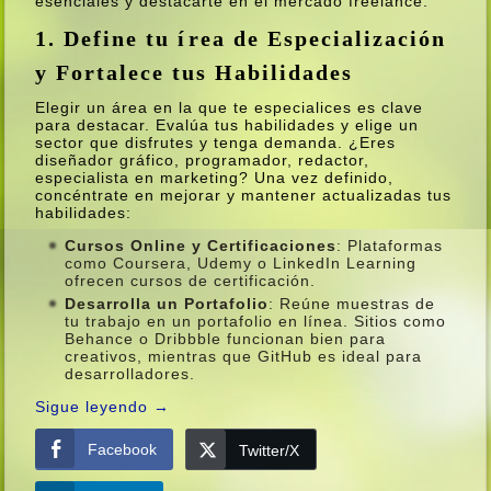
esenciales y destacarte en el mercado freelance.
1. Define tu írea de Especialización
y Fortalece tus Habilidades
Elegir un área en la que te especialices es clave
para destacar. Evalúa tus habilidades y elige un
sector que disfrutes y tenga demanda. ¿Eres
diseñador gráfico, programador, redactor,
especialista en marketing? Una vez definido,
concéntrate en mejorar y mantener actualizadas tus
habilidades:
Cursos Online y Certificaciones
: Plataformas
como Coursera, Udemy o LinkedIn Learning
ofrecen cursos de certificación.
Desarrolla un Portafolio
: Reúne muestras de
tu trabajo en un portafolio en lí­nea. Sitios como
Behance o Dribbble funcionan bien para
creativos, mientras que GitHub es ideal para
desarrolladores.
Sigue leyendo
→
Facebook
Twitter/X