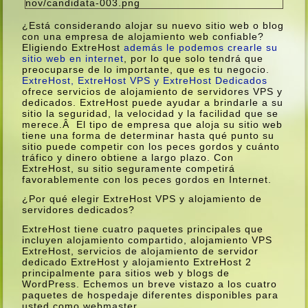
¿Está considerando alojar su nuevo sitio web o blog
con una empresa de alojamiento web confiable?
Eligiendo ExtreHost
además le podemos crearle su
sitio web en internet
, por lo que solo tendrá que
preocuparse de lo importante, que es tu negocio.
ExtreHost, ExtreHost VPS y ExtreHost Dedicados
ofrece servicios de alojamiento de servidores VPS y
dedicados. ExtreHost puede ayudar a brindarle a su
sitio la seguridad, la velocidad y la facilidad que se
merece.Â El tipo de empresa que aloja su sitio web
tiene una forma de determinar hasta qué punto su
sitio puede competir con los peces gordos y cuánto
tráfico y dinero obtiene a largo plazo. Con
ExtreHost, su sitio seguramente competirá
favorablemente con los peces gordos en Internet.
¿Por qué elegir ExtreHost VPS y alojamiento de
servidores dedicados?
ExtreHost tiene cuatro paquetes principales que
incluyen alojamiento compartido, alojamiento VPS
ExtreHost, servicios de alojamiento de servidor
dedicado ExtreHost y alojamiento ExtreHost 2
principalmente para sitios web y blogs de
WordPress. Echemos un breve vistazo a los cuatro
paquetes de hospedaje diferentes disponibles para
usted como webmaster.