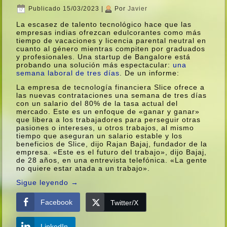
Publicado
15/03/2023
|
Por
Javier
La escasez de talento tecnológico hace que las
empresas indias ofrezcan edulcorantes como más
tiempo de vacaciones y licencia parental neutral en
cuanto al género mientras compiten por graduados
y profesionales. Una startup de Bangalore está
probando una solución más espectacular:
una
semana laboral de tres dí­as
. De un informe:
La empresa de tecnologí­a financiera Slice ofrece a
las nuevas contrataciones una semana de tres dí­as
con un salario del 80% de la tasa actual del
mercado. Este es un enfoque de «ganar y ganar»
que libera a los trabajadores para perseguir otras
pasiones o intereses, u otros trabajos, al mismo
tiempo que aseguran un salario estable y los
beneficios de Slice, dijo Rajan Bajaj, fundador de la
empresa. «Este es el futuro del trabajo», dijo Bajaj,
de 28 años, en una entrevista telefónica. «La gente
no quiere estar atada a un trabajo».
Sigue leyendo
→
Facebook
Twitter/X
LinkedIn