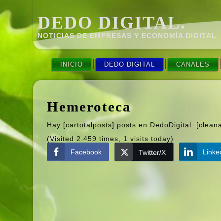
DEDO DIGITAL.
NOTICIAS DE EMPRESAS Y ECONOMÍ­A DIGITAL
INICIO
DEDO DIGITAL
CANALES
Hemeroteca
Hay [cartotalposts] posts en DedoDigital: [clean
(Visited 2.459 times, 1 visits today)
Facebook
Linke
Twitter/X