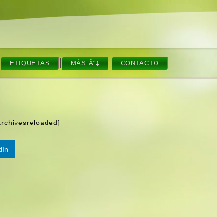
ETIQUETAS
MÁS Âˆ‡
CONTACTO
archivesreloaded]
dIn