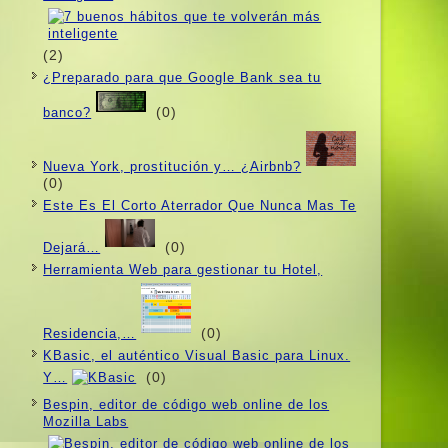
(2)
¿Preparado para que Google Bank sea tu
(0)
banco?
Nueva York, prostitución y… ¿Airbnb?
(0)
Este Es El Corto Aterrador Que Nunca Mas Te
(0)
Dejará…
Herramienta Web para gestionar tu Hotel,
(0)
Residencia,…
KBasic, el auténtico Visual Basic para Linux.
(0)
Y…
Bespin, editor de código web online de los
Mozilla Labs