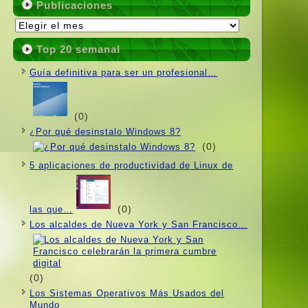
Publicaciones
Publicaciones
Top 20 semanal
Guí­a definitiva para ser un profesional…
(0)
¿Por qué desinstalo Windows 8?
(0)
5 aplicaciones de productividad de Linux de
(0)
las que…
Los alcaldes de Nueva York y San Francisco…
(0)
Los Sistemas Operativos Más Usados ​​del
Mundo