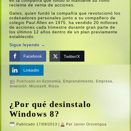
en la compañí­a que fundó si mantiene su ritmo
reciente de venta de acciones.
Gates, quien fundó la compañí­a que revolucionó los
ordenadores personales junto a su compañero de
colegio Paul Allen en 1975, ha vendido 20 millones
de acciones cada trimestre durante gran parte de
los últimos 12 años dentro de un plan previamente
establecido.
Sigue leyendo
→
Facebook
Twitter/X
LinkedIn
Publicado en
Economí­a
,
Emprendimiento
,
Empresa
,
Inversión
,
Microsoft
,
Ricos
¿Por qué desinstalo
Windows 8?
Publicado
17/09/2013
|
Por
Javier Orovengua