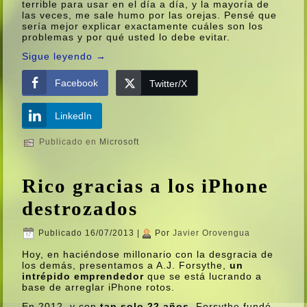
terrible para usar en el dí­a a dí­a, y la mayorí­a de
las veces, me sale humo por las orejas. Pensé que
serí­a mejor explicar exactamente cuáles son los
problemas y por qué usted lo debe evitar.
Sigue leyendo
→
Facebook
Twitter/X
LinkedIn
Publicado en
Microsoft
Rico gracias a los iPhone
destrozados
Publicado
16/07/2013
|
Por
Javier Orovengua
Hoy, en haciéndose millonario con la desgracia de
los demás, presentamos a A.J. Forsythe,
un
intrépido emprendedor
que se está lucrando a
base de arreglar iPhone rotos.
En 2012, y con
tan solo 22 años
, Forsythe fundó