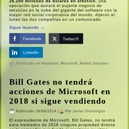
26.200 millones de dólares en efectivo
, una
operación que aunará el pujante negocio de
servicios en la nube del gigante del software con la
mayor red social corporativa del mundo, dijeron el
lunes las dos compañí­as en un comunicado.
Sigue leyendo
→
Facebook
Twitter/X
LinkedIn
Publicado en
Anuncios
,
Microsoft
,
Redes Sociales
Bill Gates no tendrá
acciones de Microsoft en
2018 si sigue vendiendo
Publicado
28/06/2014
|
Por
Javier Orovengua
El expresidente de Microsoft, Bill Gates, no tendrá
para mediados de 2018 ninguna propiedad directa