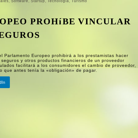
cales
,
Software
,
Startup
,
Tecnologí­a
,
Turismo
OPEO PROHíBE VINCULAR
SEGUROS
el Parlamento Europeo prohibirá a los prestamistas hacer
 seguros y otros productos financieros de un proveedor
culados facilitará a los consumidores el cambio de proveedor,
o que antes tení­a la «obligación» de pagar.
dIn