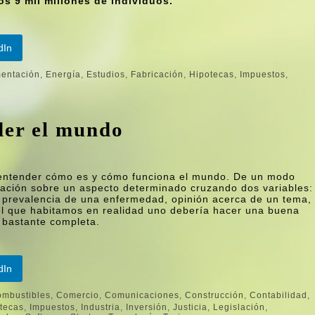
os 9 mil millones de individuos.
dIn
entación
,
Energí­a
,
Estudios
,
Fabricación
,
Hipotecas
,
Impuestos
,
er el mundo
entender cómo es y cómo funciona el mundo. De un modo
mación sobre un aspecto determinado cruzando dos variables:
za, prevalencia de una enfermedad, opinión acerca de un tema,
l que habitamos en realidad uno deberí­a hacer una buena
 bastante completa.
dIn
mbustibles
,
Comercio
,
Comunicaciones
,
Construcción
,
Contabilidad
,
tecas
,
Impuestos
,
Industria
,
Inversión
,
Justicia
,
Legislación
,