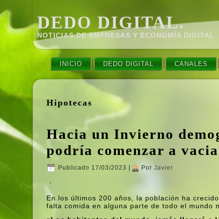
DEDO DIGITAL.
NOTICIAS DE EMPRESAS Y ECONOMÍ­A DIGITAL
INICIO
DEDO DIGITAL
CANALES
Hipotecas
Hacia un Invierno demog
podrí­a comenzar a vacia
Publicado
17/03/2023
|
Por
Javier
En los últimos 200 años, la población ha crecid
falta comida en alguna parte de todo el mundo 