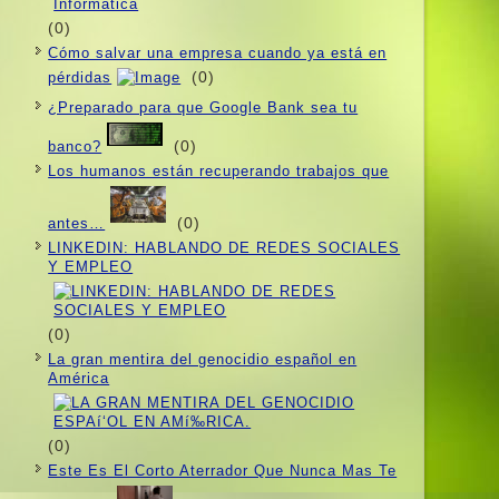
(0)
Cómo salvar una empresa cuando ya está en
(0)
pérdidas
¿Preparado para que Google Bank sea tu
(0)
banco?
Los humanos están recuperando trabajos que
(0)
antes…
LINKEDIN: HABLANDO DE REDES SOCIALES
Y EMPLEO
(0)
La gran mentira del genocidio español en
América
(0)
Este Es El Corto Aterrador Que Nunca Mas Te