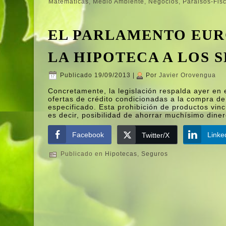
Matemáticas
,
Medio Ambiente
,
Negocios
,
Paraisos-Fis
EL PARLAMENTO EUR
LA HIPOTECA A LOS 
Publicado
19/09/2013
|
Por
Javier Orovengua
Concretamente, la legislación respalda ayer en 
ofertas de crédito condicionadas a la compra de
especificado. Esta prohibición de productos vin
es decir, posibilidad de ahorrar muchí­simo diner
Facebook
Linke
Twitter/X
Publicado en
Hipotecas
,
Seguros