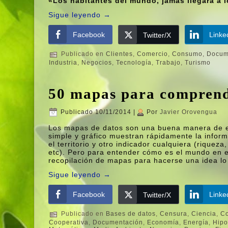
«Los habitantes del mundo, jamás llegará a l
Sigue leyendo
→
Facebook
Linke
Twitter/X
Publicado en
Clientes
,
Comercio
,
Consumo
,
Docum
Industria
,
Negocios
,
Tecnologí­a
,
Trabajo
,
Turismo
50 mapas para comprend
Publicado
10/11/2014
|
Por
Javier Orovengua
Los mapas de datos son una buena manera de 
simple y gráfico muestran rápidamente la infor
el territorio y otro indicador cualquiera (rique
etc). Pero para entender cómo es el mundo en e
recopilación de mapas para hacerse una idea lo
Sigue leyendo
→
Facebook
Linke
Twitter/X
Publicado en
Bases de datos
,
Censura
,
Ciencia
,
Co
Cooperativa
,
Documentación
,
Economí­a
,
Energí­a
,
Hipo