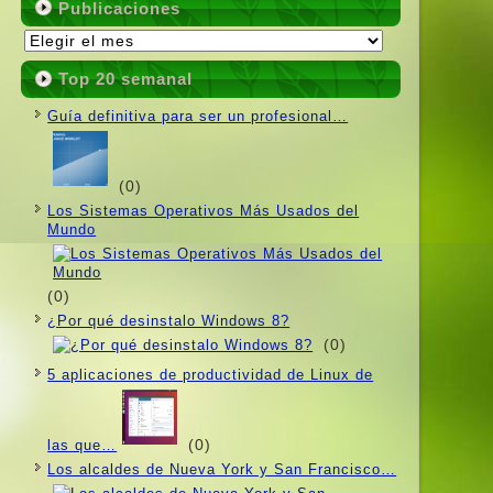
Publicaciones
Publicaciones
Top 20 semanal
Guí­a definitiva para ser un profesional…
(0)
Los Sistemas Operativos Más Usados ​​del
Mundo
(0)
¿Por qué desinstalo Windows 8?
(0)
5 aplicaciones de productividad de Linux de
(0)
las que…
Los alcaldes de Nueva York y San Francisco…