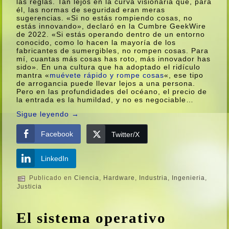
las reglas. Tan lejos en la curva visionaria que, para
él, las normas de seguridad eran meras
sugerencias. «Si no estás rompiendo cosas, no
estás innovando», declaró en la Cumbre GeekWire
de 2022. «Si estás operando dentro de un entorno
conocido, como lo hacen la mayoría de los
fabricantes de sumergibles, no rompen cosas. Para
mí, cuantas más cosas has roto, más innovador has
sido». En una cultura que ha adoptado el ridículo
mantra «
muévete rápido y rompe cosas
«, ese tipo
de arrogancia puede llevar lejos a una persona.
Pero en las profundidades del océano, el precio de
la entrada es la humildad, y no es negociable…
Sigue leyendo
→
Facebook
Twitter/X
LinkedIn
Publicado en
Ciencia
,
Hardware
,
Industria
,
Ingenieria
,
Justicia
El sistema operativo