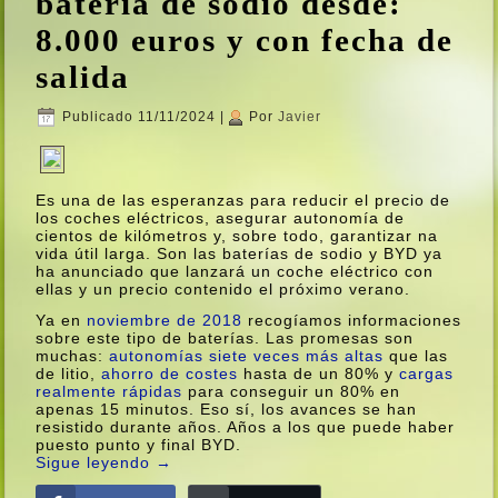
baterí­a de sodio desde:
8.000 euros y con fecha de
salida
Publicado
11/11/2024
|
Por
Javier
Es una de las esperanzas para reducir el precio de
los coches eléctricos, asegurar autonomí­a de
cientos de kilómetros y, sobre todo, garantizar na
vida útil larga. Son las baterí­as de sodio y BYD ya
ha anunciado que lanzará un coche eléctrico con
ellas y un precio contenido el próximo verano.
Ya en
noviembre de 2018
recogí­amos informaciones
sobre este tipo de baterí­as. Las promesas son
muchas:
autonomí­as siete veces más altas
que las
de litio,
ahorro de costes
hasta de un 80% y
cargas
realmente rápidas
para conseguir un 80% en
apenas 15 minutos. Eso sí­, los avances se han
resistido durante años. Años a los que puede haber
puesto punto y final BYD.
Sigue leyendo
→