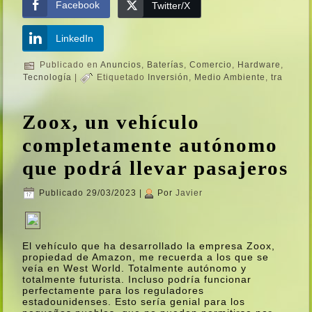
Facebook
Twitter/X
LinkedIn
Publicado en
Anuncios
,
Baterí­as
,
Comercio
,
Hardware
,
Tecnologí­a
|
Etiquetado
Inversión
,
Medio Ambiente
,
tra
Zoox, un vehí­culo
completamente autónomo
que podrá llevar pasajeros
Publicado
29/03/2023
|
Por
Javier
El vehí­culo que ha desarrollado la empresa Zoox,
propiedad de Amazon, me recuerda a los que se
veí­a en West World. Totalmente autónomo y
totalmente futurista. Incluso podrí­a funcionar
perfectamente para los reguladores
estadounidenses. Esto serí­a genial para los