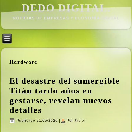
DEDO DIGITAL.
NOTICIAS DE EMPRESAS Y ECONOMÍ­A DIGITAL
Hardware
El desastre del sumergible
Titán tardó años en
gestarse, revelan nuevos
detalles
Publicado
21/05/2026
|
Por
Javier