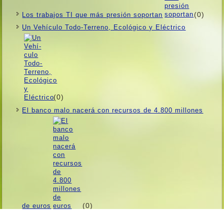
(0)
Los trabajos TI que más presión soportan
Un Vehí­culo Todo-Terreno, Ecológico y Eléctrico
(0)
El banco malo nacerá con recursos de 4.800 millones
(0)
de euros
Contacto
|
Facebook
|
Twitter