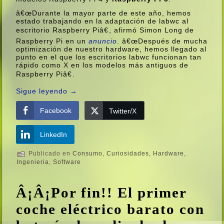
â€œDurante la mayor parte de este año, hemos
estado trabajando en la adaptación de labwc al
escritorio Raspberry Piâ€, afirmó Simon Long de
Raspberry Pi en un
anuncio
. â€œDespués de mucha
optimización de nuestro hardware, hemos llegado al
punto en el que los escritorios labwc funcionan tan
rápido como X en los modelos más antiguos de
Raspberry Piâ€.
Sigue leyendo
→
Facebook
Twitter/X
LinkedIn
Publicado en
Consumo
,
Curiosidades
,
Hardware
,
Ingenieria
,
Software
Â¡Â¡Por fin!! El primer
coche eléctrico barato con