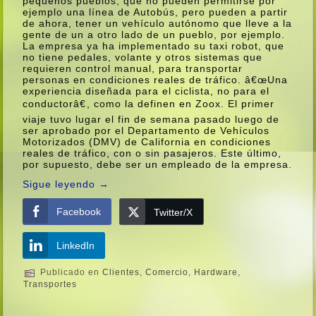
pequeños pueblos, que no pueden permitirse por
ejemplo una lí­nea de Autobús, pero pueden a partir
de ahora, tener un vehí­culo autónomo que lleve a la
gente de un a otro lado de un pueblo, por ejemplo.
La empresa ya ha implementado su taxi robot, que
no tiene pedales, volante y otros sistemas que
requieren control manual, para transportar
personas en condiciones reales de tráfico. â€œUna
experiencia diseñada para el ciclista, no para el
conductorâ€, como la definen en Zoox. El primer
viaje tuvo lugar el fin de semana pasado luego de
ser aprobado por el Departamento de Vehí­culos
Motorizados (DMV) de California en condiciones
reales de tráfico, con o sin pasajeros. Este último,
por supuesto, debe ser un empleado de la empresa.
Sigue leyendo
→
Facebook
Twitter/X
LinkedIn
Publicado en
Clientes
,
Comercio
,
Hardware
,
Transportes