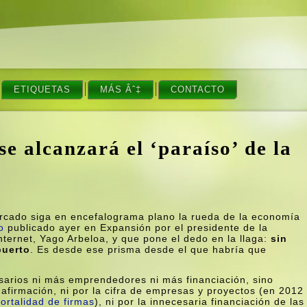
ETIQUETAS
MÁS Âˆ‡
CONTACTO
e alcanzará el ‘paraí­so’ de la
ado siga en encefalograma plano la rueda de la economí­a
lo
publicado ayer en Expansión por el presidente de la
ternet, Yago Arbeloa, y que pone el dedo en la llaga:
sin
puerto
. Es desde ese prisma desde el que habrí­a que
esarios ni más emprendedores ni más financiación, sino
afirmación, ni por la cifra de empresas y proyectos (en 2012
ortalidad de firmas
), ni por la innecesaria financiación de las