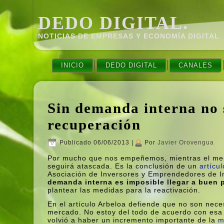
DEDO DIGITAL.
NOTICIAS DE EMPRESAS Y ECONOMÍ­A DIGITAL
INICIO
DEDO DIGITAL
CANALES
Sin demanda interna no s
recuperación
Publicado
06/06/2013
|
Por
Javier Orovengua
Por mucho que nos empeñemos, mientras el merc
seguirá atascada. Es la conclusión de un
artí­cu
Asociación de Inversores y Emprendedores de In
demanda interna es imposible llegar a buen 
plantear las medidas para la reactivación.
En el artí­culo Arbeloa defiende que no son nec
mercado. No estoy del todo de acuerdo con esa 
volvió a haber un incremento importante de la
m