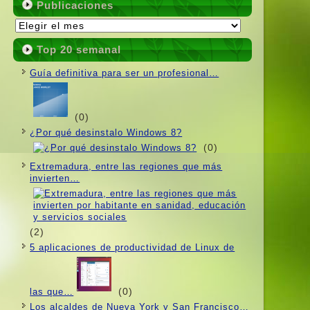
Publicaciones
Publicaciones
Top 20 semanal
Guí­a definitiva para ser un profesional…
(0)
¿Por qué desinstalo Windows 8?
(0)
Extremadura, entre las regiones que más
invierten…
(2)
5 aplicaciones de productividad de Linux de
(0)
las que…
Los alcaldes de Nueva York y San Francisco…