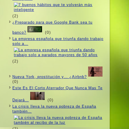
(2)
¿Preparado para que Google Bank sea tu
(0)
banco?
La empresa española que triunfa dando trabajo
solo a…
(2)
Nueva York, prostitución y… ¿Airbnb?
(0)
Este Es El Corto Aterrador Que Nunca Mas Te
(0)
Dejará…
La crisis lleva la nueva pobreza de España
también…
(2)