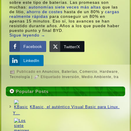
sobre este tipo de baterí­as. Las promesas son
muchas:
autonomí­as siete veces más altas
que las
de litio,
ahorro de costes
hasta de un 80% y
cargas
realmente rápidas
para conseguir un 80% en
apenas 15 minutos. Eso sí­, los avances se han
resistido durante años. Años a los que puede haber
puesto punto y final BYD.
Sigue leyendo
→
Facebook
Twitter/X
LinkedIn
Publicado en
Anuncios
,
Baterí­as
,
Comercio
,
Hardware
,
Tecnologí­a
|
Etiquetado
Inversión
,
Medio Ambiente
,
tra
Popular Posts
KBasic, el auténtico Visual Basic para Linux.
Y…