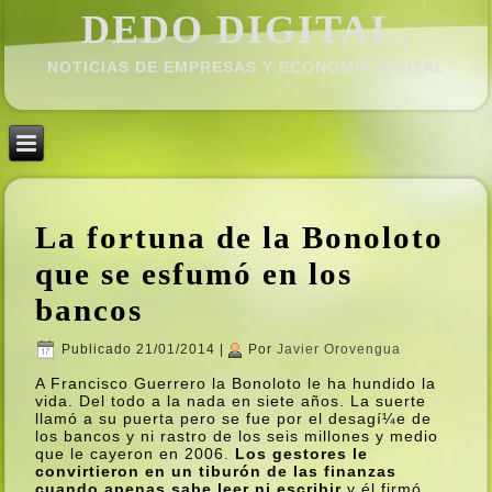
DEDO DIGITAL.
NOTICIAS DE EMPRESAS Y ECONOMÍ­A DIGITAL
La fortuna de la Bonoloto
que se esfumó en los
bancos
Publicado
21/01/2014
|
Por
Javier Orovengua
A Francisco Guerrero la Bonoloto le ha hundido la
vida. Del todo a la nada en siete años. La suerte
llamó a su puerta pero se fue por el desagí¼e de
los bancos y ni rastro de los seis millones y medio
que le cayeron en 2006.
Los gestores le
convirtieron en un tiburón de las finanzas
cuando apenas sabe leer ni escribir
y él firmó