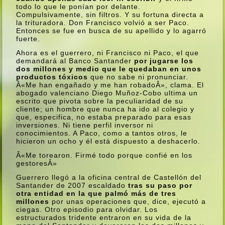
todo lo que le poní­an por delante.
Compulsivamente, sin filtros. Y su fortuna directa a
la trituradora. Don Francisco volvió a ser Paco.
Entonces se fue en busca de su apellido y lo agarró
fuerte.
Ahora es el guerrero, ni Francisco ni Paco, el que
demandará al Banco Santander
por jugarse los
dos millones y medio que le quedaban en unos
productos tóxicos
que no sabe ni pronunciar.
Â«Me han engañado y me han robadoÂ», clama. El
abogado valenciano Diego Muñoz-Cobo ultima un
escrito que pivota sobre la peculiaridad de su
cliente; un hombre que nunca ha ido al colegio y
que, especifica, no estaba preparado para esas
inversiones. Ni tiene perfil inversor ni
conocimientos. A Paco, como a tantos otros, le
hicieron un ocho y él está dispuesto a deshacerlo.
Â«Me torearon. Firmé todo porque confié en los
gestoresÂ»
Guerrero llegó a la oficina central de Castellón del
Santander de 2007 escaldado
tras su paso por
otra entidad en la que palmó más de tres
millones
por unas operaciones que, dice, ejecutó a
ciegas. Otro episodio para olvidar. Los
estructurados tridente entraron en su vida de la