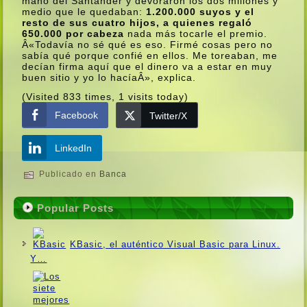
mano del Santander y devoraron los dos millones y
medio que le quedaban:
1.200.000 suyos y el
resto de sus cuatro hijos, a quienes regaló
650.000 por cabeza
nada más tocarle el premio.
Â«Todaví­a no sé qué es eso. Firmé cosas pero no
sabí­a qué porque confié en ellos. Me toreaban, me
decí­an firma aquí­ que el dinero va a estar en muy
buen sitio y yo lo hací­aÂ», explica.
(Visited 833 times, 1 visits today)
Facebook
Twitter/X
LinkedIn
Publicado en
Banca
Popular Posts
KBasic, el auténtico Visual Basic para Linux.
Y…