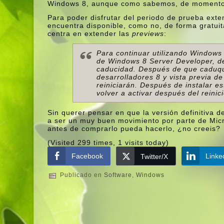
Windows 8, aunque como sabemos, de momento n
Para poder disfrutar del periodo de prueba ext
encuentra disponible, como no, de forma gratuit
centra en extender las
previews
:
Para continuar utilizando Windows 
de Windows 8 Server Developer, deb
caducidad. Después de que caduque
desarrolladores 8 y vista previa 
reiniciarán. Después de instalar e
volver a activar después del reinic
Sin querer pensar en que la versión definitiva 
a ser un muy buen movimiento por parte de Micr
antes de comprarlo pueda hacerlo, ¿no creeis?
(Visited 299 times, 1 visits today)
Facebook
Linke
Twitter/X
Publicado en
Software
,
Windows