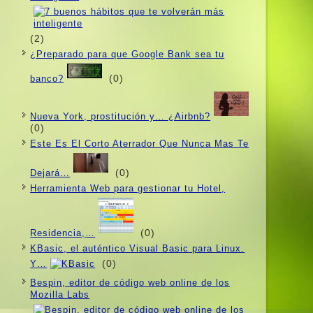
(2)
¿Preparado para que Google Bank sea tu
(0)
banco?
Nueva York, prostitución y… ¿Airbnb?
(0)
Este Es El Corto Aterrador Que Nunca Mas Te
(0)
Dejará…
Herramienta Web para gestionar tu Hotel,
(0)
Residencia,…
KBasic, el auténtico Visual Basic para Linux.
(0)
Y…
Bespin, editor de código web online de los
Mozilla Labs