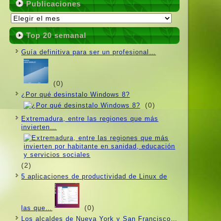
Publicaciones
Publicaciones
Top 20 semanal
Guí­a definitiva para ser un profesional…
(0)
¿Por qué desinstalo Windows 8?
(0)
Extremadura, entre las regiones que más
invierten…
(2)
5 aplicaciones de productividad de Linux de
(0)
las que…
Los alcaldes de Nueva York y San Francisco…