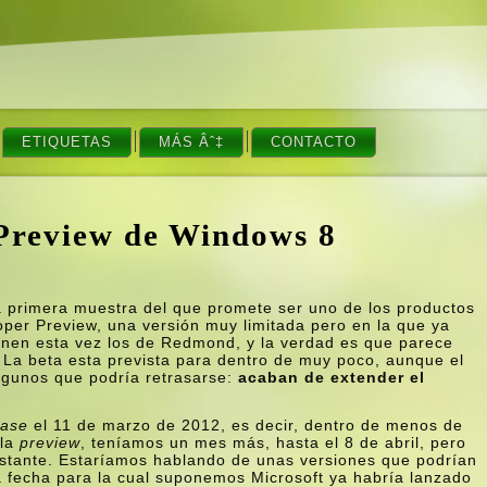
ETIQUETAS
MÁS Âˆ‡
CONTACTO
 Preview de Windows 8
 primera muestra del que promete ser uno de los productos
loper Preview, una versión muy limitada pero en la que ya
onen esta vez los de Redmond, y la verdad es que parece
 La beta esta prevista para dentro de muy poco, aunque el
gunos que podrí­a retrasarse:
acaban de extender el
case
el 11 de marzo de 2012, es decir, dentro de menos de
 la
preview
, tení­amos un mes más, hasta el 8 de abril, pero
tante. Estarí­amos hablando de unas versiones que podrí­an
a fecha para la cual suponemos Microsoft ya habrí­a lanzado