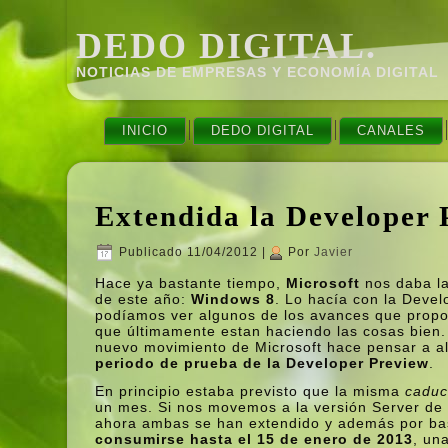
DEDO DIGITAL.
NOTICIAS DE EMPRESAS Y ECONOMÍ­A DIGITAL
INICIO
DEDO DIGITAL
CANALES
Extendida la Developer
Publicado
11/04/2012
|
Por
Javier
Hace ya bastante tiempo,
Microsoft
nos daba la
de este año:
Windows 8
. Lo hací­a con la Deve
podí­amos ver algunos de los avances que prop
que últimamente estan haciendo las cosas bien.
nuevo movimiento de Microsoft hace pensar a al
periodo de prueba de la Developer Preview
.
En principio estaba previsto que la misma
cadu
un mes. Si nos movemos a la versión Server de
ahora ambas se han extendido y además por bas
consumirse hasta el 15 de enero de 2013
, un