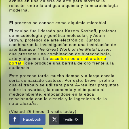
exhibe en una galerí­a de arte para mostrar la
relación entre la antigua alquimia y la microbiologí­a
moderna.
El proceso se conoce como alquimia microbial.
El equipo fue liderado por Kazem Kashefi, profesor
de micobiologí­a y genética molecular, y Adam
Brown, profesor de arte electrónico. Juntos
combinaron la investigación con una instalación de
arte llamada
The Great Work of the Metal Lover
,
que presenta una combinación de biotecnologí­a,
arte y alquimia. La
escultura es un laboratorio
portátil
que produce una barrita de oro frente a la
audiencia.
Este proceso tarda mucho tiempo y a larga escala
serí­a demasiado costoso. Por esto, Brown prefirió
que el trabajo se utilizara para Â«realizar preguntas
sobre la avaricia, la economí­a y el impacto al
medioambiente, enfocándose en la ética
relacionada con la ciencia y la ingenierí­a de la
naturalezaÂ».
(Visited 26 times, 1 visits today)
Facebook
Twitter/X