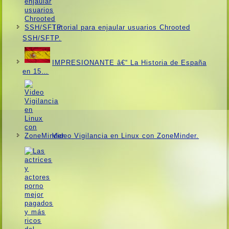
Tutorial para enjaular usuarios Chrooted
SSH/SFTP.
IMPRESIONANTE â€“ La Historia de España
en 15…
Video Vigilancia en Linux con ZoneMinder.