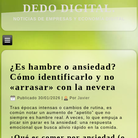
DEDO DIGITAL.
NOTICIAS DE EMPRESAS Y ECONOMÍ­A DIGITAL
¿Es hambre o ansiedad?
Cómo identificarlo y no
«arrasar» con la nevera
Publicado
30/01/2026
|
Por
Javier
Tras épocas intensas o cambios de rutina, es
común notar un aumento de “apetito” que no
siempre es hambre real. A veces, lo que empuja a
picar sin parar es la ansiedad: una respuesta
emocional que busca alivio rápido en la comida.
¿Qué es comer por ansiedad (o