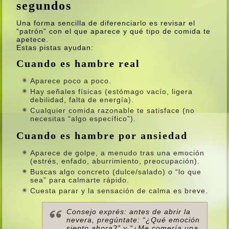
segundos
Una forma sencilla de diferenciarlo es revisar el
“patrón” con el que aparece y qué tipo de comida te
apetece.
Estas pistas ayudan:
Cuando es hambre real
Aparece poco a poco.
Hay señales físicas (estómago vacío, ligera
debilidad, falta de energía).
Cualquier comida razonable te satisface (no
necesitas “algo específico”).
Cuando es hambre por ansiedad
Aparece de golpe, a menudo tras una emoción
(estrés, enfado, aburrimiento, preocupación).
Buscas algo concreto (dulce/salado) o “lo que
sea” para calmarte rápido.
Cuesta parar y la sensación de calma es breve.
Consejo exprés: antes de abrir la
nevera, pregúntate: “¿Qué emoción
siento ahora?” y “¿Me comería una