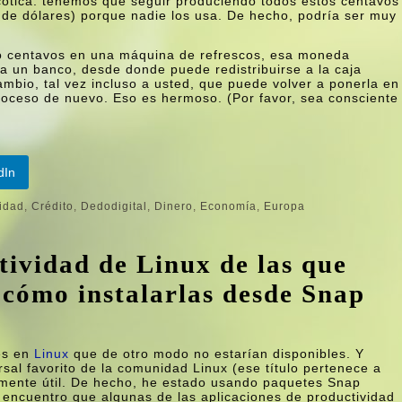
cótica: tenemos que seguir produciendo todos estos centavos
 de dólares) porque nadie los usa. De hecho, podría ser muy
o centavos en una máquina de refrescos, esa moneda
 un banco, desde donde puede redistribuirse a la caja
mbio, tal vez incluso a usted, que puede volver a ponerla en
oceso de nuevo. Eso es hermoso. (Por favor, sea consciente
dIn
idad
,
Crédito
,
Dedodigital
,
Dinero
,
Economí­a
,
Europa
tividad de Linux de las que
 cómo instalarlas desde Snap
nes en
Linux
que de otro modo no estarían disponibles. Y
al favorito de la comunidad Linux (ese título pertenece a
emente útil. De hecho, he estado usando paquetes Snap
 encuentro que algunas de las aplicaciones de productividad