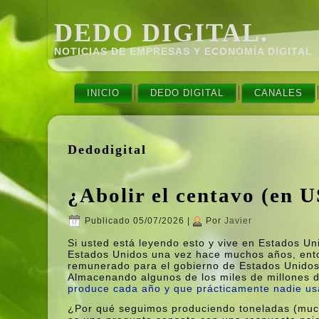
DEDO DIGITAL.
NOTICIAS DE EMPRESAS Y ECONOMÍ­A DIGITAL
INICIO
DEDO DIGITAL
CANALES
Dedodigital
¿Abolir el centavo (en 
Publicado
05/07/2026
|
Por
Javier
Si usted está leyendo esto y vive en Estados Uni
Estados Unidos una vez hace muchos años, ento
remunerado para el gobierno de Estados Unidos
Almacenando algunos de los miles de millones 
produce cada año y que prácticamente nadie us
¿Por qué seguimos produciendo toneladas (much