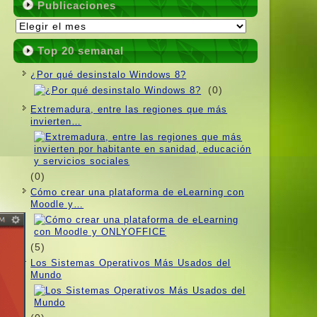
Publicaciones
Publicaciones
Top 20 semanal
¿Por qué desinstalo Windows 8?
(0)
Extremadura, entre las regiones que más
invierten…
(0)
Cómo crear una plataforma de eLearning con
Moodle y…
(5)
Los Sistemas Operativos Más Usados ​​del
Mundo