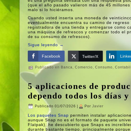
es una pregunta sensata con una respuesta psi
(que el año pasado valieron más de 45 millones
malo si lo hiciéramos.
Cuando usted inserta una moneda de veinticinc
eventualmente encuentra su camino de regreso a
registradora de una tienda y entregarse como ca
una máquina de refrescos y comenzar todo el pr
de su consumo de refrescos).
Sigue leyendo
→
Facebook
Linke
Twitter/X
Publicado en
Banca
,
Comercio
,
Consumo
,
Contabil
5 aplicaciones de produc
dependo todos los días y
Publicado
01/07/2026
|
Por
Javier
Los paquetes Snap
permiten instalar aplicacio
aunque Snap no es el formato de paquete univers
Flatpak), he descubierto que Snaps es increíbl
durante bastante tiempo, principalmente porque