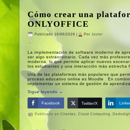
Cómo crear una platafo
ONLYOFFICE
Publicado
16/06/2026
|
Por
Javier
La implementación de software moderno de apren
ser algo extraordinario. Cada vez más profesore
moderna, lo que permite aplicar nuevos escenari
los estudiantes y una interacción más estrecha f
Una de las plataformas más populares que permi
proceso educativo online es Moodle . En combi
implementar un sistema de gestión de aprendiza
Sigue leyendo
→
Facebook
Linke
Twitter/X
Publicado en
Clientes
,
Cloud Computing
,
Dedodigi