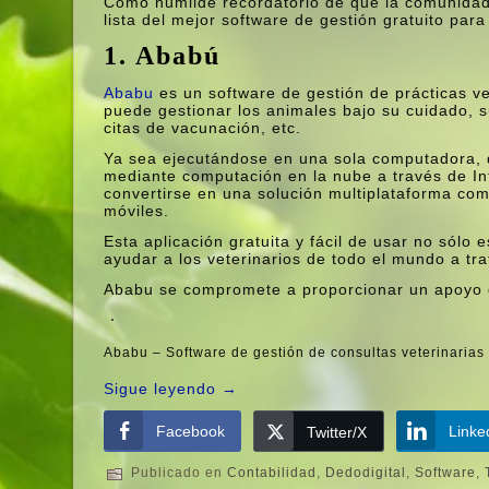
Como humilde recordatorio de que la comunidad
lista del mejor software de gestión gratuito para 
1. Ababú
Ababu
es un software de gestión de prácticas v
puede gestionar los animales bajo su cuidado, su
citas de vacunación, etc.
Ya sea ejecutándose en una sola computadora, d
mediante computación en la nube a través de Int
convertirse en una solución multiplataforma com
móviles.
Esta aplicación gratuita y fácil de usar no sólo 
ayudar a los veterinarios de todo el mundo a tr
Ababu se compromete a proporcionar un apoyo de
Ababu – Software de gestión de consultas veterinarias
Sigue leyendo
→
Facebook
Linke
Twitter/X
Publicado en
Contabilidad
,
Dedodigital
,
Software
,