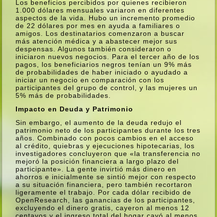
Los beneficios percibidos por quienes recibieron
1.000 dólares mensuales variaron en diferentes
aspectos de la vida. Hubo un incremento promedio
de 22 dólares por mes en ayuda a familiares o
amigos. Los destinatarios comenzaron a buscar
más atención médica y a abastecer mejor sus
despensas. Algunos también consideraron o
iniciaron nuevos negocios. Para el tercer año de los
pagos, los beneficiarios negros tení­an un 9% más
de probabilidades de haber iniciado o ayudado a
iniciar un negocio en comparación con los
participantes del grupo de control, y las mujeres un
5% más de probabilidades.
Impacto en Deuda y Patrimonio
Sin embargo, el aumento de la deuda redujo el
patrimonio neto de los participantes durante los tres
años. Combinado con pocos cambios en el acceso
al crédito, quiebras y ejecuciones hipotecarias, los
investigadores concluyeron que «la transferencia no
mejoró la posición financiera a largo plazo del
participante». La gente invirtió más dinero en
ahorros e inicialmente se sintió mejor con respecto
a su situación financiera, pero también recortaron
ligeramente el trabajo. Por cada dólar recibido de
OpenResearch, las ganancias de los participantes,
excluyendo el dinero gratis, cayeron al menos 12
centavos y el ingreso total del hogar cayó al menos