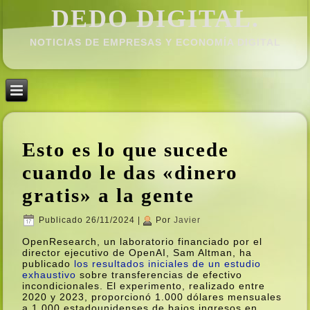
DEDO DIGITAL.
NOTICIAS DE EMPRESAS Y ECONOMÍ­A DIGITAL
Esto es lo que sucede
cuando le das «dinero
gratis» a la gente
Publicado
26/11/2024
|
Por
Javier
OpenResearch, un laboratorio financiado por el
director ejecutivo de OpenAI, Sam Altman, ha
publicado
los resultados iniciales de un estudio
exhaustivo
sobre transferencias de efectivo
incondicionales. El experimento, realizado entre
2020 y 2023, proporcionó 1.000 dólares mensuales
a 1.000 estadounidenses de bajos ingresos en