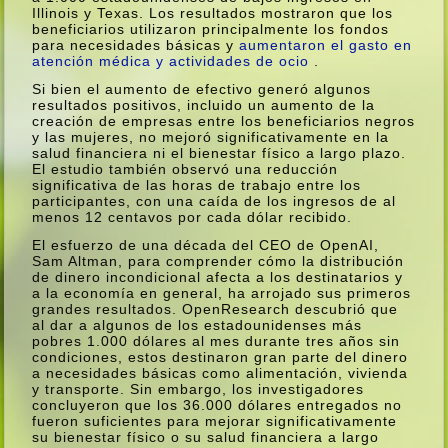
Illinois y Texas. Los resultados mostraron que los
beneficiarios utilizaron principalmente los fondos
para necesidades básicas y
aumentaron el gasto en
atención médica y actividades de ocio
.
Si bien el aumento de efectivo generó algunos
resultados positivos, incluido un aumento de la
creación de empresas entre los beneficiarios negros
y las mujeres, no mejoró significativamente en la
salud financiera ni el bienestar fí­sico a largo plazo.
El estudio también observó una reducción
significativa de las horas de trabajo entre los
participantes, con una caí­da de los ingresos de al
menos 12 centavos por cada dólar recibido.
El esfuerzo de una década del CEO de OpenAI,
Sam Altman, para comprender cómo la distribución
de dinero incondicional afecta a los destinatarios y
a la economí­a en general, ha arrojado sus primeros
grandes resultados. OpenResearch descubrió que
al dar a algunos de los estadounidenses más
pobres 1.000 dólares al mes durante tres años sin
condiciones, estos destinaron gran parte del dinero
a necesidades básicas como alimentación, vivienda
y transporte. Sin embargo, los investigadores
concluyeron que los 36.000 dólares entregados no
fueron suficientes para mejorar significativamente
su bienestar fí­sico o su salud financiera a largo