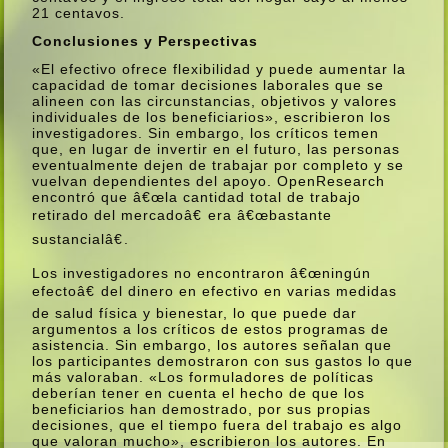
21 centavos.
Conclusiones y Perspectivas
«El efectivo ofrece flexibilidad y puede aumentar la
capacidad de tomar decisiones laborales que se
alineen con las circunstancias, objetivos y valores
individuales de los beneficiarios», escribieron los
investigadores. Sin embargo, los crí­ticos temen
que, en lugar de invertir en el futuro, las personas
eventualmente dejen de trabajar por completo y se
vuelvan dependientes del apoyo. OpenResearch
encontró que â€œla cantidad total de trabajo
retirado del mercadoâ€ era â€œbastante
sustancialâ€.
Los investigadores no encontraron â€œningún
efectoâ€ del dinero en efectivo en varias medidas
de salud fí­sica y bienestar, lo que puede dar
argumentos a los crí­ticos de estos programas de
asistencia. Sin embargo, los autores señalan que
los participantes demostraron con sus gastos lo que
más valoraban. «Los formuladores de polí­ticas
deberí­an tener en cuenta el hecho de que los
beneficiarios han demostrado, por sus propias
decisiones, que el tiempo fuera del trabajo es algo
que valoran mucho», escribieron los autores. En