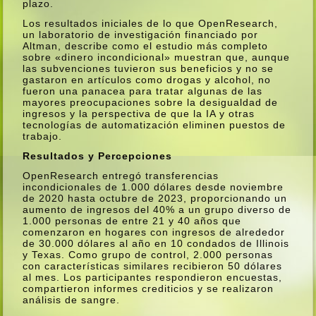
plazo.
Los resultados iniciales de lo que OpenResearch,
un laboratorio de investigación financiado por
Altman, describe como el estudio más completo
sobre «dinero incondicional» muestran que, aunque
las subvenciones tuvieron sus beneficios y no se
gastaron en artí­culos como drogas y alcohol, no
fueron una panacea para tratar algunas de las
mayores preocupaciones sobre la desigualdad de
ingresos y la perspectiva de que la IA y otras
tecnologí­as de automatización eliminen puestos de
trabajo.
Resultados y Percepciones
OpenResearch entregó transferencias
incondicionales de 1.000 dólares desde noviembre
de 2020 hasta octubre de 2023, proporcionando un
aumento de ingresos del 40% a un grupo diverso de
1.000 personas de entre 21 y 40 años que
comenzaron en hogares con ingresos de alrededor
de 30.000 dólares al año en 10 condados de Illinois
y Texas. Como grupo de control, 2.000 personas
con caracterí­sticas similares recibieron 50 dólares
al mes. Los participantes respondieron encuestas,
compartieron informes crediticios y se realizaron
análisis de sangre.