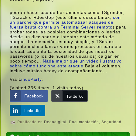
podrán hacer uso de herramientas como TSgrinder,
TScrack o Rdesktop (este último desde Linux,
con
un parche que permite automatizar ataques de
fuerza bruta contra un Terminal Server remoto
) para
probar todas las posibles combinaciones o leerlas
desde un diccionario e intentar este método de
ataque. La ejecución es muy simple, y TScrack
permite incluso lanzar varios procesos en paralelo,
lo cual, adelanta la posibilidad de que nuestros
passwords (o los de nuestros usuarios) caigan en
poco tiempo…
Nada mejor que un ví­deo ilustrativo
sobre cómo funciona este ataque
Baja el volumen,
incluye música heavy de acompañamiento…
Ví­a L
inuxParty
.
(Visited 336 times, 1 visits today)
Facebook
Twitter/X
LinkedIn
Publicado en
Dedodigital
,
Documentación
,
Seguridad