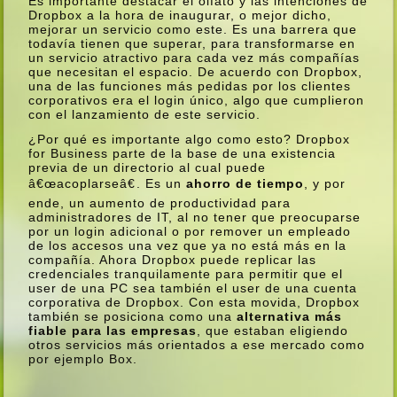
Es importante destacar el olfato y las intenciones de
Dropbox a la hora de inaugurar, o mejor dicho,
mejorar un servicio como este. Es una barrera que
todaví­a tienen que superar, para transformarse en
un servicio atractivo para cada vez más compañí­as
que necesitan el espacio. De acuerdo con Dropbox,
una de las funciones más pedidas por los clientes
corporativos era el login único, algo que cumplieron
con el lanzamiento de este servicio.
¿Por qué es importante algo como esto? Dropbox
for Business parte de la base de una existencia
previa de un directorio al cual puede
â€œacoplarseâ€. Es un
ahorro de tiempo
, y por
ende, un aumento de productividad para
administradores de IT, al no tener que preocuparse
por un login adicional o por remover un empleado
de los accesos una vez que ya no está más en la
compañí­a. Ahora Dropbox puede replicar las
credenciales tranquilamente para permitir que el
user de una PC sea también el user de una cuenta
corporativa de Dropbox. Con esta movida, Dropbox
también se posiciona como una
alternativa más
fiable para las empresas
, que estaban eligiendo
otros servicios más orientados a ese mercado como
por ejemplo Box.