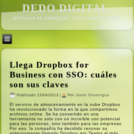
DEDO DIGITAL.
NOTICIAS DE EMPRESAS Y ECONOMÍ­A DIGITAL
Llega Dropbox for
Business con SSO: cuáles
son sus claves
Publicado
23/04/2013
|
Por
Javier Orovengua
El servicio de almacenamiento en la nube Dropbox
ha revolucionado la forma en la que compartimos
archivos online. Se ha convertido en una
herramienta no solo con un increí­ble uso potencial
para las personas, sino también para las empresas.
Por eso, la compañí­a ha decidido renovar su
anteriormente llamado Dropbox por Teams al más