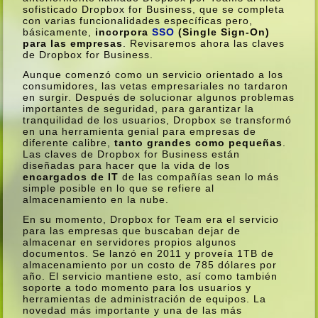
sofisticado Dropbox for Business, que se completa
con varias funcionalidades especí­ficas pero,
básicamente,
incorpora
SSO
(Single Sign-On)
para las empresas
. Revisaremos ahora las claves
de Dropbox for Business.
Aunque comenzó como un servicio orientado a los
consumidores, las vetas empresariales no tardaron
en surgir. Después de solucionar algunos problemas
importantes de seguridad, para garantizar la
tranquilidad de los usuarios, Dropbox se transformó
en una herramienta genial para empresas de
diferente calibre,
tanto grandes como pequeñas
.
Las claves de Dropbox for Business están
diseñadas para hacer que la vida de los
encargados de IT
de las compañí­as sean lo más
simple posible en lo que se refiere al
almacenamiento en la nube.
En su momento, Dropbox for Team era el servicio
para las empresas que buscaban dejar de
almacenar en servidores propios algunos
documentos. Se lanzó en 2011 y proveí­a 1TB de
almacenamiento por un costo de 785 dólares por
año. El servicio mantiene esto, así­ como también
soporte a todo momento para los usuarios y
herramientas de administración de equipos. La
novedad más importante y una de las más