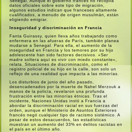
Senegal. Aunque el gobierno francés no recopila
datos oficiales sobre este tipo de migración,
algunos estudios indican que franceses altamente
cualificados, a menudo de origen musulmán, están
eligiendo emigrar.
Inseguridad y discriminación en Francia
Fanta Guirassy, quien lleva años trabajando como
enfermera en las afueras de Parí­s, también planea
mudarse a Senegal. Para ella, el aumento de la
inseguridad en Francia y los temores por su hijo
adolescente han sido factores decisivos. «Ser
madre soltera aquí­ es vivir con miedo constante»,
relata. Situaciones de discriminación, como el
registro policial de su hijo en la calle, son solo un
reflejo de una realidad que impacta a las minorí­as.
Los disturbios de junio del año pasado,
desencadenados por la muerte de Nahel Merzouk a
manos de la policí­a, revelaron una profunda
frustración entre las minorí­as étnicas. Tras el
incidente, Naciones Unidas instó a Francia a
abordar la discriminación racial en sus fuerzas del
orden, aunque el Ministerio de Asuntos Exteriores
francés negó cualquier tipo de racismo sistémico. A
pesar de estos desacuerdos, las estadí­sticas
muestran un aumento del 33% en delitos racistas en
el paí­s en el último año.