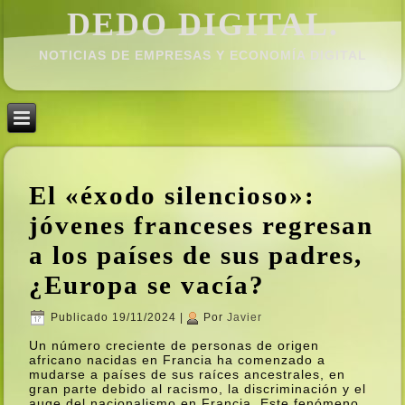
DEDO DIGITAL.
NOTICIAS DE EMPRESAS Y ECONOMÍ­A DIGITAL
El «éxodo silencioso»:
jóvenes franceses regresan
a los paí­ses de sus padres,
¿Europa se vací­a?
Publicado
19/11/2024
|
Por
Javier
Un número creciente de personas de origen
africano nacidas en Francia ha comenzado a
mudarse a paí­ses de sus raí­ces ancestrales, en
gran parte debido al racismo, la discriminación y el
auge del nacionalismo en Francia. Este fenómeno,