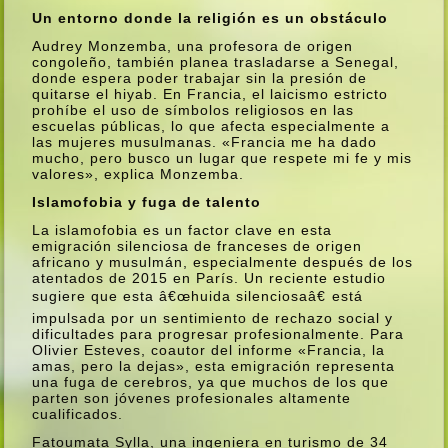
Un entorno donde la religión es un obstáculo
Audrey Monzemba, una profesora de origen
congoleño, también planea trasladarse a Senegal,
donde espera poder trabajar sin la presión de
quitarse el hiyab. En Francia, el laicismo estricto
prohí­be el uso de sí­mbolos religiosos en las
escuelas públicas, lo que afecta especialmente a
las mujeres musulmanas. «Francia me ha dado
mucho, pero busco un lugar que respete mi fe y mis
valores», explica Monzemba.
Islamofobia y fuga de talento
La islamofobia es un factor clave en esta
emigración silenciosa de franceses de origen
africano y musulmán, especialmente después de los
atentados de 2015 en Parí­s. Un reciente estudio
sugiere que esta â€œhuida silenciosaâ€ está
impulsada por un sentimiento de rechazo social y
dificultades para progresar profesionalmente. Para
Olivier Esteves, coautor del informe «Francia, la
amas, pero la dejas», esta emigración representa
una fuga de cerebros, ya que muchos de los que
parten son jóvenes profesionales altamente
cualificados.
Fatoumata Sylla, una ingeniera en turismo de 34