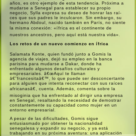
años, es otro ejemplo de esta tendencia. Próxima a
mudarse a Senegal para establecer su propio
negocio, Sylla expresa su deseo de honrar las raí­
ces que sus padres le inculcaron. Sin embargo, su
hermano Abdoul, nacido también en Parí­s, no siente
la misma conexión: «ífrica es el continente de
nuestros ancestros, pero aquí­ está nuestra vida».
Los retos de un nuevo comienzo en ífrica
Salamata Konte, quien fundó junto a Gomis la
agencia de viajes, dejó su empleo en la banca
parisina para mudarse a Dakar, donde ha
enfrentado algunos desafí­os culturales y
empresariales. â€œAquí­ te llaman
â€˜francesitaâ€™, lo que puede ser desconcertante
para alguien que intenta reconectar con sus raí­ces
africanasâ€, cuenta. Además, comenta sobre la
misoginia que ha enfrentado al dirigir una empresa
en Senegal, resaltando la necesidad de demostrar
constantemente su capacidad como mujer en un
entorno empresarial.
A pesar de las dificultades, Gomis sigue
entusiasmado por obtener la nacionalidad
senegalesa y expandir su negocio, y ya está
trabajando en su próxima aventura: una aplicación