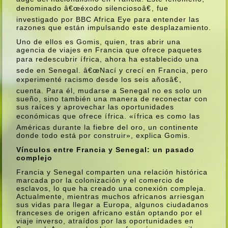
denominado â€œéxodo silenciosoâ€, fue
investigado por BBC Africa Eye para entender las
razones que están impulsando este desplazamiento.
Uno de ellos es Gomis, quien, tras abrir una
agencia de viajes en Francia que ofrece paquetes
para redescubrir ífrica, ahora ha establecido una
sede en Senegal. â€œNací­ y crecí­ en Francia, pero
experimenté racismo desde los seis añosâ€,
cuenta. Para él, mudarse a Senegal no es solo un
sueño, sino también una manera de reconectar con
sus raí­ces y aprovechar las oportunidades
económicas que ofrece ífrica. «ífrica es como las
Américas durante la fiebre del oro, un continente
donde todo está por construir», explica Gomis.
Ví­nculos entre Francia y Senegal: un pasado
complejo
Francia y Senegal comparten una relación histórica
marcada por la colonización y el comercio de
esclavos, lo que ha creado una conexión compleja.
Actualmente, mientras muchos africanos arriesgan
sus vidas para llegar a Europa, algunos ciudadanos
franceses de origen africano están optando por el
viaje inverso, atraí­dos por las oportunidades en