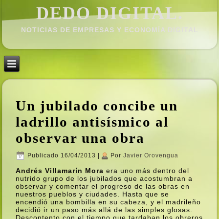
DEDO DIGITAL.
NOTICIAS DE EMPRESAS Y ECONOMÍ­A DIGITAL
Un jubilado concibe un
ladrillo antisí­smico al
observar una obra
Publicado
16/04/2013
|
Por
Javier Orovengua
Andrés Villamarí­n Mora
era uno más dentro del
nutrido grupo de los jubilados que acostumbran a
observar y comentar el progreso de las obras en
nuestros pueblos y ciudades. Hasta que se
encendió una bombilla en su cabeza, y el madrileño
decidió ir un paso más allá de las simples glosas.
Descontento con el tiempo que tardaban los obreros