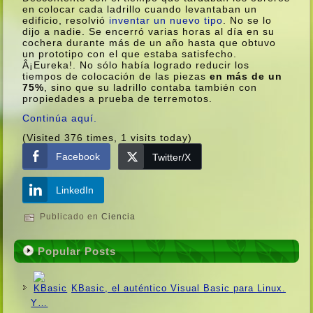
en colocar cada ladrillo cuando levantaban un
edificio, resolvió
inventar un nuevo tipo
.
No se lo
dijo a nadie. Se encerró varias horas al dí­a en su
cochera durante más de un año hasta que obtuvo
un prototipo con el que estaba satisfecho.
Â¡Eureka!. No sólo habí­a logrado reducir los
tiempos de colocación de las piezas
en más de un
75%
, sino que su ladrillo contaba también con
propiedades a prueba de terremotos.
Continúa aquí­.
(Visited 376 times, 1 visits today)
Facebook
Twitter/X
LinkedIn
Publicado en
Ciencia
Popular Posts
KBasic, el auténtico Visual Basic para Linux.
Y…