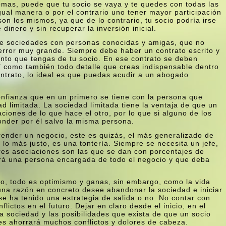
lemas, puede que tu socio se vaya y te quedes con todas las
ual manera o por el contrario uno tener mayor participación
on los mismos, ya que de lo contrario, tu socio podrí­a irse
dinero y sin recuperar la inversión inicial.
de sociedades con personas conocidas y amigas, que no
 error muy grande. Siempre debe haber un contrato escrito y
iento que tengas de tu socio. En ese contrato se deben
sí­ como también todo detalle que creas indispensable dentro
ntrato, lo ideal es que puedas acudir a un abogado
onfianza que en un primero se tiene con la persona que
ad limitada. La sociedad limitada tiene la ventaja de que un
ciones de lo que hace el otro, por lo que si alguno de los
nder por él salvo la misma persona.
ender un negocio, este es quizás, el más generalizado de
lo más justo, es una tonterí­a. Siempre se necesita un jefe,
res asociaciones son las que se dan con porcentajes de
brá una persona encargada de todo el negocio y que deba
o, todo es optimismo y ganas, sin embargo, como la vida
na razón en concreto desee abandonar la sociedad e iniciar
 se ha tenido una estrategia de salida o no. No contar con
lictos en el futuro. Dejar en claro desde el inicio, en el
 sociedad y las posibilidades que exista de que un socio
les ahorrará muchos conflictos y dolores de cabeza.