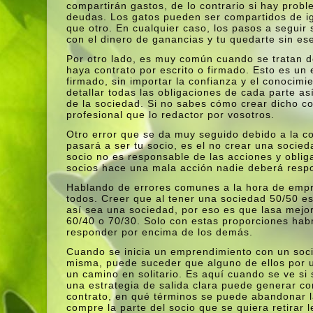
compartirán gastos, de lo contrario si hay prob
deudas. Los gatos pueden ser compartidos de ig
que otro. En cualquier caso, los pasos a seguir s
con el dinero de ganancias y tu quedarte sin ese 
Por otro lado, es muy común cuando se tratan 
haya contrato por escrito o firmado. Esto es un
firmado, sin importar la confianza y el conocim
detallar todas las obligaciones de cada parte a
de la sociedad. Si no sabes cómo crear dicho co
profesional que lo redactor por vosotros.
Otro error que se da muy seguido debido a la c
pasará a ser tu socio, es el no crear una socied
socio no es responsable de las acciones y obliga
socios hace una mala acción nadie deberá respo
Hablando de errores comunes a la hora de empr
todos. Creer que al tener una sociedad 50/50 es 
así­ sea una sociedad, por eso es que lasa mejo
60/40 o 70/30. Solo con estas proporciones ha
responder por encima de los demás.
Cuando se inicia un emprendimiento con un soci
misma, puede suceder que alguno de ellos por u
un camino en solitario. Es aquí­ cuando se ve si
una estrategia de salida clara puede generar conf
contrato, en qué términos se puede abandonar la
compre la parte del socio que se quiera retirar 