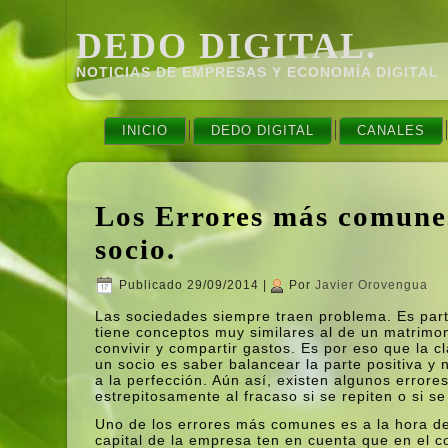
DEDO DIGITAL.
NOTICIAS DE EMPRESAS Y ECONOMÍ­A DIGITAL
INICIO
DEDO DIGITAL
CANALES
Los Errores más comunes
socio.
Publicado
29/09/2014
|
Por
Javier Orovengua
Las sociedades siempre traen problema. Es part
tiene conceptos muy similares al de un matrimo
convivir y compartir gastos. Es por eso que la 
un socio es saber balancear la parte positiva 
a la perfección. Aún así­, existen algunos erro
estrepitosamente al fracaso si se repiten o si s
Uno de los errores más comunes es a la hora de 
capital de la empresa ten en cuenta que en el c