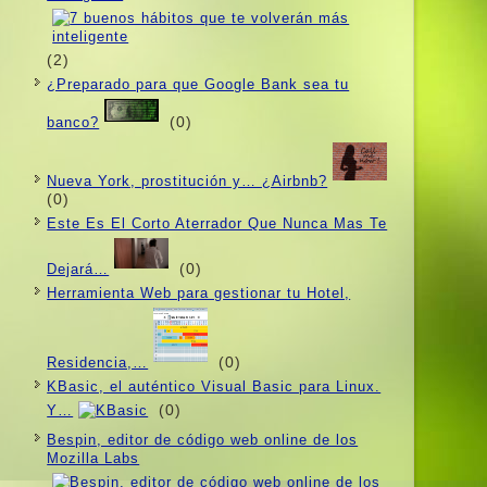
(2)
¿Preparado para que Google Bank sea tu
(0)
banco?
Nueva York, prostitución y… ¿Airbnb?
(0)
Este Es El Corto Aterrador Que Nunca Mas Te
(0)
Dejará…
Herramienta Web para gestionar tu Hotel,
(0)
Residencia,…
KBasic, el auténtico Visual Basic para Linux.
(0)
Y…
Bespin, editor de código web online de los
Mozilla Labs