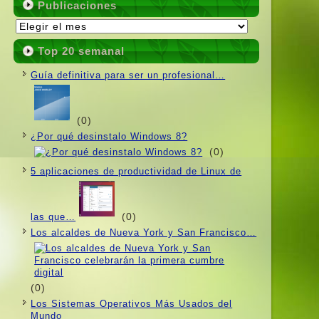
Publicaciones
Publicaciones
Top 20 semanal
Guí­a definitiva para ser un profesional…
(0)
¿Por qué desinstalo Windows 8?
(0)
5 aplicaciones de productividad de Linux de
(0)
las que…
Los alcaldes de Nueva York y San Francisco…
(0)
Los Sistemas Operativos Más Usados ​​del
Mundo