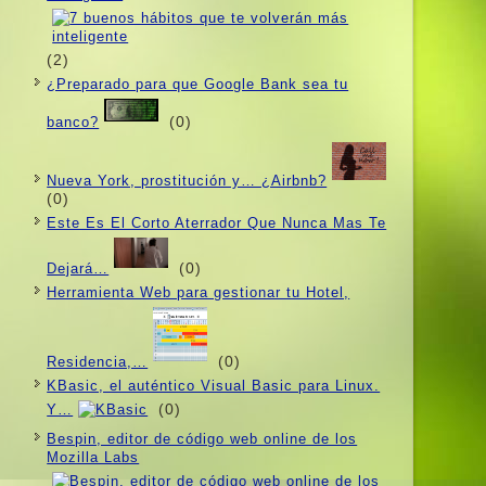
(2)
¿Preparado para que Google Bank sea tu
(0)
banco?
Nueva York, prostitución y… ¿Airbnb?
(0)
Este Es El Corto Aterrador Que Nunca Mas Te
(0)
Dejará…
Herramienta Web para gestionar tu Hotel,
(0)
Residencia,…
KBasic, el auténtico Visual Basic para Linux.
(0)
Y…
Bespin, editor de código web online de los
Mozilla Labs