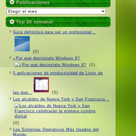
Publicaciones
Publicaciones
Top 20 semanal
Guí­a definitiva para ser un profesional…
(0)
¿Por qué desinstalo Windows 8?
(0)
5 aplicaciones de productividad de Linux de
(0)
las que…
Los alcaldes de Nueva York y San Francisco…
(0)
Los Sistemas Operativos Más Usados ​​del
Mundo