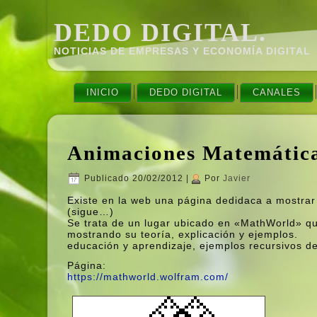
DEDO DIGITAL.
NOTICIAS DE EMPRESAS Y ECONOMÍ­A DIGITAL
INICIO
DEDO DIGITAL
CANALES
Animaciones Matemática
Publicado
20/02/2012
|
Por
Javier
Existe en la web una página dedidaca a mostrar
(sigue…)
Se trata de un lugar ubicado en «MathWorld» q
mostrando su teorí­a, explicación y ejemplos.
educación y aprendizaje, ejemplos recursivos de
Página:
https://mathworld.wolfram.com/