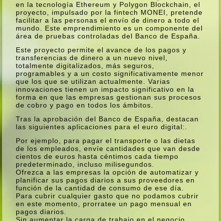
en la tecnologí­a Ethereum y Polygon Blockchain, el
proyecto, impulsado por la fintech MONEI, pretende
facilitar a las personas el enví­o de dinero a todo el
mundo. Este emprendimiento es un componente del
área de pruebas controladas del Banco de España.
Este proyecto permite el avance de los pagos y
transferencias de dinero a un nuevo nivel,
totalmente digitalizados, más seguros,
programables y a un costo significativamente menor
que los que se utilizan actualmente. Varias
innovaciones tienen un impacto significativo en la
forma en que las empresas gestionan sus procesos
de cobro y pago en todos los ámbitos.
Tras la aprobación del Banco de España, destacan
las siguientes aplicaciones para el euro digital:.
Por ejemplo, para pagar el transporte o las dietas
de los empleados, enví­e cantidades que van desde
cientos de euros hasta céntimos cada tiempo
predeterminado, incluso milisegundos.
Ofrezca a las empresas la opción de automatizar y
planificar sus pagos diarios a sus proveedores en
función de la cantidad de consumo de ese dí­a.
Para cubrir cualquier gasto que no podamos cubrir
en este momento, prorratee un pago mensual en
pagos diarios.
Sin aumentar la carga de trabajo en el negocio,