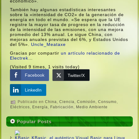
económico».
También hay algunas estadí­sticas interesantes
sobre la «intensidad de CO2» de la generación de
energí­a en todo el mundo. «Se espera que la UE
registre la mayor tasa de progreso en la reducción
de la intensidad de las emisiones, con una mejora
promedio del 13% anual. Le sigue China, con
mejoras anuales previstas del 6%, y Estados Unidos
del 5%».
Uncle_Meataxe
Gracias por compartir
un artí­culo relacionado de
Electrek
…
(Visited 9 times, 1 visits today)
Facebook
Twitter/X
LinkedIn
Publicado en
China
,
Ciencia
,
Comisión
,
Consumo
,
Eléctricos
,
Energí­a
,
Fabricación
,
Medio Ambiente
Popular Posts
KBasic, el auténtico Visual Basic para Linux.