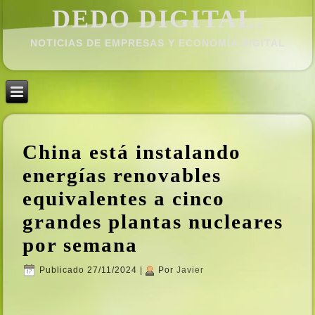
DEDO DIGITAL.
NOTICIAS DE EMPRESAS Y ECONOMÍ­A DIGITAL
China está instalando
energí­as renovables
equivalentes a cinco
grandes plantas nucleares
por semana
Publicado
27/11/2024
|
Por
Javier