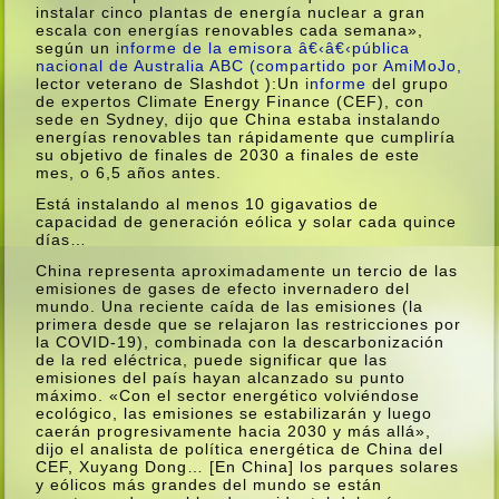
instalar cinco plantas de energí­a nuclear a gran
escala con energí­as renovables cada semana»,
según un
informe de la emisora â€‹â€‹pública
nacional de Australia ABC (compartido por
AmiMoJo,
lector veterano de Slashdot ):Un
informe
del grupo
de expertos Climate Energy Finance (CEF), con
sede en Sydney, dijo que China estaba instalando
energí­as renovables tan rápidamente que cumplirí­a
su objetivo de finales de 2030 a finales de este
mes, o 6,5 años antes.
Está instalando al menos 10 gigavatios de
capacidad de generación eólica y solar cada quince
dí­as…
China representa aproximadamente un tercio de las
emisiones de gases de efecto invernadero del
mundo. Una reciente caí­da de las emisiones (la
primera desde que se relajaron las restricciones por
la COVID-19), combinada con la descarbonización
de la red eléctrica, puede significar que las
emisiones del paí­s hayan alcanzado su punto
máximo. «Con el sector energético volviéndose
ecológico, las emisiones se estabilizarán y luego
caerán progresivamente hacia 2030 y más allá»,
dijo el analista de polí­tica energética de China del
CEF, Xuyang Dong… [En China] los parques solares
y eólicos más grandes del mundo se están