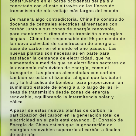
construyendo en el borde occidental del paí­s y
conectado con el este a través de las lí­neas de
transmisión de alto voltaje más largas del mundo…
De manera algo contradictoria, China ha construido
docenas de centrales eléctricas alimentadas con
carbón junto a sus zonas de energí­a renovable,
para mantener el ritmo de su transición a energí­as
limpias.. China fue responsable del 95 por ciento de
la nueva actividad de construcción de energí­a a
base de carbón en el mundo el año pasado. Las
nuevas plantas son necesarias en parte para
satisfacer la demanda de electricidad, que ha
aumentado a medida que se electrifican sectores de
la economí­a más ávidos de energí­a, como el
transporte. Las plantas alimentadas con carbón
también se están utilizando, al igual que las baterí­
as y la hidráulica de bombeo, para proporcionar un
suministro estable de energí­a a lo largo de las lí­
neas de transmisión desde zonas de energí­a
renovable, equilibrando la intermitencia solar y
eólica.
A pesar de estas nuevas plantas de carbón, la
participación del carbón en la generación total de
electricidad en el paí­s está cayendo. El Consejo de
Energí­a de China estimó que la generación de
energí­as renovables superarí­a al carbón a finales
de este año.