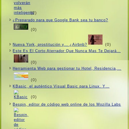
(2)
¿Preparado para que Google Bank sea tu banco?
(0)
(0)
Nueva York, prostitución y… ¿Airbnb?
Este Es El Corto Aterrador Que Nunca Mas Te Dejará…
(0)
Herramienta Web para gestionar tu Hotel, Residencia,…
(0)
KBasic, el auténtico Visual Basic para Linux. Y…
(0)
Bespin, editor de código web online de los Mozilla Labs