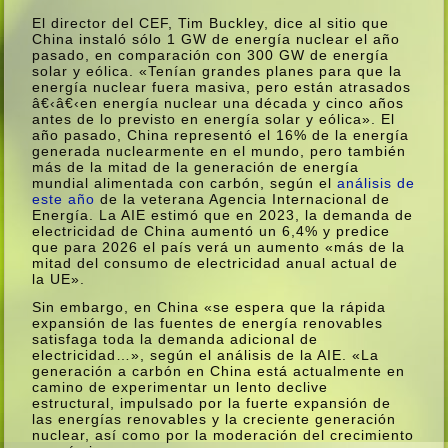
El director del CEF, Tim Buckley, dice al sitio que
China instaló sólo 1 GW de energí­a nuclear el año
pasado, en comparación con 300 GW de energí­a
solar y eólica. «Tení­an grandes planes para que la
energí­a nuclear fuera masiva, pero están atrasados
â€‹â€‹en energí­a nuclear una década y cinco años
antes de lo previsto en energí­a solar y eólica». El
año pasado, China representó el 16% de la energí­a
generada nuclearmente en el mundo, pero también
más de la mitad de la generación de energí­a
mundial alimentada con carbón, según el
análisis de
este año
de la veterana Agencia Internacional de
Energí­a. La AIE estimó que en 2023, la demanda de
electricidad de China aumentó un 6,4% y predice
que para 2026 el paí­s verá un aumento «más de la
mitad del consumo de electricidad anual actual de
la UE».
Sin embargo, en China «se espera que la rápida
expansión de las fuentes de energí­a renovables
satisfaga toda la demanda adicional de
electricidad…», según el análisis de la AIE. «La
generación a carbón en China está actualmente en
camino de experimentar un lento declive
estructural, impulsado por la fuerte expansión de
las energí­as renovables y la creciente generación
nuclear, así­ como por la moderación del crecimiento