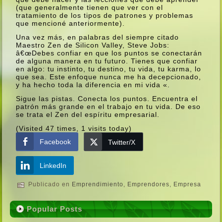
(que generalmente tienen que ver con el
tratamiento de los tipos de patrones y problemas
que mencioné anteriormente).
Una vez más, en palabras del siempre citado
Maestro Zen de Silicon Valley, Steve Jobs:
â€œDebes confiar en que los puntos se conectarán
de alguna manera en tu futuro. Tienes que confiar
en algo: tu instinto, tu destino, tu vida, tu karma, lo
que sea. Este enfoque nunca me ha decepcionado,
y ha hecho toda la diferencia en mi vida «.
Sigue las pistas. Conecta los puntos. Encuentra el
patrón más grande en el trabajo en tu vida. De eso
se trata el Zen del espí­ritu empresarial.
(Visited 47 times, 1 visits today)
Facebook
Twitter/X
LinkedIn
Publicado en
Emprendimiento
,
Emprendores
,
Empresa
Popular Posts