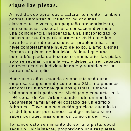
sigue las pistas.
A medida que aprendas a aclarar tu mente, también
podrás sintonizar tu intuición mucho más
claramente. A veces, un pequeño presentimiento,
una sensación visceral, una sensación divertida,
una coincidencia inesperada, una sincronicidad, o
incluso un sueño particularmente ví­vido pueden
llevarlo a salir de una situación problemática a un
nivel completamente nuevo de éxito. Llamo a estas
formas de pistas de intuición. Al igual que una
buena búsqueda de tesoros o un misterio, las pistas
solo se revelan una a la vez y debemos ser capaces
de reconocerlas individualmente y reunirlas en un
patrón más amplio.
Hace unos años, cuando estaba iniciando una
empresa de gestión de contenido XML, no pudimos
encontrar un nombre que nos gustara. Estaba
visitando a mis padres en Michigan y conducí­a en la
I-94 cerca de Ann Arbor cuando noté un nombre
vagamente familiar en el costado de un edificio:
Arbortext. Tuve una sensación graciosa cuando la
vi, del tipo que permanece contigo incluso si no
sabes por qué, más o menos como un déjí vu.
Tomando este sentimiento de ser una pista, decidí­
seguirlo. Inicialmente, proporcionó una respuesta