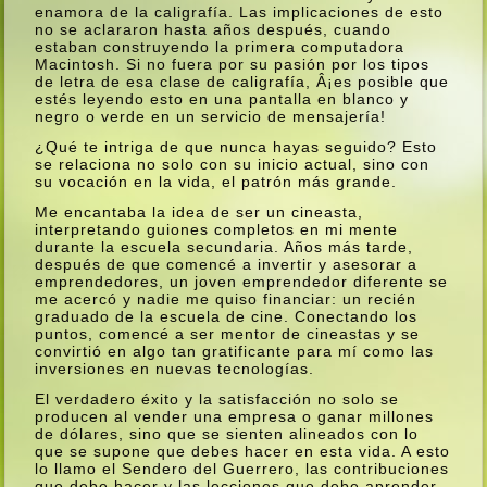
enamora de la caligrafí­a. Las implicaciones de esto
no se aclararon hasta años después, cuando
estaban construyendo la primera computadora
Macintosh. Si no fuera por su pasión por los tipos
de letra de esa clase de caligrafí­a, Â¡es posible que
estés leyendo esto en una pantalla en blanco y
negro o verde en un servicio de mensajerí­a!
¿Qué te intriga de que nunca hayas seguido? Esto
se relaciona no solo con su inicio actual, sino con
su vocación en la vida, el patrón más grande.
Me encantaba la idea de ser un cineasta,
interpretando guiones completos en mi mente
durante la escuela secundaria. Años más tarde,
después de que comencé a invertir y asesorar a
emprendedores, un joven emprendedor diferente se
me acercó y nadie me quiso financiar: un recién
graduado de la escuela de cine. Conectando los
puntos, comencé a ser mentor de cineastas y se
convirtió en algo tan gratificante para mí­ como las
inversiones en nuevas tecnologí­as.
El verdadero éxito y la satisfacción no solo se
producen al vender una empresa o ganar millones
de dólares, sino que se sienten alineados con lo
que se supone que debes hacer en esta vida. A esto
lo llamo el Sendero del Guerrero, las contribuciones
que debe hacer y las lecciones que debe aprender