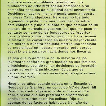
simple a nuestro problema de nombres. Los
fundadores de Arbortext habí­an nombrado a su
compañí­a después de su ciudad natal universitaria.
Decidimos hacer lo mismo y nombramos a nuestra
empresa CambridgeDocs. Pero eso no fue todo.
Siguiendo la pista, hice una investigación sobre
esta compañí­a y me di cuenta de que estaban en un
espacio de mercado adyacente, así­ que me puse en
contacto con uno de los fundadores de Arbortext
para hablarle sobre nuestro producto. Para resumir
la historia, se convirtieron en nuestro mayor cliente
y le dieron a nuestra pequeña startup una tonelada
de credibilidad en nuestro mercado, todo porque
seguí­ la pista para ver hacia dónde nos llevarí­a.
Ya sea que lo admitan o no, la mayorí­a de los
inversores confí­an en gran medida en sus instintos
e intuiciones cuando toman decisiones de inversión.
Luego agregan la justificación lógica que es
necesaria para que sus socios acepten que es una
buena inversión.
Hace unos años, cuando estaba en la Escuela de
Negocios de Stanford, un conocido VC de Sand Hill
Road nos contó algo acerca de su proceso que
habrí­a hecho que mis profesores orientados al
análisis corrieran hacia las colinas. Dijo que
además de los factores habituales (tamaño del