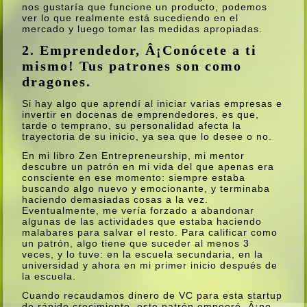
nos gustarí­a que funcione un producto, podemos
ver lo que realmente está sucediendo en el
mercado y luego tomar las medidas apropiadas.
2. Emprendedor, Â¡Conócete a ti
mismo! Tus patrones son como
dragones.
Si hay algo que aprendí­ al iniciar varias empresas e
invertir en docenas de emprendedores, es que,
tarde o temprano, su personalidad afecta la
trayectoria de su inicio, ya sea que lo desee o no.
En mi libro Zen Entrepreneurship, mi mentor
descubre un patrón en mi vida del que apenas era
consciente en ese momento: siempre estaba
buscando algo nuevo y emocionante, y terminaba
haciendo demasiadas cosas a la vez.
Eventualmente, me verí­a forzado a abandonar
algunas de las actividades que estaba haciendo
malabares para salvar el resto. Para calificar como
un patrón, algo tiene que suceder al menos 3
veces, y lo tuve: en la escuela secundaria, en la
universidad y ahora en mi primer inicio después de
la escuela.
Cuando recaudamos dinero de VC para esta startup
de rápido crecimiento, este patrón empeoró, Â¡no