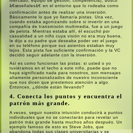
mercado, equipo de gestión, competencia), buscó
â€œseñalesâ€ en el entorno que lo rodeaba como
confirmación antes de realizar una inversión.
Básicamente lo que yo llamarí­a pistas. Una vez,
cuando estaba agonizando sobre si invertir en una
compañí­a de transmisión multimedia, fue a un juego
de pelota. Mientras estaba allí­, él escuchó por
casualidad a un niño cuya visión no era muy buena,
le dijo a su padre que deseaba poder ver el juego
en su teléfono porque sus asientos estaban muy
lejos. Esta pista fue suficiente confirmación y la VC
decidió seguir adelante con la inversión.
Así­ es como funcionan las pistas: si usted o yo
tuviéramos en el techo a este niño, puede que no
haya significado nada para nosotros, son mensajes
altamente personalizados de nuestro inconsciente
que nos dicen que prestemos atención a algo.
Entonces, ¿dónde están llevando?
4. Conecta los puntos y encuentra el
patrón más grande.
A veces, seguir nuestra intuición conducirá a puntos
individuales que no se conectarán para revelar un
patrón más grande hasta muchos años después. Un
ejemplo famoso de esto es Steve Jobs, que
abandona todas sus clases universitarias y se