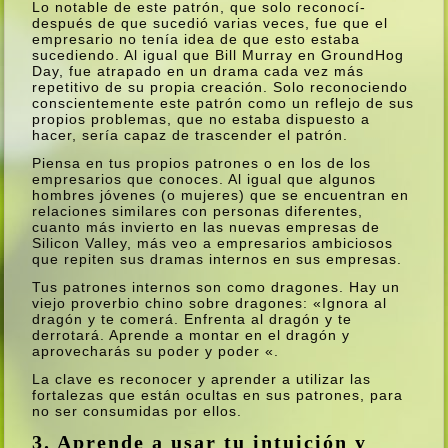
Lo notable de este patrón, que solo reconocí­
después de que sucedió varias veces, fue que el
empresario no tení­a idea de que esto estaba
sucediendo. Al igual que Bill Murray en GroundHog
Day, fue atrapado en un drama cada vez más
repetitivo de su propia creación. Solo reconociendo
conscientemente este patrón como un reflejo de sus
propios problemas, que no estaba dispuesto a
hacer, serí­a capaz de trascender el patrón.
Piensa en tus propios patrones o en los de los
empresarios que conoces. Al igual que algunos
hombres jóvenes (o mujeres) que se encuentran en
relaciones similares con personas diferentes,
cuanto más invierto en las nuevas empresas de
Silicon Valley, más veo a empresarios ambiciosos
que repiten sus dramas internos en sus empresas.
Tus patrones internos son como dragones. Hay un
viejo proverbio chino sobre dragones: «Ignora al
dragón y te comerá. Enfrenta al dragón y te
derrotará. Aprende a montar en el dragón y
aprovecharás su poder y poder «.
La clave es reconocer y aprender a utilizar las
fortalezas que están ocultas en sus patrones, para
no ser consumidas por ellos.
3. Aprende a usar tu intuición y