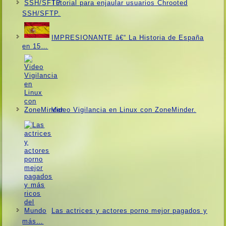
Tutorial para enjaular usuarios Chrooted
SSH/SFTP.
IMPRESIONANTE â€“ La Historia de España
en 15…
Video Vigilancia en Linux con ZoneMinder.
Las actrices y actores porno mejor pagados y
más…