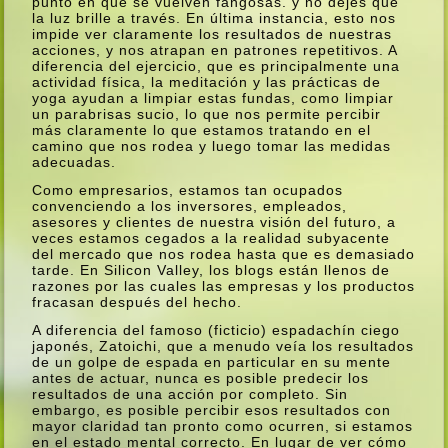
punto en que se vuelven fangosas. y no dejes que
la luz brille a través. En última instancia, esto nos
impide ver claramente los resultados de nuestras
acciones, y nos atrapan en patrones repetitivos. A
diferencia del ejercicio, que es principalmente una
actividad fí­sica, la meditación y las prácticas de
yoga ayudan a limpiar estas fundas, como limpiar
un parabrisas sucio, lo que nos permite percibir
más claramente lo que estamos tratando en el
camino que nos rodea y luego tomar las medidas
adecuadas.
Como empresarios, estamos tan ocupados
convenciendo a los inversores, empleados,
asesores y clientes de nuestra visión del futuro, a
veces estamos cegados a la realidad subyacente
del mercado que nos rodea hasta que es demasiado
tarde. En Silicon Valley, los blogs están llenos de
razones por las cuales las empresas y los productos
fracasan después del hecho.
A diferencia del famoso (ficticio) espadachí­n ciego
japonés, Zatoichi, que a menudo veí­a los resultados
de un golpe de espada en particular en su mente
antes de actuar, nunca es posible predecir los
resultados de una acción por completo. Sin
embargo, es posible percibir esos resultados con
mayor claridad tan pronto como ocurren, si estamos
en el estado mental correcto. En lugar de ver cómo