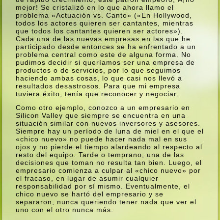
mejor! Se cristalizó en lo que ahora llamo el
problema «Actuación vs. Canto» («En Hollywood,
todos los actores quieren ser cantantes, mientras
que todos los cantantes quieren ser actores»).
Cada una de las nuevas empresas en las que he
participado desde entonces se ha enfrentado a un
problema central como este de alguna forma. No
pudimos decidir si querí­amos ser una empresa de
productos o de servicios, por lo que seguimos
haciendo ambas cosas, lo que casi nos llevó a
resultados desastrosos. Para que mi empresa
tuviera éxito, tení­a que reconocer y negociar.
Como otro ejemplo, conozco a un empresario en
Silicon Valley que siempre se encuentra en una
situación similar con nuevos inversores y asesores.
Siempre hay un perí­odo de luna de miel en el que el
«chico nuevo» no puede hacer nada mal en sus
ojos y no pierde el tiempo alardeando al respecto al
resto del equipo. Tarde o temprano, una de las
decisiones que toman no resulta tan bien. Luego, el
empresario comienza a culpar al «chico nuevo» por
el fracaso, en lugar de asumir cualquier
responsabilidad por sí­ mismo. Eventualmente, el
chico nuevo se hartó del empresario y se
separaron, nunca queriendo tener nada que ver el
uno con el otro nunca más.