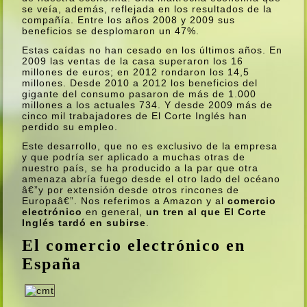
se veí­a, además, reflejada en los resultados de la
compañí­a. Entre los años 2008 y 2009 sus
beneficios se desplomaron un 47%.
Estas caí­das no han cesado en los últimos años. En
2009 las ventas de la casa superaron los 16
millones de euros; en 2012 rondaron los 14,5
millones. Desde 2010 a 2012 los beneficios del
gigante del consumo pasaron de más de 1.000
millones a los actuales 734. Y desde 2009 más de
cinco mil trabajadores de El Corte Inglés han
perdido su empleo.
Este desarrollo, que no es exclusivo de la empresa
y que podrí­a ser aplicado a muchas otras de
nuestro paí­s, se ha producido a la par que otra
amenaza abrí­a fuego desde el otro lado del océano
â€”y por extensión desde otros rincones de
Europaâ€”. Nos referimos a Amazon y al
comercio
electrónico
en general,
un tren al que El Corte
Inglés tardó en subirse
.
El comercio electrónico en
España