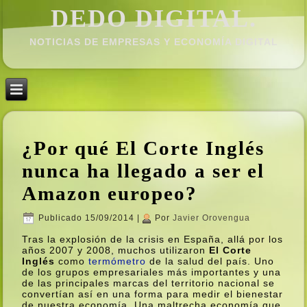
DEDO DIGITAL.
NOTICIAS DE EMPRESAS Y ECONOMÍ­A DIGITAL
¿Por qué El Corte Inglés
nunca ha llegado a ser el
Amazon europeo?
Publicado
15/09/2014
|
Por
Javier Orovengua
Tras la explosión de la crisis en España, allá por los
años 2007 y 2008, muchos utilizaron
El Corte
Inglés
como
termómetro
de la salud del paí­s. Uno
de los grupos empresariales más importantes y una
de las principales marcas del territorio nacional se
convertí­an así­ en una forma para medir el bienestar
de nuestra economí­a. Una maltrecha economí­a que