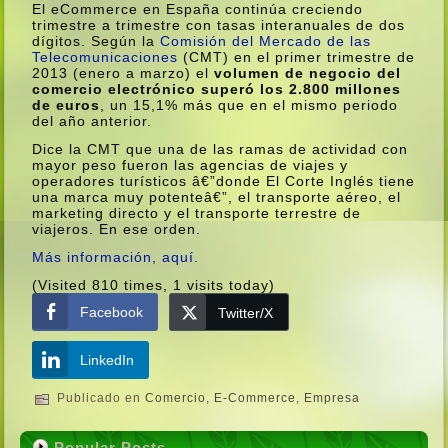
El eCommerce en España continúa creciendo
trimestre a trimestre con tasas interanuales de dos
dí­gitos. Según la
Comisión del Mercado de las
Telecomunicaciones
(
CMT
) en el primer trimestre de
2013 (enero a marzo) el
volumen de negocio del
comercio electrónico superó los 2.800 millones
de euros
, un 15,1% más que en el mismo periodo
del año anterior.
Dice la
CMT
que una de las ramas de actividad con
mayor peso fueron las agencias de viajes y
operadores turí­sticos â€”donde El Corte Inglés tiene
una marca muy potenteâ€”, el transporte aéreo, el
marketing directo y el transporte terrestre de
viajeros. En ese orden.
Más información, aquí­.
(Visited 810 times, 1 visits today)
Facebook
Twitter/X
LinkedIn
Publicado en
Comercio
,
E-Commerce
,
Empresa
Popular Posts