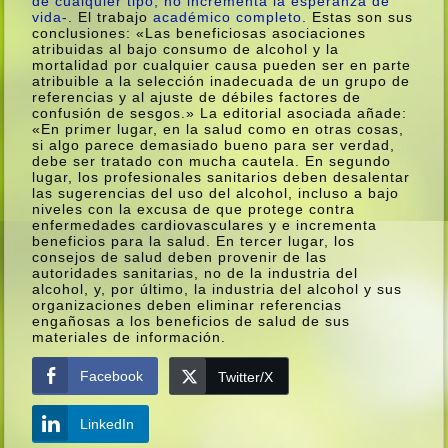
de cualquier tipo, no incrementa la esperanza de
vida-
. El trabajo
académico completo
. Estas son sus
conclusiones: «Las beneficiosas asociaciones
atribuidas al bajo consumo de alcohol y la
mortalidad por cualquier causa pueden ser en parte
atribuible a la selección inadecuada de un grupo de
referencias y al ajuste de débiles factores de
confusión de sesgos.» La editorial asociada añade:
«En primer lugar, en la salud como en otras cosas,
si algo parece demasiado bueno para ser verdad,
debe ser tratado con mucha cautela. En segundo
lugar, los profesionales sanitarios deben desalentar
las sugerencias del uso del alcohol, incluso a bajo
niveles con la excusa de que protege contra
enfermedades cardiovasculares y e incrementa
beneficios para la salud. En tercer lugar, los
consejos de salud deben provenir de las
autoridades sanitarias, no de la industria del
alcohol, y, por último, la industria del alcohol y sus
organizaciones deben eliminar referencias
engañosas a los beneficios de salud de sus
materiales de información.
Facebook
Twitter/X
LinkedIn