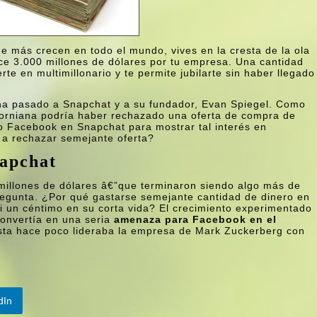
e más crecen en todo el mundo, vives en la cresta de la ola
ece 3.000 millones de dólares por tu empresa. Una cantidad
te en multimillonario y te permite jubilarte sin haber llegado
e ha pasado a Snapchat y a su fundador, Evan Spiegel. Como
orniana podrí­a haber rechazado una oferta de compra de
o Facebook en Snapchat para mostrar tal interés en
 a rechazar semejante oferta?
napchat
millones de dólares â€”que terminaron siendo algo más de
regunta. ¿Por qué gastarse semejante cantidad de dinero en
ni un céntimo en su corta vida? El crecimiento experimentado
onvertí­a en una seria
amenaza para Facebook en el
asta hace poco lideraba la empresa de Mark Zuckerberg con
dIn