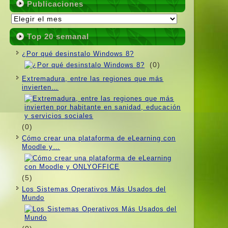
Publicaciones
Publicaciones
Top 20 semanal
¿Por qué desinstalo Windows 8?
(0)
Extremadura, entre las regiones que más
invierten…
(0)
Cómo crear una plataforma de eLearning con
Moodle y…
(5)
Los Sistemas Operativos Más Usados ​​del
Mundo