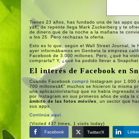
Tienes 23 años, has fundado una de las apps qu
yâ€¦ de repente llega Mark Zuckerberg y te ofr
de dinero que de la noche a la mañana te convier
a los 25. Pero rechazas la oferta.
Esto es lo que, según el Wall Street Journal, l
ayer informábamos en Genbeta la empresa calif
Facebook de 3.000 millones. Pero, ¿qué ha vist
comprarla? Y, ¿qué ha podido llevar a Snapchat
El interés de Facebook en S
Cuando Facebook
compró
Instagram por 1.000 
700 millonesâ€” muchos se hicieron la misma p
una aplicación/startup que no habí­a ingresado 
por Instagram en sus primeros años de vida la c
ámbito de las fotos
móviles
, un sector que h
sus apps.
Continúa aquí­.
(Visited 437 times, 1 visits today)
Facebook
Linke
Twitter/X