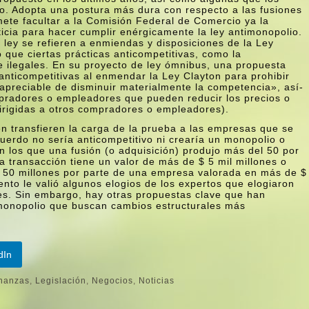
. Adopta una postura más dura con respecto a las fusiones
mete facultar a la Comisión Federal de Comercio ya la
icia para hacer cumplir enérgicamente la ley antimonopolio.
 ley se refieren a enmiendas y disposiciones de la Ley
 que ciertas prácticas anticompetitivas, como la
e ilegales. En su proyecto de ley ómnibus, una propuesta
 anticompetitivas al enmendar la Ley Clayton para prohibir
apreciable de disminuir materialmente la competencia», así­
radores o empleadores que pueden reducir los precios o
 dirigidas a otros compradores o empleadores).
n transfieren la carga de la prueba a las empresas que se
erdo no serí­a anticompetitivo ni crearí­a un monopolio o
n los que una fusión (o adquisición) produjo más del 50 por
a transacción tiene un valor de más de $ 5 mil millones o
$ 50 millones por parte de una empresa valorada en más de $
ento le valió algunos elogios de los expertos que elogiaron
nes. Sin embargo, hay otras propuestas clave que han
imonopolio que buscan cambios estructurales más
dIn
nanzas
,
Legislación
,
Negocios
,
Noticias