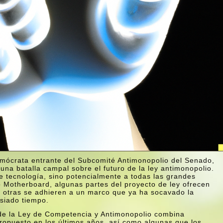
demócrata entrante del Subcomité Antimonopolio del Senado,
una batalla campal sobre el futuro de la ley antimonopolio.
 tecnologí­a, sino potencialmente a todas las grandes
 Motherboard, algunas partes del proyecto de ley ofrecen
o otras se adhieren a un marco que ya ha socavado la
asiado tiempo.
 de la Ley de Competencia y Antimonopolio combina
ropuesto en los últimos años, así­ como algunas que los