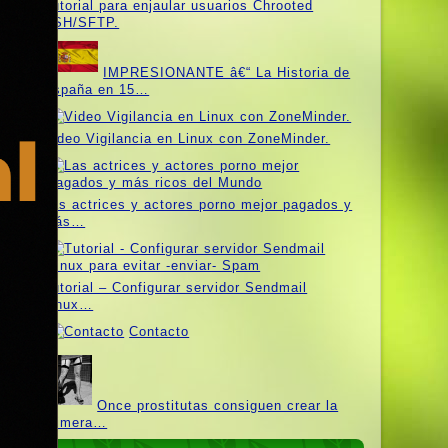
Tutorial para enjaular usuarios Chrooted
SSH/SFTP.
IMPRESIONANTE â€“ La Historia de
España en 15…
Video Vigilancia en Linux con ZoneMinder.
Las actrices y actores porno mejor pagados y
más…
Tutorial – Configurar servidor Sendmail
Linux…
Contacto
Once prostitutas consiguen crear la
primera…