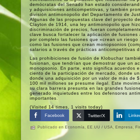
demócratas del Senado han estado considerando
y adquisiciones anticompetitivas, y también pro
división antimonopolio del Departamento de Just
Algunas de las propuestas clave del proyecto de
Clayton de 1914, una ley antimonopolio que hizo
discriminación de precios, fueran completament
clave busca fortalecer la aplicación de fusiones
por completo las fusiones que «crean un riesgo 
como las fusiones que crean monopsonios (comp
salarios a través de prácticas anticompetitivas
Las prohibiciones de fusión de Klobuchar tambié
fusionan, que tendrí­an que demostrar que un acu
monopsonio. En parte, esto significa acuerdos e
ciento de la participación de mercado, donde un
donde una adquisición por un valor de más de 
100 mil millones se presume ilegal. Este movimi
su clara barrera presunta en las grandes fusio
generado inquietudes entre los defensores ant
importantes.
(Visited 14 times, 1 visits today)
Facebook
Linke
Twitter/X
Publicado en
Economí­a
,
EE.UU / USA
,
Empresa
,
Fi