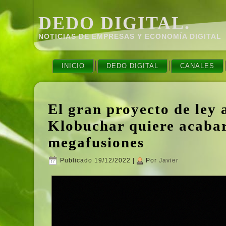
DEDO DIGITAL.
NOTICIAS DE EMPRESAS Y ECONOMÍ­A DIGITAL
INICIO
DEDO DIGITAL
CANALES
El gran proyecto de ley
Klobuchar quiere acabar 
megafusiones
Publicado
19/12/2022
|
Por
Javier