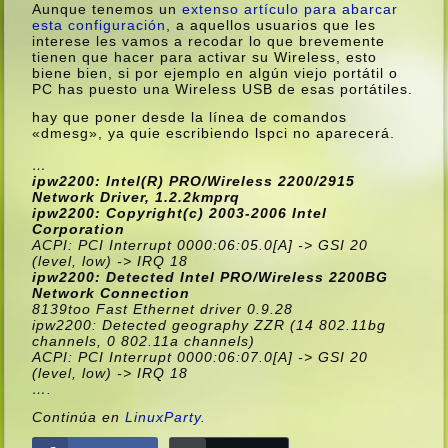
Aunque tenemos un
extenso artí­culo para abarcar
esta configuración
, a aquellos usuarios que les
interese les vamos a recodar lo que brevemente
tienen que hacer para activar su Wireless, esto
biene bien, si por ejemplo en algún viejo portátil o
PC has puesto una Wireless USB de esas portátiles.
hay que poner desde la lí­nea de comandos
«dmesg», ya quie escribiendo lspci no aparecerá.
…
ipw2200: Intel(R) PRO/Wireless 2200/2915
Network Driver, 1.2.2kmprq
ipw2200: Copyright(c) 2003-2006 Intel
Corporation
ACPI: PCI Interrupt 0000:06:05.0[A] -> GSI 20
(level, low) -> IRQ 18
ipw2200: Detected Intel PRO/Wireless 2200BG
Network Connection
8139too Fast Ethernet driver 0.9.28
ipw2200: Detected geography ZZR (14 802.11bg
channels, 0 802.11a channels)
ACPI: PCI Interrupt 0000:06:07.0[A] -> GSI 20
(level, low) -> IRQ 18
….
Continúa en
LinuxParty.