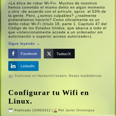
«La ética de robar Wi-Fi». Muchos de nosotros
hemos cometido el mismo delito en algún momento
u otro -de acuerdo con el artí­culo, aprox. el 53% de
la gente. Pero, ¿somos culpables? ¿realmente
pretendí­amos hacerlo? Como oficialmente es un
delito robar Wi-Fi (tí­tulo 18, parte 1, Capí­tulo 47 del
Código de los Estados Unidos, que abarca a todo el
que «intencionalmente accede a un ordenador sin
autorización o superior acceso autorizado»).
Sigue leyendo
→
Facebook
Twitter/X
LinkedIn
Publicado en
Hackers/Crackers
,
Redes Inalámbricas
Configurar tu Wifi en
Linux.
Publicado
13/06/2012
|
Por
Javier Orovengua