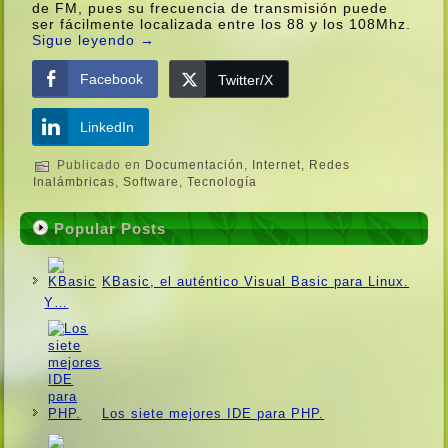
de FM, pues su frecuencia de transmisión puede
ser fácilmente localizada entre los 88 y los 108Mhz.
Sigue leyendo
→
Facebook
Twitter/X
LinkedIn
Publicado en
Documentación
,
Internet
,
Redes
Inalámbricas
,
Software
,
Tecnologí­a
Popular Posts
KBasic, el auténtico Visual Basic para Linux.
Y…
Los siete mejores IDE para PHP.