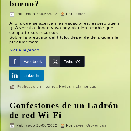
bueno?
Publicado
28/06/2012
|
Por
Javier
Ahora que se acercan las vacaciones, espero que si
:). A ver si a donde vaya hay alguien amable que
comparte sus recursos.
Sobre la pregunta del tí­tulo, depende de a quién le
preguntemos:
Sigue leyendo
→
Facebook
Twitter/X
LinkedIn
Publicado en
Internet
,
Redes Inalámbricas
Confesiones de un Ladrón
de red Wi-Fi
Publicado
20/06/2012
|
Por
Javier Orovengua