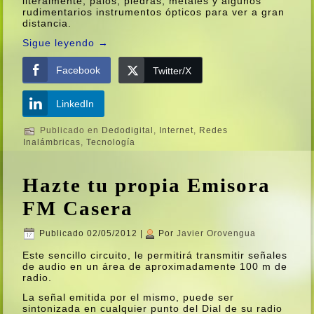
literalmente, palos, piedras, metales y algunos
rudimentarios instrumentos ópticos para ver a gran
distancia.
Sigue leyendo
→
Facebook
Twitter/X
LinkedIn
Publicado en
Dedodigital
,
Internet
,
Redes
Inalámbricas
,
Tecnologí­a
Hazte tu propia Emisora
FM Casera
Publicado
02/05/2012
|
Por
Javier Orovengua
Este sencillo circuito, le permitirá transmitir señales
de audio en un área de aproximadamente 100 m de
radio.
La señal emitida por el mismo, puede ser
sintonizada en cualquier punto del Dial de su radio