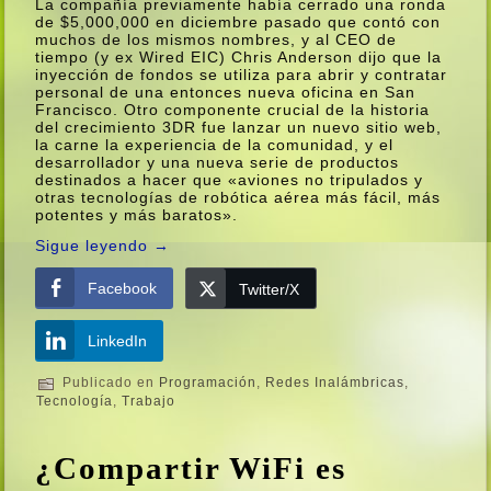
La compañí­a previamente habí­a cerrado una ronda
de $5,000,000 en diciembre pasado que contó con
muchos de los mismos nombres, y al CEO de
tiempo (y ex Wired EIC) Chris Anderson dijo que la
inyección de fondos se utiliza para abrir y contratar
personal de una entonces nueva oficina en San
Francisco. Otro componente crucial de la historia
del crecimiento 3DR fue lanzar un nuevo sitio web,
la carne la experiencia de la comunidad, y el
desarrollador y una nueva serie de productos
destinados a hacer que «aviones no tripulados y
otras tecnologí­as de robótica aérea más fácil, más
potentes y más baratos».
Sigue leyendo
→
Facebook
Twitter/X
LinkedIn
Publicado en
Programación
,
Redes Inalámbricas
,
Tecnologí­a
,
Trabajo
¿Compartir WiFi es