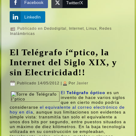
Facebook
Twitter/X
LinkedIn
Publicado en
Dedodigital
,
Internet
,
Linux
,
Redes
Inalámbricas
El Telégrafo í“ptico, la
Internet del Siglo XIX, y
sin Electricidad!!
Publicado
14/05/2012
|
Por
Javier
El
Telégrafo óptico
es un
invento de hace varios siglos
que en cierto modo podrí­a
considerarse
el equivalente al correo electrónico de
hoy en dí­a
, aunque sus limitaciones son evidentes a
simple vista: transmití­a tan solo el equivalente a
unos dos bits por segundo, entre puestos situados a
un máximo de diez kilómetros. En la baja tecnologí­a
utilizada en su construcción se empleaban,