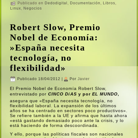
Publicado en
Dedodigital
,
Documentación
,
Libros
,
Linux
,
Negocios
Robert Slow, Premio
Nobel de Economí­a:
»España necesita
tecnologí­a, no
flexibilidad»
Publicado
18/04/2012
|
Por
Javier
El Premio Nobel de Economí­a Robert Slow,
entrevistado por
CINCO DíAS
y por
EL MUNDO
,
asegura que «España necesita tecnologí­a, no
flexibilidad laboral. La expansión de los últimos
años se ha centrado en sectores poco productivos».
Se refiere también a la UE y afirma que hasta ahora
«está gastando demasiado poco ante la crisis, y lo
está haciendo de forma descoordinada.
Y ello, porque las polí­ticas fiscales son nacionales