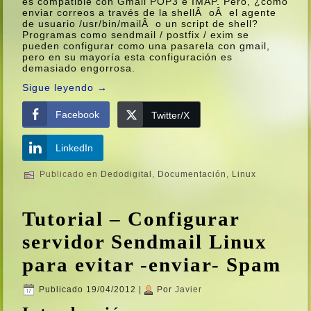
es compatible con Gmail POP3 e IMAP. Pero, ¿cómo
enviar correos a través de la shellÂ oÂ el agente
de usuario /usr/bin/mailÂ o un script de shell?
Programas como sendmail / postfix / exim se
pueden configurar como una pasarela con gmail,
pero en su mayorí­a esta configuración es
demasiado engorrosa.
Sigue leyendo
→
Facebook
Twitter/X
LinkedIn
Publicado en
Dedodigital
,
Documentación
,
Linux
Tutorial – Configurar
servidor Sendmail Linux
para evitar -enviar- Spam
Publicado
19/04/2012
|
Por
Javier