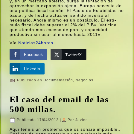
y, en un mercado abierto, surge la tentación de
aprovechar la expansión ajena. Europa necesita de
una polí­tica fiscal común. El Pacto de Estabilidad no
basta, y de hecho actúa en sentido inverso al
necesario. Ahora mismo es un obstáculo. El estí­
mulo fiscal debe superar el 2% del PIB». Vaticina
que «tendremos exceso de paro y capacidad
productiva sin usar al menos hasta 2011».
Ví­a
Noticias24horas.
Facebook
Twitter/X
LinkedIn
Publicado en
Documentación
,
Negocios
El caso del email de las
500 millas.
Publicado
17/04/2012
|
Por
Javier
Aquí­ tenéis un problema que os sonará imposible..
Casi me da pena contarlo a una audiencia más