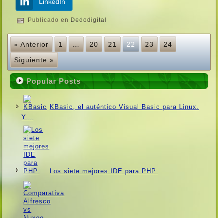
LinkedIn
Publicado en
Dedodigital
« Anterior
1
…
20
21
22
23
24
Siguiente »
Popular Posts
KBasic, el auténtico Visual Basic para Linux.
Y…
Los siete mejores IDE para PHP.