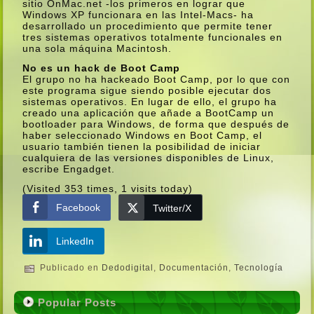
sitio OnMac.net -los primeros en lograr que
Windows XP funcionara en las Intel-Macs- ha
desarrollado un procedimiento que permite tener
tres sistemas operativos totalmente funcionales en
una sola máquina Macintosh.
No es un hack de Boot Camp
El grupo no ha hackeado Boot Camp, por lo que con
este programa sigue siendo posible ejecutar dos
sistemas operativos. En lugar de ello, el grupo ha
creado una aplicación que añade a BootCamp un
bootloader para Windows, de forma que después de
haber seleccionado Windows en Boot Camp, el
usuario también tienen la posibilidad de iniciar
cualquiera de las versiones disponibles de Linux,
escribe Engadget.
(Visited 353 times, 1 visits today)
Facebook
Twitter/X
LinkedIn
Publicado en
Dedodigital
,
Documentación
,
Tecnologí­a
Popular Posts