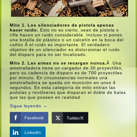
Mito 1. Los silenciadores de pistola apenas
hacer ruido.
Esto no es cierto, sean de pistola o
rifle hacen un ruido considerable. Incluso si pones
una botella de plástico o un calcetí­n en la boca del
cañón Â el ruido es importante. El verdadero
objetivo de un silenciador es distorsionar el ruido
del disparo para no ser localizado.
Mito 2. Las armas no se recargan nunca.
Â Una
ametralladora tiene un cargador de 30 proyectiles,
pero su cadencia de disparo es de 700 proyectiles
por minuto. En circunstancias normales una
ametralladora se queda sin munición en unos 4
segundos. En esta categorí­a de mito entran las
pistolas y revólveres que disparan el doble de balas
que las que poseen en realidad.
Sigue leyendo
→
Facebook
Twitter/X
LinkedIn