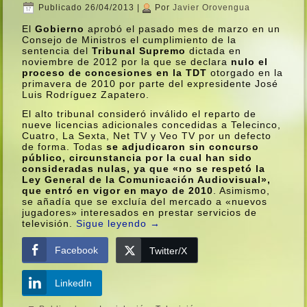
Publicado
26/04/2013
|
Por
Javier Orovengua
El
Gobierno
aprobó el pasado mes de marzo en un
Consejo de Ministros el cumplimiento de la
sentencia del
Tribunal Supremo
dictada en
noviembre de 2012 por la que se declara
nulo el
proceso de concesiones en la TDT
otorgado en la
primavera de 2010 por parte del expresidente José
Luis Rodrí­guez Zapatero.
El alto tribunal consideró inválido el reparto de
nueve licencias adicionales concedidas a Telecinco,
Cuatro, La Sexta, Net TV y Veo TV por un defecto
de forma. Todas
se adjudicaron sin concurso
público, circunstancia por la cual han sido
consideradas nulas, ya que «no se respetó la
Ley General de la Comunicación Audiovisual»,
que entró en vigor en mayo de 2010
. Asimismo,
se añadí­a que se excluí­a del mercado a «nuevos
jugadores» interesados en prestar servicios de
televisión.
Sigue leyendo
→
Facebook
Twitter/X
LinkedIn