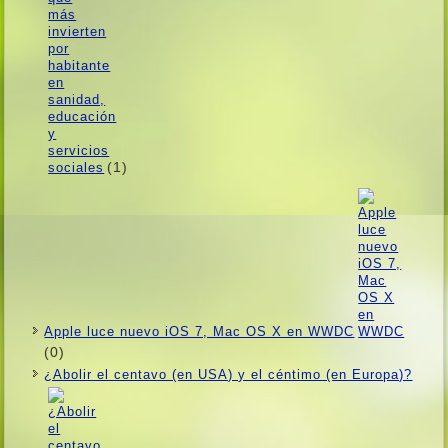
(1)
Apple luce nuevo iOS 7, Mac OS X en WWDC
(0)
¿Abolir el centavo (en USA) y el céntimo (en Europa)?