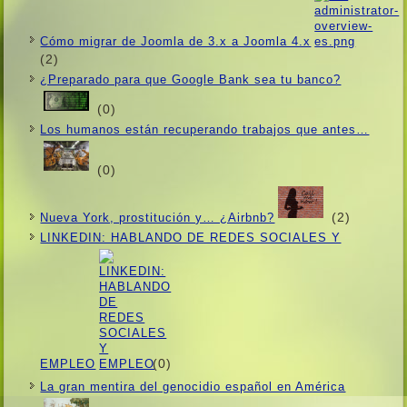
Cómo migrar de Joomla de 3.x a Joomla 4.x
(2)
¿Preparado para que Google Bank sea tu banco?
(0)
Los humanos están recuperando trabajos que antes…
(0)
(2)
Nueva York, prostitución y… ¿Airbnb?
LINKEDIN: HABLANDO DE REDES SOCIALES Y
(0)
EMPLEO
La gran mentira del genocidio español en América