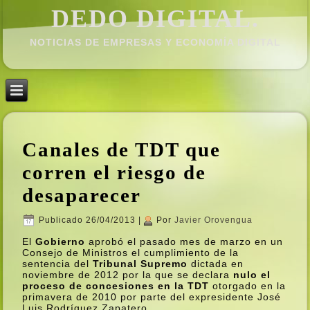
DEDO DIGITAL.
NOTICIAS DE EMPRESAS Y ECONOMÍ­A DIGITAL
Canales de TDT que
corren el riesgo de
desaparecer
Publicado
26/04/2013
|
Por
Javier Orovengua
El
Gobierno
aprobó el pasado mes de marzo en un
Consejo de Ministros el cumplimiento de la
sentencia del
Tribunal Supremo
dictada en
noviembre de 2012 por la que se declara
nulo el
proceso de concesiones en la TDT
otorgado en la
primavera de 2010 por parte del expresidente José
Luis Rodrí­guez Zapatero.