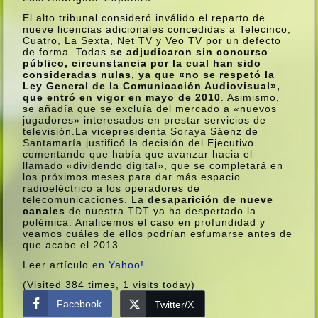
El alto tribunal consideró inválido el reparto de
nueve licencias adicionales concedidas a Telecinco,
Cuatro, La Sexta, Net TV y Veo TV por un defecto
de forma. Todas
se adjudicaron sin concurso
público, circunstancia por la cual han sido
consideradas nulas, ya que «no se respetó la
Ley General de la Comunicación Audiovisual»,
que entró en vigor en mayo de 2010
. Asimismo,
se añadí­a que se excluí­a del mercado a «nuevos
jugadores» interesados en prestar servicios de
televisión.
La vicepresidenta Soraya Sáenz de
Santamarí­a justificó la decisión del Ejecutivo
comentando que habí­a que avanzar hacia el
llamado «dividendo digital», que se completará en
los próximos meses para dar más espacio
radioeléctrico a los operadores de
telecomunicaciones. La
desaparición de nueve
canales
de nuestra TDT ya ha despertado la
polémica. Analicemos el caso en profundidad y
veamos cuáles de ellos podrí­an esfumarse antes de
que acabe el 2013.
Leer artí­culo
en Yahoo!
(Visited 384 times, 1 visits today)
Facebook
Twitter/X