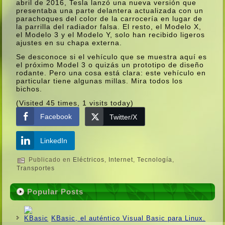
abril de 2016, Tesla lanzó una nueva versión que
presentaba una parte delantera actualizada con un
parachoques del color de la carrocerí­a en lugar de
la parrilla del radiador falsa. El resto, el Modelo X,
el Modelo 3 y el Modelo Y, solo han recibido ligeros
ajustes en su chapa externa.
Se desconoce si el vehí­culo que se muestra aquí­ es
el próximo Model 3 o quizás un prototipo de diseño
rodante. Pero una cosa está clara: este vehí­culo en
particular tiene algunas millas. Mira todos los
bichos.
(Visited 45 times, 1 visits today)
Facebook
Twitter/X
LinkedIn
Publicado en
Eléctricos
,
Internet
,
Tecnologí­a
,
Transportes
Popular Posts
KBasic, el auténtico Visual Basic para Linux.