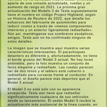
aparte de una consola actualizada, ruedas y un
aumento de rango en 2021. La próxima gran
actualización del Modelo 3 de Tesla supuestamente
tiene el nombre en código Project Highland, según
un Historia de Reuters de 2022, que detalla los
esfuerzos del fabricante de automóviles para
reducir costos a través de «menos componentes
interiores y un exterior ligeramente rediseñado».
Aún así­, manténganse sus sombreros escépticos,
amigos. Tesla aún no ha confirmado ninguno de
estos detalles.
La imagen que se muestra aquí­ muestra varias
caracterí­sticas interesantes. El parachoques
delantero es diferente y, afortunadamente, no tiene
el borde grueso del Model 3 actual. No hay luces
antiniebla, pero la foto muestra un conjunto de
faros elegante y rediseñado. Las ruedas parecen
ser de dos tonos y el tablero está cubierto o
rediseñado para curvarse frente al conductor. En
general, el diseño parece más deportivo que el
Model 3 actual.
El Model 3 no está solo con su apariencia
envejecida. Tesla aún tiene que rediseñar
significativamente cualquiera de sus vehí­culos
desde su lanzamiento. El sedán Model S recibió la
actualización más sustancial de la lí­nea cuando, en