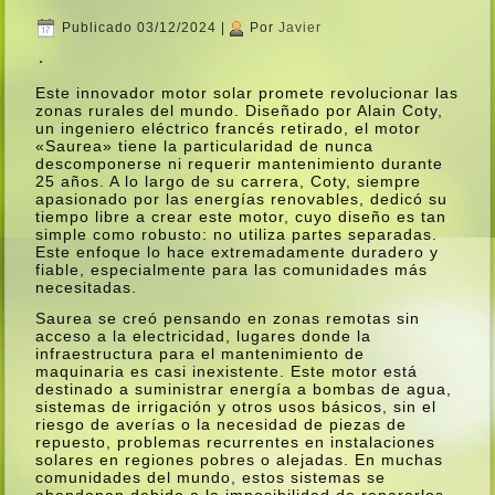
Publicado
03/12/2024
|
Por
Javier
Este innovador motor solar promete revolucionar las
zonas rurales del mundo. Diseñado por Alain Coty,
un ingeniero eléctrico francés retirado, el motor
«Saurea» tiene la particularidad de nunca
descomponerse ni requerir mantenimiento durante
25 años. A lo largo de su carrera, Coty, siempre
apasionado por las energí­as renovables, dedicó su
tiempo libre a crear este motor, cuyo diseño es tan
simple como robusto: no utiliza partes separadas.
Este enfoque lo hace extremadamente duradero y
fiable, especialmente para las comunidades más
necesitadas.
Saurea se creó pensando en zonas remotas sin
acceso a la electricidad, lugares donde la
infraestructura para el mantenimiento de
maquinaria es casi inexistente. Este motor está
destinado a suministrar energí­a a bombas de agua,
sistemas de irrigación y otros usos básicos, sin el
riesgo de averí­as o la necesidad de piezas de
repuesto, problemas recurrentes en instalaciones
solares en regiones pobres o alejadas. En muchas
comunidades del mundo, estos sistemas se
abandonan debido a la imposibilidad de repararlos,