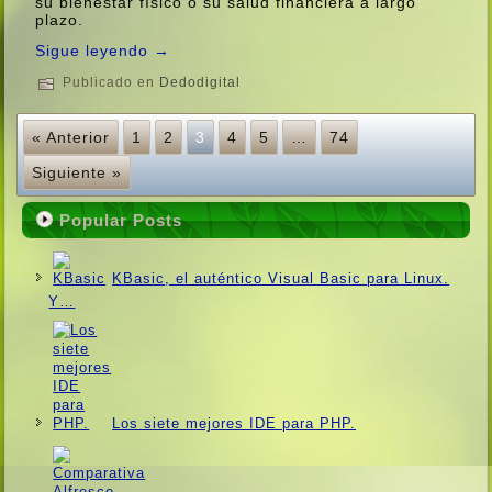
su bienestar fí­sico o su salud financiera a largo
plazo.
Sigue leyendo
→
Publicado en
Dedodigital
« Anterior
1
2
3
4
5
…
74
Siguiente »
Popular Posts
KBasic, el auténtico Visual Basic para Linux.
Y…
Los siete mejores IDE para PHP.