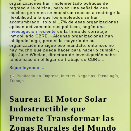
organizaciones han implementado polí­ticas de
regreso a la oficina, pero en una señal de que
muchos gerentes se muestran reacios a restringir la
flexibilidad a la que los empleados se han
acostumbrado, solo el 17% de esas organizaciones
aplican activamente sus polí­ticas, según
una
investigación reciente
de la firma de corretaje
inmobiliario CBRE. «Algunas organizaciones han
‘obligado’ algo, pero si la mayorí­a de su
organización no sigue ese mandato, entonces no
hay mucho que pueda hacer para hacerlo cumplir»,
dijo Julie Whelan, directora de investigación sobre
tendencias en el lugar de trabajo de CBRE…
Sigue leyendo
→
Publicado en
Empresa
,
Internet
,
Negocios
,
Tecnologí­a
,
Trabajo
Saurea: El Motor Solar
Indestructible que
Promete Transformar las
Zonas Rurales del Mundo