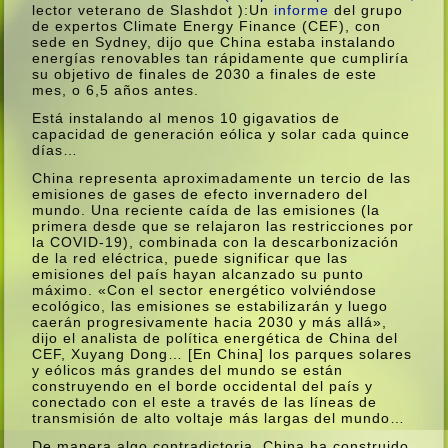
lector veterano de Slashdot ):Un
informe
del grupo
de expertos Climate Energy Finance (CEF), con
sede en Sydney, dijo que China estaba instalando
energí­as renovables tan rápidamente que cumplirí­a
su objetivo de finales de 2030 a finales de este
mes, o 6,5 años antes.
Está instalando al menos 10 gigavatios de
capacidad de generación eólica y solar cada quince
dí­as…
China representa aproximadamente un tercio de las
emisiones de gases de efecto invernadero del
mundo. Una reciente caí­da de las emisiones (la
primera desde que se relajaron las restricciones por
la COVID-19), combinada con la descarbonización
de la red eléctrica, puede significar que las
emisiones del paí­s hayan alcanzado su punto
máximo. «Con el sector energético volviéndose
ecológico, las emisiones se estabilizarán y luego
caerán progresivamente hacia 2030 y más allá»,
dijo el analista de polí­tica energética de China del
CEF, Xuyang Dong… [En China] los parques solares
y eólicos más grandes del mundo se están
construyendo en el borde occidental del paí­s y
conectado con el este a través de las lí­neas de
transmisión de alto voltaje más largas del mundo…
De manera algo contradictoria, China ha construido