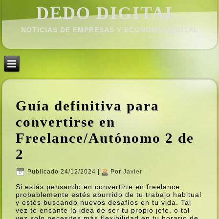
DEDO DIGITAL.
NOTICIAS DE EMPRESAS Y ECONOMÍ­A DIGITAL
Guí­a definitiva para
convertirse en
Freelance/Autónomo 2 de
2
Publicado
24/12/2024
|
Por
Javier
Si estás pensando en convertirte en freelance,
probablemente estés aburrido de tu trabajo habitual
y estés buscando nuevos desafí­os en tu vida. Tal
vez te encante la idea de ser tu propio jefe, o tal
vez solo necesites más flexibilidad en tu horario de