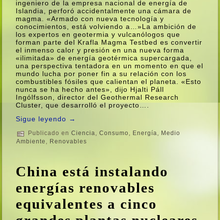
ingeniero de la empresa nacional de energí­a de
Islandia, perforó accidentalmente una cámara de
magma. «Armado con nueva tecnologí­a y
conocimientos, está volviendo a…»La ambición de
los expertos en geotermia y vulcanólogos que
forman parte del Krafla Magma Testbed es convertir
el inmenso calor y presión en una nueva forma
«ilimitada» de energí­a geotérmica supercargada,
una perspectiva tentadora en un momento en que el
mundo lucha por poner fin a su relación con los
combustibles fósiles que calientan el planeta. «Esto
nunca se ha hecho antes», dijo Hjalti Páll
Ingólfsson, director del Geothermal Research
Cluster, que desarrolló el proyecto….
Sigue leyendo
→
Publicado en
Ciencia
,
Consumo
,
Energí­a
,
Medio
Ambiente
,
Renovables
China está instalando
energí­as renovables
equivalentes a cinco
grandes plantas nucleares