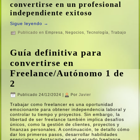
convertirse en un profesional
independiente exitoso
Sigue leyendo
→
Publicado en
Empresa
,
Negocios
,
Tecnologí­a
,
Trabajo
Guí­a definitiva para
convertirse en
Freelance/Autónomo 1 de
2
Publicado
24/12/2024
|
Por
Javier
Trabajar como freelancer es una oportunidad
emocionante para obtener independencia laboral y
controlar tu tiempo y proyectos. Sin embargo, la
libertad de ser freelance también implica desafí­os
únicos, como la gestión de clientes, proyectos y
finanzas personales. A continuación, te detallo cómo
dar los primeros pasos, desarrollar habilidades
esenciales y destacarte en el mercado freelance.