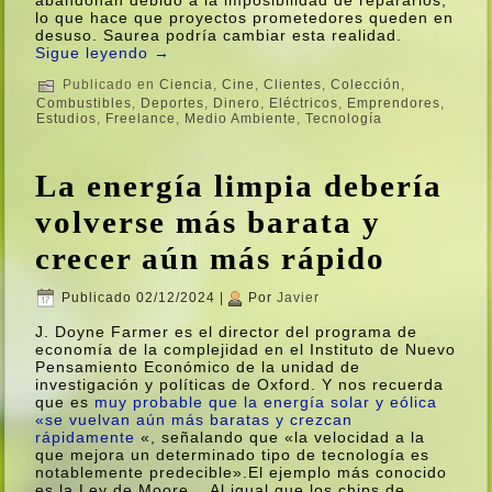
lo que hace que proyectos prometedores queden en
desuso. Saurea podrí­a cambiar esta realidad.
Sigue leyendo
→
Publicado en
Ciencia
,
Cine
,
Clientes
,
Colección
,
Combustibles
,
Deportes
,
Dinero
,
Eléctricos
,
Emprendores
,
Estudios
,
Freelance
,
Medio Ambiente
,
Tecnologí­a
La energí­a limpia deberí­a
volverse más barata y
crecer aún más rápido
Publicado
02/12/2024
|
Por
Javier
J. Doyne Farmer es el director del programa de
economí­a de la complejidad en el Instituto de Nuevo
Pensamiento Económico de la unidad de
investigación y polí­ticas de Oxford. Y nos recuerda
que es
muy probable que la energí­a solar y eólica
«se vuelvan aún más baratas y crezcan
rápidamente
«, señalando que «la velocidad a la
que mejora un determinado tipo de tecnologí­a es
notablemente predecible».El ejemplo más conocido
es la Ley de Moore… Al igual que los chips de