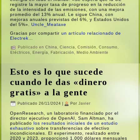
registre la mayor tasa de progreso en la reducción
de la intensidad de las emisiones, con una mejora
promedio del 13% anual. Le sigue China, con
mejoras anuales previstas del 6%, y Estados Unidos
del 5%».
Uncle_Meataxe
Gracias por compartir
un artí­culo relacionado de
Electrek
…
Publicado en
China
,
Ciencia
,
Comisión
,
Consumo
,
Eléctricos
,
Energí­a
,
Fabricación
,
Medio Ambiente
Esto es lo que sucede
cuando le das «dinero
gratis» a la gente
Publicado
26/11/2024
|
Por
Javier
OpenResearch, un laboratorio financiado por el
director ejecutivo de OpenAI, Sam Altman, ha
publicado
los resultados iniciales de un estudio
exhaustivo
sobre transferencias de efectivo
incondicionales. El experimento, realizado entre
2020 y 2023, proporcionó 1.000 dólares mensuales