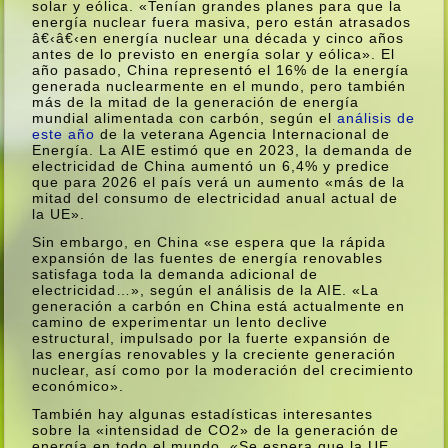
solar y eólica. «Tení­an grandes planes para que la
energí­a nuclear fuera masiva, pero están atrasados
â€‹â€‹en energí­a nuclear una década y cinco años
antes de lo previsto en energí­a solar y eólica». El
año pasado, China representó el 16% de la energí­a
generada nuclearmente en el mundo, pero también
más de la mitad de la generación de energí­a
mundial alimentada con carbón, según el
análisis de
este año
de la veterana Agencia Internacional de
Energí­a. La AIE estimó que en 2023, la demanda de
electricidad de China aumentó un 6,4% y predice
que para 2026 el paí­s verá un aumento «más de la
mitad del consumo de electricidad anual actual de
la UE».
Sin embargo, en China «se espera que la rápida
expansión de las fuentes de energí­a renovables
satisfaga toda la demanda adicional de
electricidad…», según el análisis de la AIE. «La
generación a carbón en China está actualmente en
camino de experimentar un lento declive
estructural, impulsado por la fuerte expansión de
las energí­as renovables y la creciente generación
nuclear, así­ como por la moderación del crecimiento
económico».
También hay algunas estadí­sticas interesantes
sobre la «intensidad de CO2» de la generación de
energí­a en todo el mundo. «Se espera que la UE