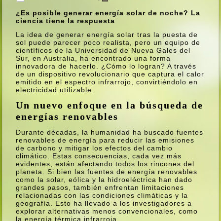
¿Es posible generar energí­a solar de noche? La
ciencia tiene la respuesta
La idea de generar energí­a solar tras la puesta de
sol puede parecer poco realista, pero un equipo de
cientí­ficos de la Universidad de Nueva Gales del
Sur, en Australia, ha encontrado una forma
innovadora de hacerlo. ¿Cómo lo logran? A través
de un dispositivo revolucionario que captura el calor
emitido en el espectro infrarrojo, convirtiéndolo en
electricidad utilizable.
Un nuevo enfoque en la búsqueda de
energí­as renovables
Durante décadas, la humanidad ha buscado fuentes
renovables de energí­a para reducir las emisiones
de carbono y mitigar los efectos del cambio
climático. Estas consecuencias, cada vez más
evidentes, están afectando todos los rincones del
planeta. Si bien las fuentes de energí­a renovables
como la solar, eólica y la hidroeléctrica han dado
grandes pasos, también enfrentan limitaciones
relacionadas con las condiciones climáticas y la
geografí­a. Esto ha llevado a los investigadores a
explorar alternativas menos convencionales, como
la energí­a térmica infrarroja.