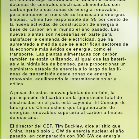
docenas de centrales eléctricas alimentadas con
carbón junto a sus zonas de energí­a renovable,
para mantener el ritmo de su transición a energí­as
limpias.. China fue responsable del 95 por ciento de
la nueva actividad de construcción de energí­a a
base de carbón en el mundo el año pasado. Las
nuevas plantas son necesarias en parte para
satisfacer la demanda de electricidad, que ha
aumentado a medida que se electrifican sectores de
la economí­a más ávidos de energí­a, como el
transporte. Las plantas alimentadas con carbón
también se están utilizando, al igual que las baterí­
as y la hidráulica de bombeo, para proporcionar un
suministro estable de energí­a a lo largo de las lí­
neas de transmisión desde zonas de energí­a
renovable, equilibrando la intermitencia solar y
eólica.
A pesar de estas nuevas plantas de carbón, la
participación del carbón en la generación total de
electricidad en el paí­s está cayendo. El Consejo de
Energí­a de China estimó que la generación de
energí­as renovables superarí­a al carbón a finales
de este año.
El director del CEF, Tim Buckley, dice al sitio que
China instaló sólo 1 GW de energí­a nuclear el año
pasado, en comparación con 300 GW de energí­a