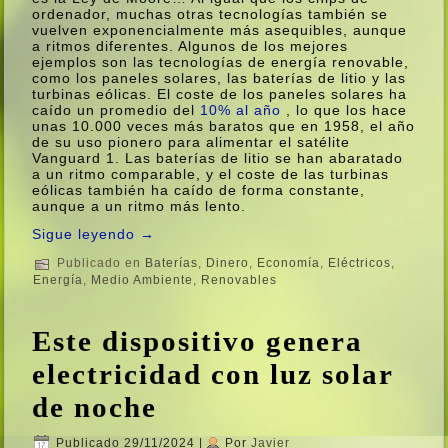
ordenador, muchas otras tecnologí­as también se
vuelven exponencialmente más asequibles, aunque
a ritmos diferentes. Algunos de los mejores
ejemplos son las tecnologí­as de energí­a renovable,
como los paneles solares, las baterí­as de litio y las
turbinas eólicas. El coste de los paneles solares ha
caí­do un promedio del
10% al año
, lo que los hace
unas 10.000 veces más baratos que en 1958, el año
de su uso pionero para alimentar el satélite
Vanguard 1. Las baterí­as de litio se han abaratado
a un ritmo comparable, y el coste de las turbinas
eólicas también ha caí­do de forma constante,
aunque a un ritmo más lento.
Sigue leyendo
→
Publicado en
Baterí­as
,
Dinero
,
Economí­a
,
Eléctricos
,
Energí­a
,
Medio Ambiente
,
Renovables
Este dispositivo genera
electricidad con luz solar
de noche
Publicado
29/11/2024
|
Por
Javier