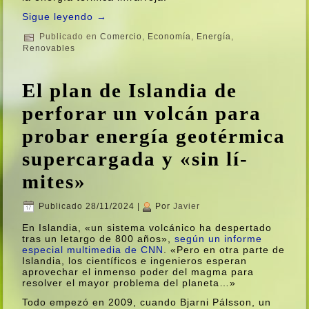
Sigue leyendo
→
Publicado en
Comercio
,
Economí­a
,
Energí­a
,
Renovables
El plan de Islandia de
perforar un volcán para
probar energí­a geotérmica
supercargada y «sin lí­
mites»
Publicado
28/11/2024
|
Por
Javier
En Islandia, «un sistema volcánico ha despertado
tras un letargo de 800 años»,
según un informe
especial multimedia de CNN
. «Pero en otra parte de
Islandia, los cientí­ficos e ingenieros esperan
aprovechar el inmenso poder del magma para
resolver el mayor problema del planeta…»
Todo empezó en 2009, cuando Bjarni Pálsson, un