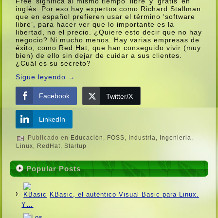
Free’ significa al mismo tiempo ‘libre’ y ‘gratis’ en
inglés. Por eso hay expertos como Richard Stallman
que en español prefieren usar el término ‘software
libre’, para hacer ver que lo importante es la
libertad, no el precio. ¿Quiere esto decir que no hay
negocio? Ni mucho menos. Hay varias empresas de
éxito, como Red Hat, que han conseguido vivir (muy
bien) de ello sin dejar de cuidar a sus clientes.
¿Cuál es su secreto?
Sigue leyendo
→
Facebook
Twitter/X
LinkedIn
Publicado en
Educación
,
FOSS
,
Industria
,
Ingenieria
,
Linux
,
RedHat
,
Startup
Popular Posts
KBasic, el auténtico Visual Basic para Linux.
Y…