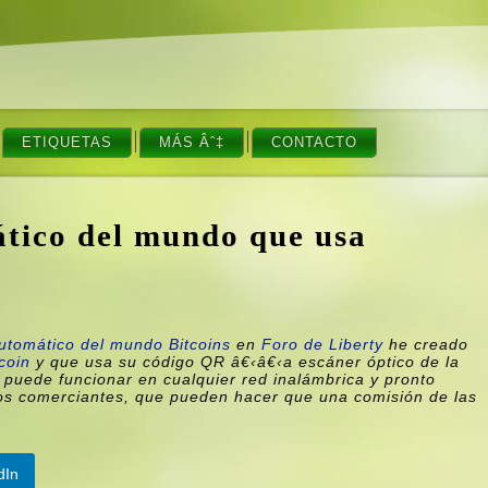
ETIQUETAS
MÁS Âˆ‡
CONTACTO
tico del mundo que usa
automático del mundo Bitcoins
en
Foro de Liberty
he creado
coin
y que usa su código QR â€‹â€‹a escáner óptico de la
 puede funcionar en cualquier red inalámbrica y pronto
los comerciantes, que pueden hacer que una comisión de las
dIn