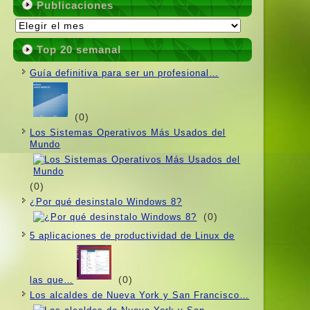
Publicaciones
Publicaciones
Top 20 semanal
Guí­a definitiva para ser un profesional…
(0)
Los Sistemas Operativos Más Usados ​​del
Mundo
(0)
¿Por qué desinstalo Windows 8?
(0)
5 aplicaciones de productividad de Linux de
(0)
las que…
Los alcaldes de Nueva York y San Francisco…