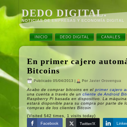
DEDO DIGITAL.
NOTICIAS DE EMPRESAS Y ECONOMÍ­A DIGITAL
INICIO
DEDO DIGITAL
CANALES
En primer cajero automá
Bitcoins
Publicado
05/04/2013
|
Por
Javier Orovengua
Acabo de comprar bitcoins en el
primer cajero 
una cuenta a través de un
cliente de Android Bit
Raspberry Pi basada en dispositivo. La máquina
estará disponible para su compra por parte de 
compras de los clientes Bitcoin
(Visited 542 times, 1 visits today)
Facebook
Linke
Twitter/X