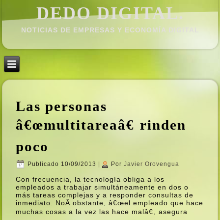
DEDO DIGITAL.
NOTICIAS DE EMPRESAS Y ECONOMÍ­A DIGITAL
Las personas
â€œmultitareaâ€ rinden
poco
Publicado
10/09/2013
|
Por
Javier Orovengua
Con frecuencia, la tecnologí­a obliga a los
empleados a trabajar simultáneamente en dos o
más tareas complejas y a responder consultas de
inmediato. NoÂ obstante, â€œel empleado que hace
muchas cosas a la vez las hace malâ€, asegura