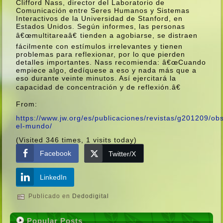
Clifford Nass, director del Laboratorio de
Comunicación entre Seres Humanos y Sistemas
Interactivos de la Universidad de Stanford, en
Estados Unidos. Según informes, las personas
â€œmultitareaâ€ tienden a agobiarse, se distraen
fácilmente con estí­mulos irrelevantes y tienen
problemas para reflexionar, por lo que pierden
detalles importantes. Nass recomienda: â€œCuando
empiece algo, dedí­quese a eso y nada más que a
eso durante veinte minutos. Así­ ejercitará la
capacidad de concentración y de reflexión.â€
From:
https://www.jw.org/es/publicaciones/revistas/g201209/ob
el-mundo/
(Visited 346 times, 1 visits today)
Facebook
Twitter/X
LinkedIn
Publicado en
Dedodigital
Popular Posts