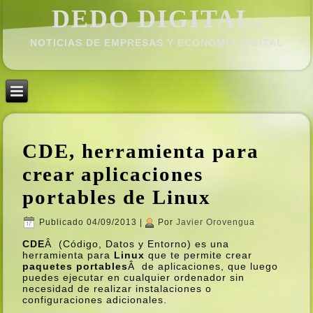
DEDO DIGITAL.
NOTICIAS DE EMPRESAS Y ECONOMÍ­A DIGITAL
CDE, herramienta para
crear aplicaciones
portables de Linux
Publicado
04/09/2013
|
Por
Javier Orovengua
CDE
Â (Código, Datos y Entorno) es una
herramienta para
Linux
que te permite crear
paquetes portables
Â de aplicaciones, que luego
puedes ejecutar en cualquier ordenador sin
necesidad de realizar instalaciones o
configuraciones adicionales.