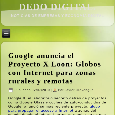
DEDO DIGITAL.
NOTICIAS DE EMPRESAS Y ECONOMÍ­A DIGITAL
Google anuncia el
Proyecto X Loon: Globos
con Internet para zonas
rurales y remotas
Publicado
02/07/2013
|
Por
Javier Orovengua
Google X, el laboratorio secreto detrás de proyectos
como Google Glass y coches de auto-conducidos de
Google, anunció su más reciente proyecto:
globo
para propagar el acceso a Internet
a zonas del
mundo donde el Internet terrestre regular no es una