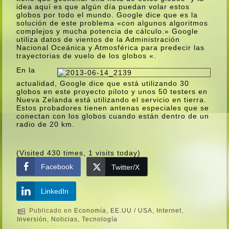
idea aquí­ es que algún dí­a puedan volar estos
globos por todo el mundo. Google dice que es la
solución de este problema «con algunos algoritmos
complejos y mucha potencia de cálculo.» Google
utiliza datos de vientos de la Administración
Nacional Oceánica y Atmosférica para predecir las
trayectorias de vuelo de los globos «.
En la
actualidad, Google dice que está utilizando 30
globos en este proyecto piloto y unos 50 testers en
Nueva Zelanda está utilizando el servicio en tierra.
Estos probadores tienen antenas especiales que se
conectan con los globos cuando están dentro de un
radio de 20 km.
(Visited 430 times, 1 visits today)
Facebook
Twitter/X
LinkedIn
Publicado en
Economí­a
,
EE.UU / USA
,
Internet
,
Inversión
,
Noticias
,
Tecnologí­a