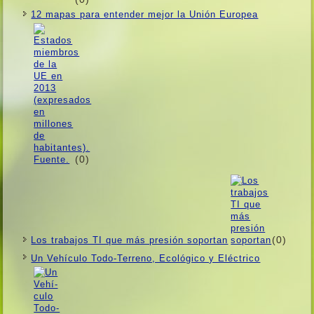
12 mapas para entender mejor la Unión Europea
(0)
(0)
Los trabajos TI que más presión soportan
Un Vehí­culo Todo-Terreno, Ecológico y Eléctrico