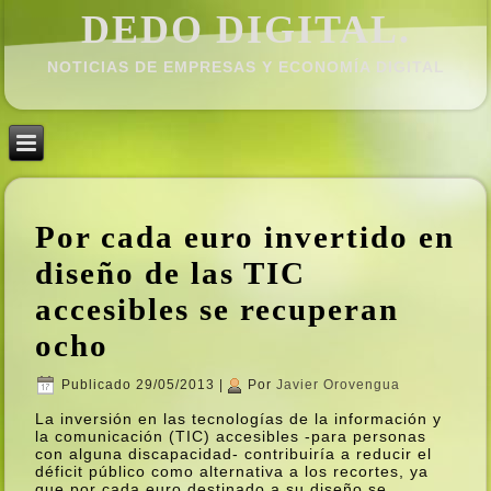
DEDO DIGITAL.
NOTICIAS DE EMPRESAS Y ECONOMÍ­A DIGITAL
Por cada euro invertido en
diseño de las TIC
accesibles se recuperan
ocho
Publicado
29/05/2013
|
Por
Javier Orovengua
La inversión en las tecnologí­as de la información y
la comunicación (TIC) accesibles -para personas
con alguna discapacidad- contribuirí­a a reducir el
déficit público como alternativa a los recortes, ya
que por cada euro destinado a su diseño se