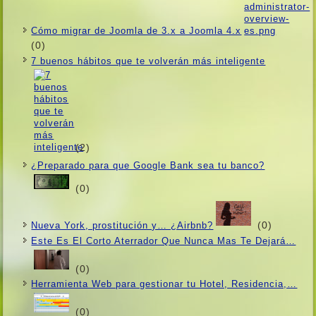
Cómo migrar de Joomla de 3.x a Joomla 4.x
(0)
7 buenos hábitos que te volverán más inteligente
(2)
¿Preparado para que Google Bank sea tu banco?
(0)
(0)
Nueva York, prostitución y… ¿Airbnb?
Este Es El Corto Aterrador Que Nunca Mas Te Dejará…
(0)
Herramienta Web para gestionar tu Hotel, Residencia,…
(0)