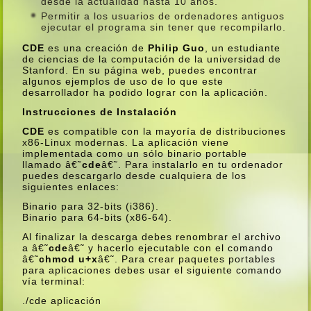
desde la actualidad hasta 10 años.
Permitir a los usuarios de ordenadores antiguos
ejecutar el programa sin tener que recompilarlo.
CDE
es una creación de
Philip Guo
, un estudiante
de ciencias de la computación de la universidad de
Stanford. En su página web, puedes encontrar
algunos ejemplos de uso de lo que este
desarrollador ha podido lograr con la aplicación.
Instrucciones de Instalación
CDE
es compatible con la mayorí­a de distribuciones
x86-Linux modernas. La aplicación viene
implementada como un sólo binario portable
llamado â€˜
cde
â€˜. Para instalarlo en tu ordenador
puedes descargarlo desde cualquiera de los
siguientes enlaces:
Binario para 32-bits (i386).
Binario para 64-bits (x86-64).
Al finalizar la descarga debes renombrar el archivo
a â€˜
cde
â€˜ y hacerlo ejecutable con el comando
â€˜
chmod u+x
â€˜. Para crear paquetes portables
para aplicaciones debes usar el siguiente comando
ví­a terminal:
./cde aplicación