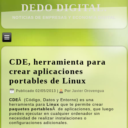
DEDO DIGITAL.
NOTICIAS DE EMPRESAS Y ECONOMÍ­A DIGITAL
CDE, herramienta para
crear aplicaciones
portables de Linux
Publicado
02/05/2013
|
Por
Javier Orovengua
CDE
Â (Código, Datos y Entorno) es una
herramienta para
Linux
que te permite crear
paquetes portables
Â de aplicaciones, que luego
puedes ejecutar en cualquier ordenador sin
necesidad de realizar instalaciones o
configuraciones adicionales.