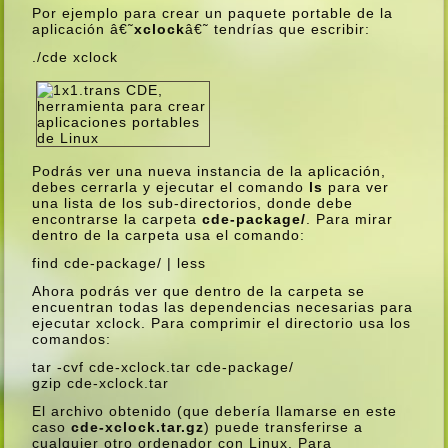
Por ejemplo para crear un paquete portable de la
aplicación â€˜
xclock
â€˜ tendrí­as que escribir:
./cde xclock
Podrás ver una nueva instancia de la aplicación,
debes cerrarla y ejecutar el comando
ls
para ver
una lista de los sub-directorios, donde debe
encontrarse la carpeta
cde-package/
. Para mirar
dentro de la carpeta usa el comando:
find cde-package/ | less
Ahora podrás ver que dentro de la carpeta se
encuentran todas las dependencias necesarias para
ejecutar xclock. Para comprimir el directorio usa los
comandos:
tar -cvf cde-xclock.tar cde-package/
gzip cde-xclock.tar
El archivo obtenido (que deberí­a llamarse en este
caso
cde-xclock.tar.gz
) puede transferirse a
cualquier otro ordenador con Linux. Para