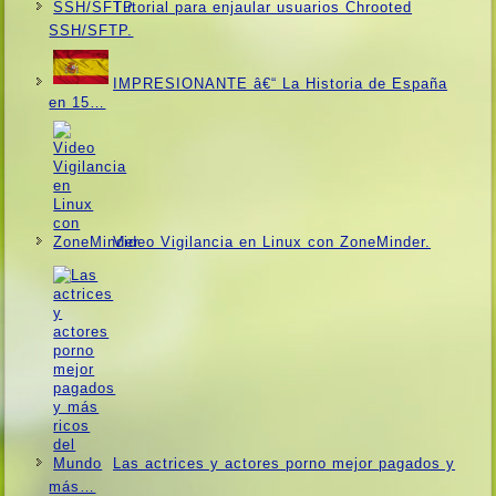
Tutorial para enjaular usuarios Chrooted
SSH/SFTP.
IMPRESIONANTE â€“ La Historia de España
en 15…
Video Vigilancia en Linux con ZoneMinder.
Las actrices y actores porno mejor pagados y
más…