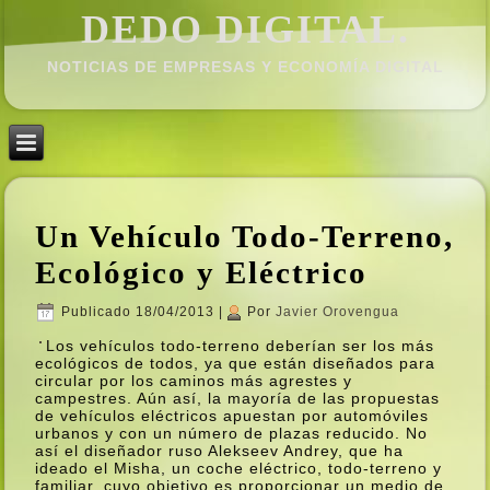
DEDO DIGITAL.
NOTICIAS DE EMPRESAS Y ECONOMÍ­A DIGITAL
Un Vehí­culo Todo-Terreno,
Ecológico y Eléctrico
Publicado
18/04/2013
|
Por
Javier Orovengua
Los vehí­culos todo-terreno deberí­an ser los más
ecológicos de todos, ya que están diseñados para
circular por los caminos más agrestes y
campestres. Aún así­, la mayorí­a de las propuestas
de vehí­culos eléctricos apuestan por automóviles
urbanos y con un número de plazas reducido. No
así­ el diseñador ruso Alekseev Andrey, que ha
ideado el Misha, un coche eléctrico, todo-terreno y
familiar, cuyo objetivo es proporcionar un medio de