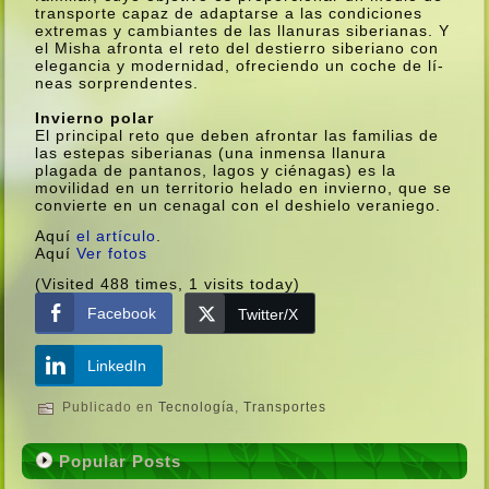
transporte capaz de adaptarse a las condiciones
extremas y cambiantes de las llanuras siberianas. Y
el Misha afronta el reto del destierro siberiano con
elegancia y modernidad, ofreciendo un coche de lí­
neas sorprendentes.
Invierno polar
El principal reto que deben afrontar las familias de
las estepas siberianas (una inmensa llanura
plagada de pantanos, lagos y ciénagas) es la
movilidad en un territorio helado en invierno, que se
convierte en un cenagal con el deshielo veraniego.
Aquí­
el artí­culo
.
Aquí­
Ver fotos
(Visited 488 times, 1 visits today)
Facebook
Twitter/X
LinkedIn
Publicado en
Tecnologí­a
,
Transportes
Popular Posts